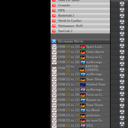
Need For Speed
Cossacks
FIFA
Battlefield 2
World In Conflict
Warhammer: DoW
StarCraft 2
Последние Матчи
USSR
[4]
vs. [1]
Space Lord...
USSR
[3]
vs. [1]
Unity.eSports
USSR
[3]
vs. [2]
Focus on G...
USSR
[4]
vs. [0]
myRevenge ...
[1] vs.
RAPTOR-
USSR
[4]
GAMING
USSR
[3]
vs. [2]
myRevenge ...
USSR
[1] vs.
[4]
Team Therm...
USSR
[1] vs.
[3]
Wubbed Team
USSR
[3]
vs. [1]
myRevenge ...
USSR
[3]
vs. [0]
Focus on G...
USSR
[3]
vs. [1]
Russian un...
USSR
[1] vs.
[3]
Team Therm...
USSR
[3]
vs. [2]
Icy Blood
USSR
[1] vs.
[3]
prediction...
USSR
[1] vs.
[3]
my most Fa...
USSR
[3]
vs. [1]
WGL