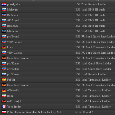
prsasi_nim
ESL 2on2 Rounds Ladder
Malay.ru
ESL 1on1 EMS III quali
BioShark
ESL 1on1 EMS III quali
-iF-ArguS
ESL 1on1 EMS III quali
Beglec.ru
ESL 1on1 EMS III quali
hTconnect
ESL 1on1 EMS III quali
pro'Brund
ESL RU 1on1 Quick Race Ladde
¤FR¤Callous
ESL RU 1on1 Quick Race Ladde
kiam
ESL EU 1on1 Timeattack Ladde
¤FR¤Callous
ESL RU 1on1 Quick Race Ladde
Hans Peter Scooter
ESL EU 1on1 Timeattack Ladde
pro'Katam
ESL 1on1 Quick Race Ladder
pro'Katam
ESL 1on1 Quick Race Ladder
pro'Katam
ESL 1on1 Rounds Ladder
FaStEr
ESL 1on1 Timeattack Ladder
Hans Peter Scooter
ESL EU 1on1 Timeattack Ladde
sONy.eXe
ESL 1on1 Timeattack Ladder
Roni
ESL 1on1 Timeattack Ladder
-=THE=-jok3
ESL 1on1 Timeattack Ladder
Yoyo2mdm
ESL 1on1 Timeattack Ladder
Polish Extreme Gamblers & Fear Factory X-FI
STC5 Round 3