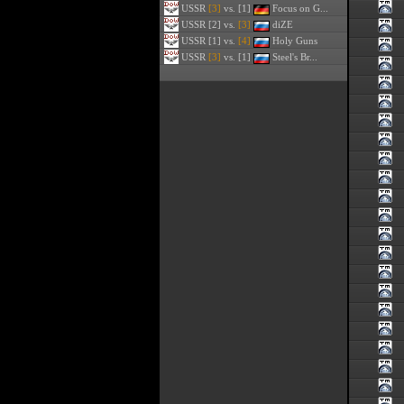
USSR
[3]
vs. [1]
Focus on G...
USSR
[2] vs.
[3]
diZE
USSR
[1] vs.
[4]
Holy Guns
USSR
[3]
vs. [1]
Steel's Br...