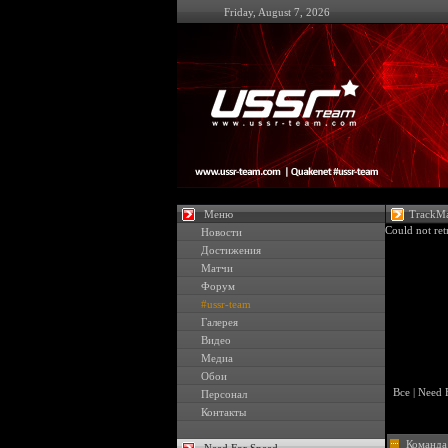
Friday, August 7, 2026
Меню
TrackMa
Could not ret
Новости
Достижения
Матчи
Форум
#ussr-team
Галерея
Видео
Медиа
Обои
Все
|
Need 
Персонал
Контакты
Команда