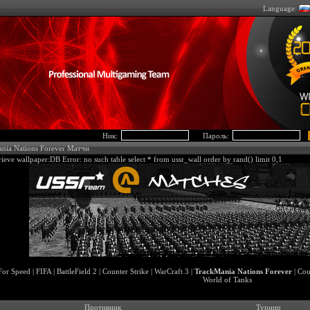
Language:
Ник:
Пароль:
nia Nations Forever Матчи
rieve wallpaper:DB Error: no such table select * from ussr_wall order by rand() limit 0,1
For Speed
|
FIFA
|
BattleField 2
|
Counter Strike
|
WarCraft 3
|
TrackMania Nations Forever
|
Cou
World of Tanks
Противник
Турнир