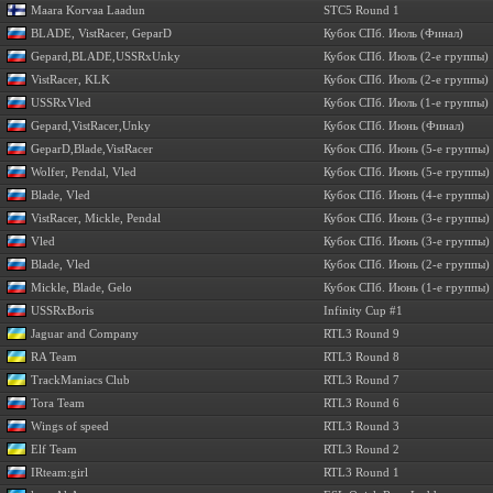
Maara Korvaa Laadun
STC5 Round 1
BLADE, VistRacer, GeparD
Кубок СПб. Июль (Финал)
Gepard,BLADE,USSRxUnky
Кубок СПб. Июль (2-е группы)
VistRacer, KLK
Кубок СПб. Июль (2-е группы)
USSRxVled
Кубок СПб. Июль (1-е группы)
Gepard,VistRacer,Unky
Кубок СПб. Июнь (Финал)
GeparD,Blade,VistRacer
Кубок СПб. Июнь (5-е группы)
Wolfer, Pendal, Vled
Кубок СПб. Июнь (5-е группы)
Blade, Vled
Кубок СПб. Июнь (4-е группы)
VistRacer, Mickle, Pendal
Кубок СПб. Июнь (3-е группы)
Vled
Кубок СПб. Июнь (3-е группы)
Blade, Vled
Кубок СПб. Июнь (2-е группы)
Mickle, Blade, Gelo
Кубок СПб. Июнь (1-е группы)
USSRxBoris
Infinity Cup #1
Jaguar and Company
RTL3 Round 9
RA Team
RTL3 Round 8
TrackManiacs Club
RTL3 Round 7
Tora Team
RTL3 Round 6
Wings of speed
RTL3 Round 3
Elf Team
RTL3 Round 2
IRteam:girl
RTL3 Round 1