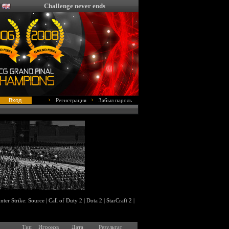
Challenge never ends
Регистрация
Забыл пароль
nter Strike: Source
|
Call of Duty 2
|
Dota 2
|
StarCraft 2
|
Тип
Игроков
Дата
Результат