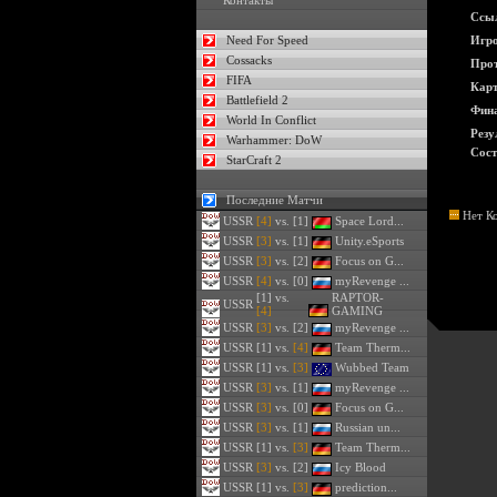
Контакты
Ссы
Need For Speed
Игро
Cossacks
Прот
FIFA
Карт
Battlefield 2
Фина
World In Conflict
Резу
Warhammer: DoW
Сост
StarCraft 2
Последние Матчи
Нет К
USSR
[4]
vs. [1]
Space Lord...
USSR
[3]
vs. [1]
Unity.eSports
USSR
[3]
vs. [2]
Focus on G...
USSR
[4]
vs. [0]
myRevenge ...
[1] vs.
RAPTOR-
USSR
[4]
GAMING
USSR
[3]
vs. [2]
myRevenge ...
USSR
[1] vs.
[4]
Team Therm...
USSR
[1] vs.
[3]
Wubbed Team
USSR
[3]
vs. [1]
myRevenge ...
USSR
[3]
vs. [0]
Focus on G...
USSR
[3]
vs. [1]
Russian un...
USSR
[1] vs.
[3]
Team Therm...
USSR
[3]
vs. [2]
Icy Blood
USSR
[1] vs.
[3]
prediction...