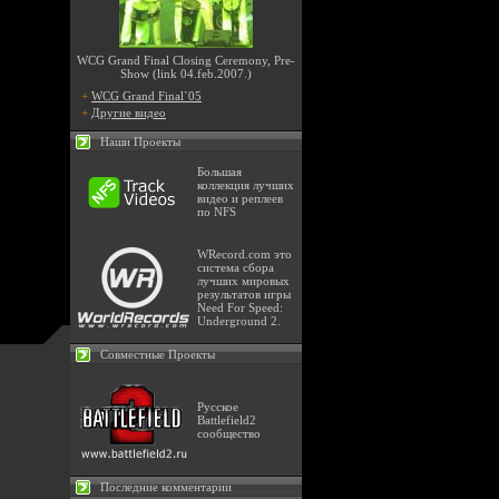
WCG Grand Final Closing Ceremony, Pre-
Show (link 04.feb.2007.)
+
WCG Grand Final`05
+
Другие видео
Наши Проекты
Большая
коллекция лучших
видео и реплеев
по NFS
WRecord.com это
система сбора
лучших мировых
результатов игры
Need For Speed:
Underground 2.
Совместные Проекты
Русское
Battlefield2
сообщество
Последние комментарии