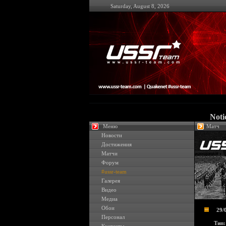
Saturday, August 8, 2026
Noti
Меню
Матч
Новости
Достижения
Матчи
Форум
#ussr-team
Галерея
Видео
Медиа
Обои
29/
Персонал
Тип: