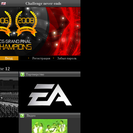
Challenge never ends
Регистрация
Забыл пароль
ine
12
Партнерство
Видео