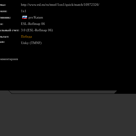
лка:
http://www.esl.eu/ru/tmnf/1on1/quick/match/10972326/
ков:
1x1
ивник:
pro'Katam
а:
ESL-Roflmap 06
льный счет:
3:0 (ESL-Roflmap 06)
льтат:
Победа
ав:
Unky (TMNF)
омментариев