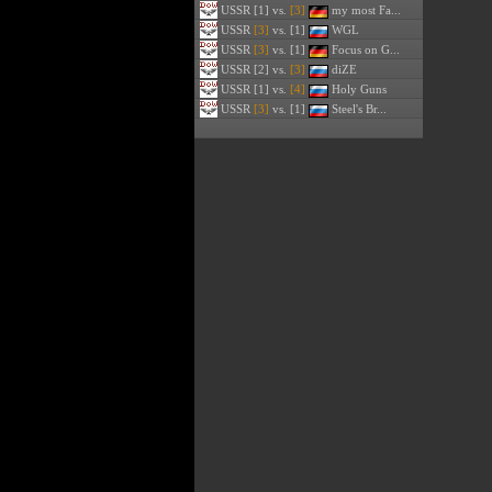
USSR
[1] vs.
[3]
my most Fa...
USSR
[3]
vs. [1]
WGL
USSR
[3]
vs. [1]
Focus on G...
USSR
[2] vs.
[3]
diZE
USSR
[1] vs.
[4]
Holy Guns
USSR
[3]
vs. [1]
Steel's Br...