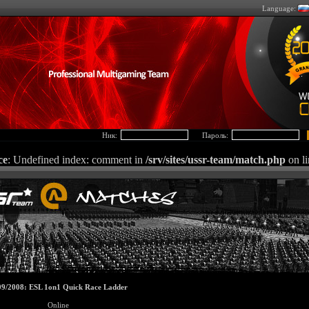
Language:
Ник:
Пароль:
ce
: Undefined index: comment in
/srv/sites/ussr-team/match.php
on l
09/2008: ESL 1on1 Quick Race Ladder
Online