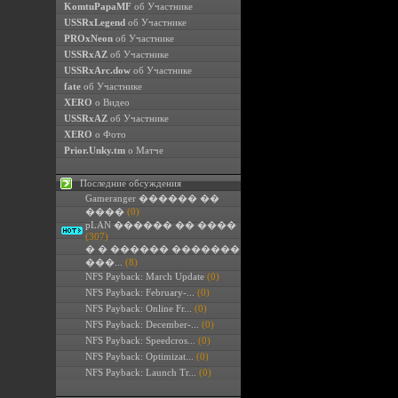
KomtuPapaMF
об Участнике
USSRxLegend
об Участнике
PROxNeon
об Участнике
USSRxAZ
об Участнике
USSRxArc.dow
об Участнике
fate
об Участнике
XERO
о Видео
USSRxAZ
об Участнике
XERO
о Фото
Prior.Unky.tm
о Матче
Последние обсуждения
Gameranger ������ ��
����
(0)
pLAN ������ �� ����
(307)
� � ������ �������
���...
(8)
NFS Payback: March Update
(0)
NFS Payback: February-...
(0)
NFS Payback: Online Fr...
(0)
NFS Payback: December-...
(0)
NFS Payback: Speedcros...
(0)
NFS Payback: Optimizat...
(0)
NFS Payback: Launch Tr...
(0)