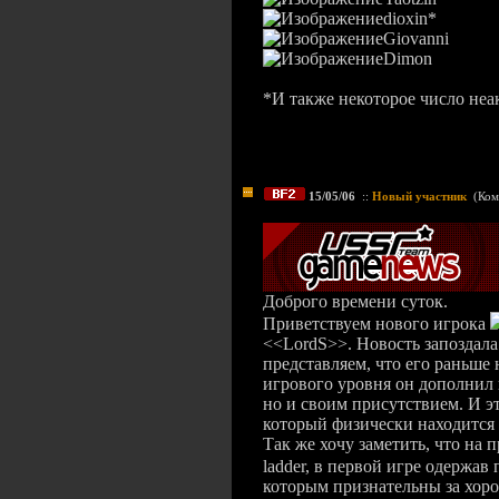
dioxin*
Giovanni
Dimon
*И также некоторое число не
15/05/06
::
Новый участник
(
Ком
Доброго времени суток.
Приветствуем нового игрока
<
<LordS>>. Новость запоздала 
представляем, что его раньше 
игрового уровня он дополнил
но и своим присутствием. И э
который физически находится 
Так же хочу заметить, что на 
ladder, в первой игре одержа
которым признательны за хор