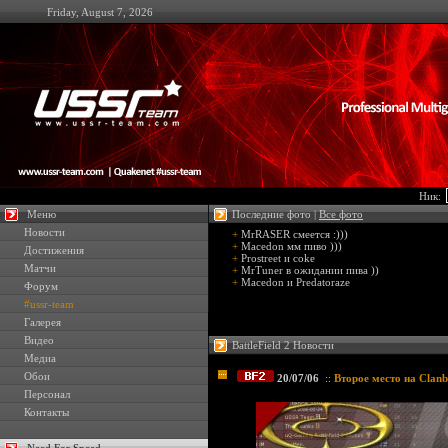
Friday, August 7, 2026
Ник:
Меню
Последние фото |
Все фото
Новости
+
MrRASER смеется :)))
+
Macedon мм пиво )))
Достижения
+
Prostreet и coke
Матчи
+
MrTuner в ожидании пива ))
+
Macedon и Predatoraze
Форум
#ussr-team
Галерея
Видео
BattleField 2 Новости
Медиа
Обои
20/07/06
::
Второе место на Clanb
Персонал
Контакты