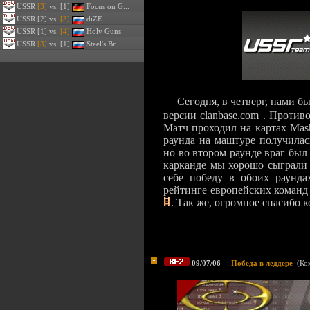
USSR
[3]
vs. [1]
Focus on G...
USSR
[2] vs.
[3]
diZE
USSR
[1] vs.
[4]
Holy Guns
USSR
[3]
vs. [1]
Steel's Br...
Сегодня, в четверг, нами б
версии clanbase.com . Против
Матч проходил на картах Masht
раунда на маштуре получилась
но во втором раунде враг был
карканде мы хорошо сыграли 
себе победу в обоих раунда
рейтинге европейских команд
. Так же, огромное спасибо 
09/07/06
::
Победа в леддере
(
Ко