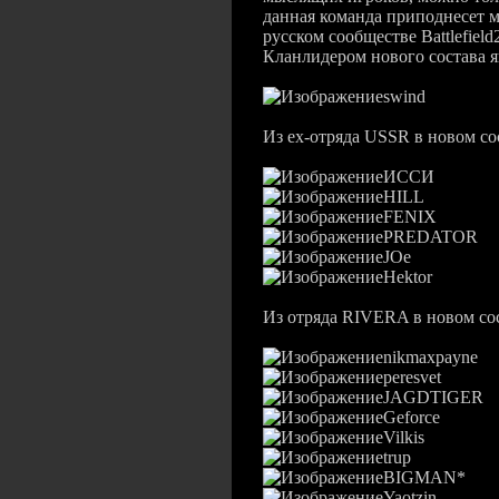
данная команда приподнесет 
русском сообществе Battlefield
Кланлидером нового состава я
swind
Из ех-отряда USSR в новом сос
ИССИ
HILL
FENIX
PREDATOR
JOe
Hektor
Из отряда RIVERA в новом сос
nikmaxpayne
peresvet
JAGDTIGER
Geforce
Vilkis
trup
BIGMAN*
Yaotzin