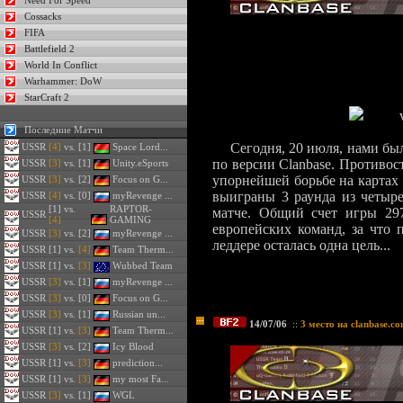
Need For Speed
Cossacks
FIFA
Battlefield 2
World In Conflict
Warhammer: DoW
StarCraft 2
Последние Матчи
Сегодня, 20 июля, нами был
USSR
[4]
vs. [1]
Space Lord...
по версии Clanbase. Противос
USSR
[3]
vs. [1]
Unity.eSports
упорнейшей борьбе на картах M
USSR
[3]
vs. [2]
Focus on G...
выиграны 3 раунда из четыре
USSR
[4]
vs. [0]
myRevenge ...
[1] vs.
RAPTOR-
матче. Общий счет игры 297
USSR
[4]
GAMING
европейских команд, за что 
USSR
[3]
vs. [2]
myRevenge ...
леддере осталась одна цель...
USSR
[1] vs.
[4]
Team Therm...
USSR
[1] vs.
[3]
Wubbed Team
USSR
[3]
vs. [1]
myRevenge ...
USSR
[3]
vs. [0]
Focus on G...
USSR
[3]
vs. [1]
Russian un...
14/07/06
::
3 место на clanbase.c
USSR
[1] vs.
[3]
Team Therm...
USSR
[3]
vs. [2]
Icy Blood
USSR
[1] vs.
[3]
prediction...
USSR
[1] vs.
[3]
my most Fa...
USSR
[3]
vs. [1]
WGL