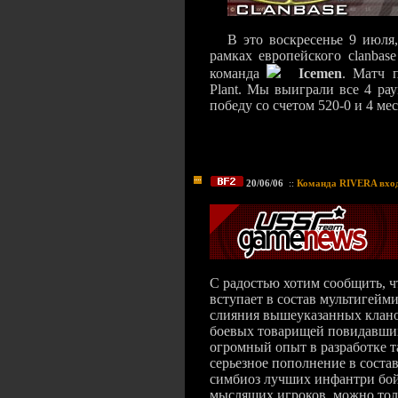
В это воскресенье 9 июля
рамках европейского clanbas
команда
Icemen
. Матч п
Plant. Мы выиграли все 4 ра
победу со счетом 520-0 и 4 мес
20/06/06
::
Команда RIVERA вход
С радостью хотим сообщить, ч
вступает в состав мультигейм
слияния вышеуказанных клано
боевых товарищей повидавших
огромный опыт в разработке т
серьезное пополнение в соста
симбиоз лучших инфантри бой
мыслящих игроков, можно толь