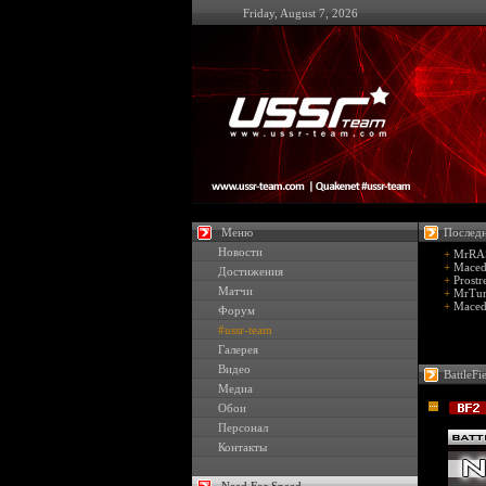
Friday, August 7, 2026
Меню
Последн
Новости
+
MrRAS
+
Maced
Достижения
+
Prostr
Матчи
+
MrTun
+
Maced
Форум
#ussr-team
Галерея
Видео
BattleFi
Медиа
Обои
Персонал
Контакты