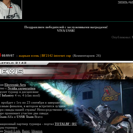
читать да
Поздравляем победителей с заслуженными наградами!
VIVA USSR!
Опубликовал:
08/09/07
::
жаркая осень | BF2142 internet cup
(
Комментариев: 26
)
ния
Electronic Arts
тно с
Nvidia corporation
руют турнир в дисциплине
 Infantry
4 vs. 4 (clan mod)
 пройдет с 1го по 23 сентября и завершится
озным финалом, в котором встретятся лучшие
ри сквады нашей страны! Непосредственно от нас
ире принимает участие два сквада:
Team
Alfa и
USSR Team
Bravo
ационный партнер турнира - портал
TOTALBF | RU
ры турнира:
нии
Speed-Link
,
Razer
,
Ideazon