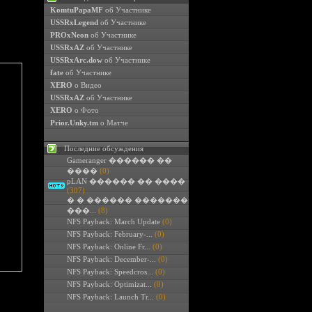
KomtuPapaMF
об Участнике
USSRxLegend
об Участнике
PROxNeon
об Участнике
USSRxAZ
об Участнике
USSRxArc.dow
об Участнике
fate
об Участнике
XERO
о Видео
USSRxAZ
об Участнике
XERO
о Фото
Prior.Unky.tm
о Матче
Последние обсуждения
Gameranger ������ ��
����
(0)
pLAN ������ �� ����
(307)
� � ������ �������
���...
(8)
NFS Payback: March Update
(0)
NFS Payback: February-...
(0)
NFS Payback: Online Fr...
(0)
NFS Payback: December-...
(0)
NFS Payback: Speedcros...
(0)
NFS Payback: Optimizat...
(0)
NFS Payback: Launch Tr...
(0)