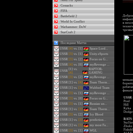
Need For Speed
Cossacks
FIFA
Доброе
Battlefield 2
инфант
World In Conflict
в пехо
технич
Warhammer: DoW
чрезвы
StarCraft 2
Последние Матчи
USSR
[4]
vs. [1]
Space Lord...
USSR
[3]
vs. [1]
Unity.eSports
USSR
[3]
vs. [2]
Focus on G...
USSR
[4]
vs. [0]
myRevenge ...
[1] vs.
RAPTOR-
USSR
[4]
GAMING
USSR
[3]
vs. [2]
myRevenge ...
меньши
USSR
[1] vs.
[4]
Team Therm...
борютс
ребята
USSR
[1] vs.
[3]
Wubbed Team
финале
USSR
[3]
vs. [1]
myRevenge ...
USSR 
USSR
[3]
vs. [0]
Focus on G...
Pred
USSR
[3]
vs. [1]
Russian un...
Hill
Kyka
USSR
[1] vs.
[3]
Team Therm...
Dodge
USSR
[3]
vs. [2]
Icy Blood
RATS 
USSR
[1] vs.
[3]
prediction...
Sta1ke
USSR
[1] vs.
[3]
my most Fa...
Zhuks
Fishdd
USSR
[3]
vs. [1]
WGL