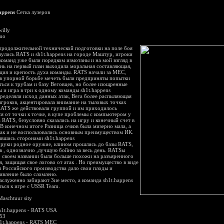
appens
Сетка лузеров
willy
mo
продолжительной технической подготовки на поле боя
нулись RATS и sh1t.happens на городе Маштур, игроки
команд уже были порядком измотаны и на мой взгляд в
ень на первый план выходила моральная составляющая,
ция и крепость духа команды. RATS начали за MEC,
 в упорной борьбе мечеть были предприняты попытки
ться к трубам и базу Веговцев, но более изощренные
ы и игра в три к одному команды sh1t.happens
ределяли исход данных атак, Вега более распыляющая
игроков, акцентировала внимание на тыловых точках
RATS же действовали группой и им приходилось
ся от точки к точке, в купе проблемы с компьютером у
а RATS, безусловно сказались на игру и конечный счет в
 В конечном итоге Разница очков была мизерно мала, а
ак и не воспользовались основным преимуществом ИК.
вшись сторонами sh1t.happens
 в руки родное оружие, клином прошлись до базы RATS,
в , однозначно ,лучшую бойню за весь день. RATSы
о своем названии были больше похожи на разъяренного
я, защищая свое логово от атак . Но преимущество в виде
 Российского производства дало свои плоды и
ивление было сломлено.
аслуженно забирают 3ие место, а команда sh1t.happens
ться к игре с USSR Team.
aschtuur sity
1t.happens - RATS USA
153
1t.happens - RATS MEC