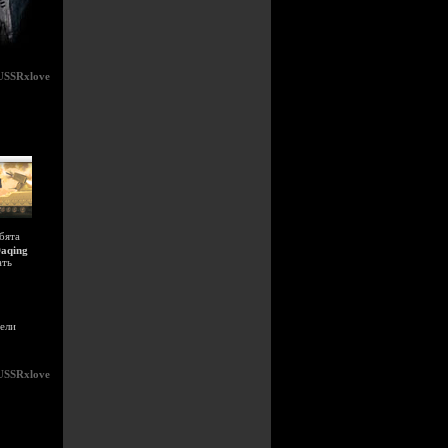
USSRxlove
бята
aqing
ать
пели
USSRxlove