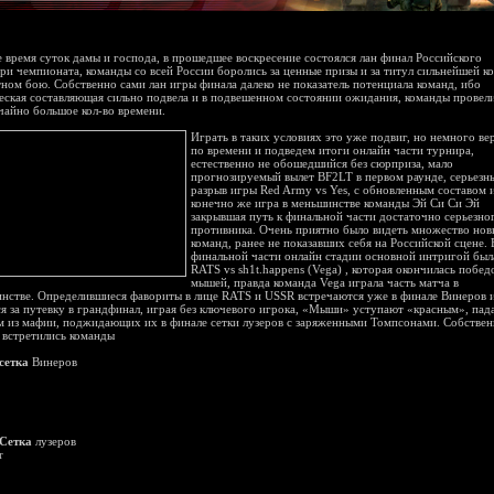
 время суток дамы и господа, в прошедшее воскресение состоялся лан финал Российского
ри чемпионата, команды со всей России боролись за ценные призы и за титул сильнейшей к
тном бою. Собственно сами лан игры финала далеко не показатель потенциала команд, ибо
еская составляющая сильно подвела и в подвешенном состоянии ожидания, команды провел
чайно большое кол-во времени.
Играть в таких условиях это уже подвиг, но немного ве
по времени и подведем итоги онлайн части турнира,
естественно не обошедшийся без сюрприза, мало
прогнозируемый вылет BF2LT в первом раунде, серьезн
разрыв игры Red Army vs Yes, с обновленным составом 
конечно же игра в меньшинстве команды Эй Си Си Эй
закрывшая путь к финальной части достаточно серьезно
противника. Очень приятно было видеть множество но
команд, ранее не показавших себя на Российской сцене. 
финальной части онлайн стадии основной интригой был
RATS vs sh1t.happens (Vega) , которая окончилась побед
мышей, правда команда Vega играла часть матча в
нстве. Определившиеся фавориты в лице RATS и USSR встречаются уже в финале Винеров 
я за путевку в грандфинал, играя без ключевого игрока, «Мыши» уступают «красным», пада
м из мафии, поджидающих их в финале сетки лузеров с заряженными Томпсонами. Собствен
 встретились команды
сетка
Винеров
Сетка
лузеров
r