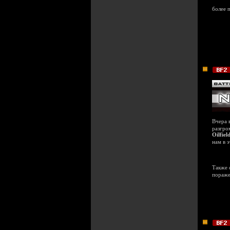
более 
Вчера 
разгро
Oilfiel
нам в 
Также 
пораже