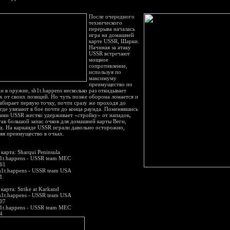
После очередного
технического
перерыва началась
игра на домашней
карте USSR, Шарки.
Начиная за атаку
USSR встречают
мощное
сопротивление,
используя по
максимуму
преимущество по
 и в оружие, sh1t.happens несколько раз откидывает
х от своих позиций. Но чуть позже оборона ломается и
абирает первую точку, почти сразу же проходя до
 где увязают в бое почти до конца раунда. Поменявшись
ами USSR жестко удерживает «стройку» от нападок,
тав большой запас очков для домашней карты Веги,
д. На карканде USSR играли давольно осторожно,
яя преимущество в очках.
карта: Sharqui Peninsula
1t.happens - USSR team MEC
161
1t.happens - USSR team USA
1
карта: Strike at Karkand
1t.happens - USSR team USA
107
1t.happens - USSR team MEC
4