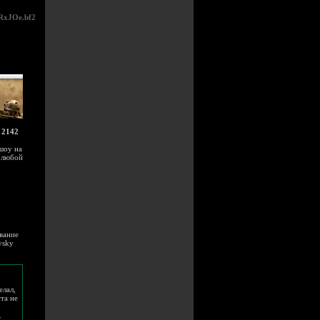
RxJOe.bf2
d 2142
 шоу на
г любой
звание
vsky
елал,
ста не
.