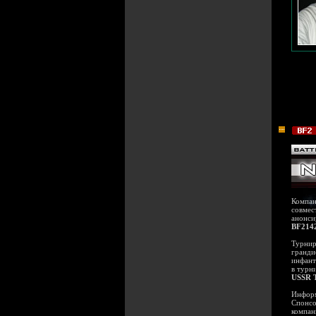
Компа
совмес
анонси
BF2142
Турнир
гранди
инфант
в турн
USSR 
Информ
Спонсо
компа