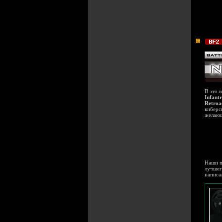
В это 
Infant
Retroa
киберс
желающ
Наши п
лучшег
написа