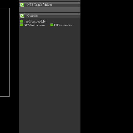
NFS Track Videos
Ссылки
needforspeed.lv
NFSArena.com
FIFAarena.ru