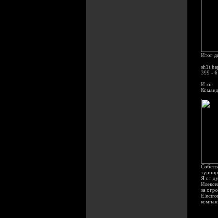
Итог д
sh1t.h
399 - 
Итог
Команд
Собств
турнир
Я от д
Илексе
за огр
Electr
компан