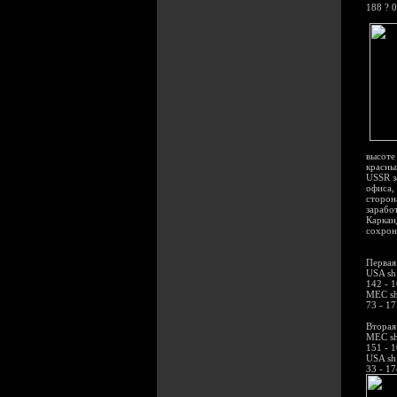
188 ? 0
высоте
красны
USSR з
офиса,
сторон
зарабо
Каркан
сохрон
Первая 
USA sh
142 - 
MEC sh
73 - 17
Вторая 
MEC sh
151 - 
USA sh
33 - 17