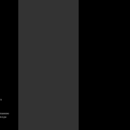
их
мпанию
ихода