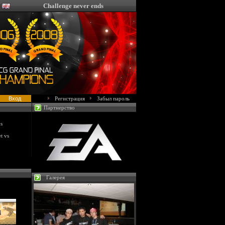
Challenge never ends
Регистрация
Забыл пароль
Партнерство
s
t vs
Галерея