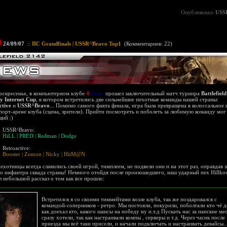
Опубликовал:
USS
24/09/07
::
IIC Grandfinals | USSR^Bravo Top1
(
Комментариев: 22
)
воскресенье, в компьютерном клубе
4
Game
прошел заключительный матч турнира
Battlefiel
ry Internet Cup
, в котором встретились две сильнейшие пехотные команды нашей страны:
ctive
и
USSR^Bravo
... Помимо самого факта финала, игра была превращена в колоссальное
порт-арене клуба (сцена, зрители). Прийти посмотреть и поболеть за любимую команду мо
ий :)
USSR^Bravo:
HiLL | PRED | Redman | Dodge
Retroactive:
Booster | Zomon | Nicky | HitM@N
ехотинцы всегда славились своей игрой, тимплеем, не подвели они и на этот раз, оправдав 
о инфантри сквада страны! Немного отойдя после произошедшего, наш ударный пех Hillko
л небольшой рассказ о том как все прошло:
Встретился я со своими тиммейтами возле клуба, так же поздаровался с
командой-соперником - ретро. Мы постояли, покурили, поболтали кто чё д
как доехал кто, какого шансы на победу ну и.т.д Пускать нас за папские ме
сразу хотели, так как настраивали компы , серверы и т.д.
Через часик после
приезда мы всё таки присели, и начали подключать и настраивать девайсы..