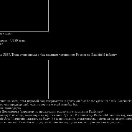
вух карт:
appens - USSR team
613
а USSR Team становиться в 4ех кратным чемпионом России по Battlefield infantry
енно на этом, этот игровой год завершается, в целом он был более удачен в плане Российск
ов чем предыдущий, если говорить о всей линейке бф.
уши благодарю
я Подмаркова /директор по продажам и маркетингу компании Графитек/
оменную помощь, оказанную на протяжении 2ух лет Российскому Battlefield сообществу, ко
onic Arts (Фамилии называть не буду :) ) за понимание, отзывчивость и помощь со времен пр
ии в Россию. Спасибо за то удовольствие побед и участия, которое вы нам подарили.