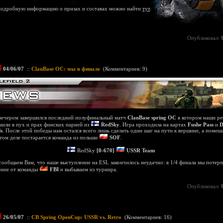
подробную информацию о призах и составах можно найти
тут
.
Опубликовал:
04/06/07
::
ClanBase OC: мы в финале
(
Комментариев: 9
)
вечером завершился последний полуфинальный матч
ClanBase spring OC
в котором наши ре
мили в пух и прах финских парней из
RedSky
. Игра проходила на картах
Fushe Pass
и
D
ds
. После этой победы нам остался всего лишь сделать один шаг на пути к вершине, а помеш
этом деле постарается команда из польши
SOF
.
RedSky
[0-670]
USSR Team
сообщаем Вам, что наше выступление на ESL закончилось неудачно: в 1/4 финала мы потер
ние от команды
FBI
и выбываем из турнира.
Опубликовал:
26/05/07
::
CB Spring OpenCup: USSR vs. Retro
(
Комментариев: 16
)