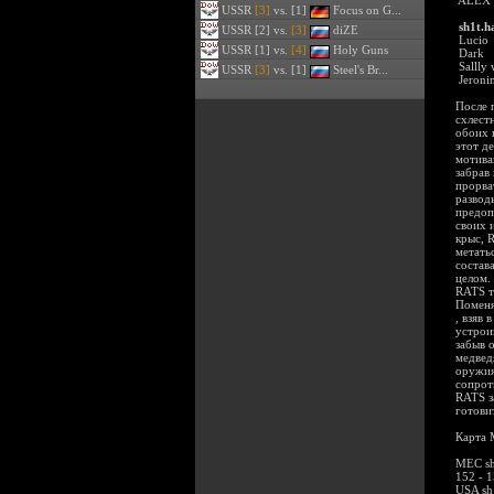
ALEX
USSR
[3]
vs. [1]
Focus on G...
sh1t.h
USSR
[2] vs.
[3]
diZE
Lucio
USSR
[1] vs.
[4]
Holy Guns
Dark
Sallly 
USSR
[3]
vs. [1]
Steel's Br...
Jeroni
После 
схлест
обоих 
этот д
мотива
забрав
прорва
развод
предоп
своих 
крыс, 
метать
состав
целом.
RATS т
Поменя
, взяв
устрои
забыв 
медвед
оружия
сопрот
RATS з
готови
Карта M
MEC sh
152 - 
USA sh