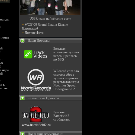
USSR team на Welcome party
оманды
+
WCG`08 Grand Final в Кёльне
и
(Германия)
+
Другие фото
рнемся
Наши Проекты
ый
Большая
и
коллекция лучших
видео и реплеев
го
по NFS
вых
В
а игра
WRecord.com это
ой
система сбора
лучших мировых
и
результатов игры
я к
Need For Speed:
но на
Underground 2.
Совместные Проекты
Русское
Battlefield2
сообщество
Последние комментарии