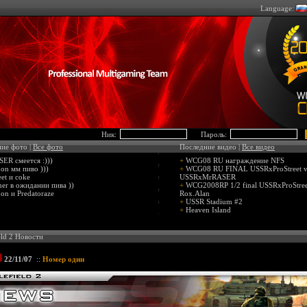
Language:
Ник:
Пароль:
ие фото |
Все фото
Последние видео |
Все видео
ER смеется :)))
+
WCG08 RU награждение NFS
on мм пиво )))
+
WCG08 RU FINAL USSRxProStreet v
eet и coke
USSRxMrRASER
er в ожидании пива ))
+
WCG2008RP 1/2 final USSRxProStree
on и Predatoraze
Rox.Alan
+
USSR Stadium #2
+
Heaven Island
eld 2 Новости
22/11/07
::
Номер один