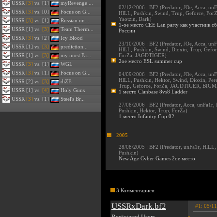
USSR
[3]
vs. [1]
myRevenge ...
02/12/2006 : BF2 (
Predator
,
JOe
,
Acca
,
unF
USSR
[3]
vs. [0]
Focus on G...
HlLL
,
Pushkin
,
Swind
,
Trup
,
Geforce
,
For
Yaotzin
,
Dark
)
USSR
[3]
vs. [1]
Russian un...
1-ое место СЕЕ Lan party как участник с
USSR
[1] vs.
[3]
Team Therm...
России
USSR
[3]
vs. [2]
Icy Blood
23/10/2006 : BF2 (
Predator
,
JOe
,
Acca
,
unF
USSR
[1] vs.
[3]
prediction...
HlLL
,
Pushkin
,
Swind
,
Dioxin
,
Trup
,
Gefor
USSR
[1] vs.
[3]
my most Fa...
ForZa
,
JAGDTIGER
)
2ое место ESL summer cup
USSR
[3]
vs. [1]
WGL
USSR
[3]
vs. [1]
Focus on G...
04/09/2006 : BF2 (
Predator
,
JOe
,
Acca
,
unF
HlLL
,
Pushkin
,
Hektor
,
Swind
,
Dioxin
,
Per
USSR
[2] vs.
[3]
diZE
Trup
,
Geforce
,
ForZa
,
JAGDTIGER
,
BIGM
USSR
[1] vs.
[4]
Holy Guns
1 место Clanbase 8vs8 Ladder
USSR
[3]
vs. [1]
Steel's Br...
27/08/2006 : BF2 (
Predator
,
Acca
,
unFa1r
,
Pushkin
,
Hektor
,
Trup
,
ForZa
)
1 место Infantry Cup 02
2005
28/08/2005 : BF2 (
Predator
,
unFa1r
,
HlLL
Pushkin
)
New Age Cyber Games 2ое место
3 Комментариев:
USSRxDark.bf2
#1: 05/1
Registered Users