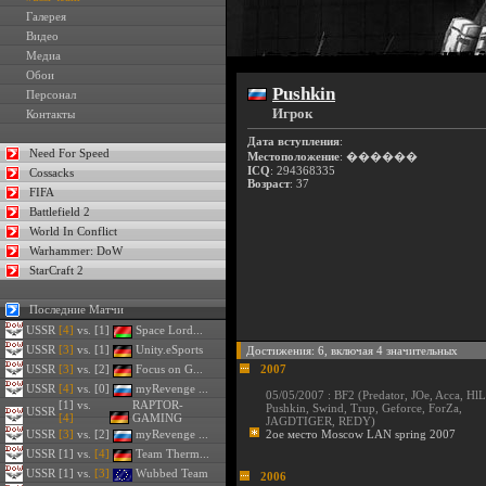
Галерея
Видео
Медиа
Обои
Pushkin
Персонал
Игрок
Контакты
Дата вступления
:
Need For Speed
Местоположение
: ������
ICQ
: 294368335
Cossacks
Возраст
: 37
FIFA
Battlefield 2
World In Conflict
Warhammer: DoW
StarCraft 2
Последние Матчи
USSR
[4]
vs. [1]
Space Lord...
USSR
[3]
vs. [1]
Unity.eSports
Достижения: 6, включая 4 значительных
USSR
[3]
vs. [2]
Focus on G...
2007
USSR
[4]
vs. [0]
myRevenge ...
05/05/2007 : BF2 (
Predator
,
JOe
,
Acca
,
Hl
[1] vs.
RAPTOR-
Pushkin
,
Swind
,
Trup
,
Geforce
,
ForZa
,
USSR
[4]
GAMING
JAGDTIGER
,
REDY
)
USSR
[3]
vs. [2]
myRevenge ...
2ое место Moscow LAN spring 2007
USSR
[1] vs.
[4]
Team Therm...
USSR
[1] vs.
[3]
Wubbed Team
2006