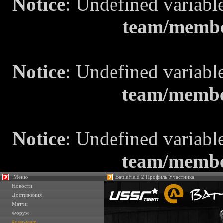
Notice
: Undefined variabl
team/membe
Notice
: Undefined variabl
team/membe
Notice
: Undefined variabl
team/membe
Меню
BattleField 2 Профиль Участника
Новости
Достижения
Матчи
Форум
#ussr-team