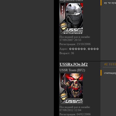
ну че пу
Последний раз в онлайн:
17/09/2007 20:55
Регистрация: 23/10/2006
Адрес: ������, ����
Возраст: 36
USSRxJOe.bf2
#2: 11/1
USSR Team (BF2)
статпадер
Последний раз в онлайн:
07/08/2012 12:04
Регистрация: 04/02/2006