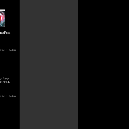
meFest
.
xGLUK.tm
у будет
о года.
xGLUK.tm