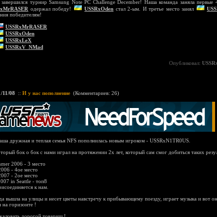
 завершился турнир Samsung Note PC Challenge December! Наша команда заняла первые 4
RxMrRASER
одержал победу!
USSRxOden
стал 2-ым. И третье место занял
USS
ния победителям!
USSRxMrRASER
USSRxOden
USSRxLeX
USSRxV_NMad
Опубликовал:
USSR
1/11/08
::
И у нас пополнение
(
Комментариев: 26
)
аша дружная и теплая семья NFS пополнилась новым игроком - USSRxN1TR0US.
оторый бок о бок с нами играл на протяжении 2х лет, который сам смог добиться таких резу
er 2006 - 3 место
006 - 4ое место
007 - 2ое место
07 in Seattle - топ8
рисоединяется к нам.
да вышла на улицы и несет цветы навстречу к прибывающему поезду, играет музыка и вот о
 на горизонте !
аловать дорогой товарищ !