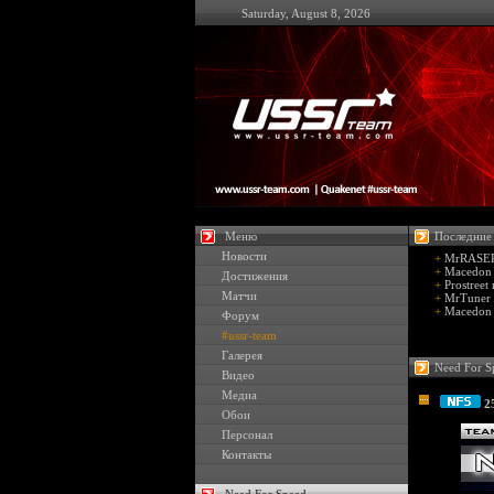
Saturday, August 8, 2026
Меню
Последние
Новости
+
MrRASER 
+
Macedon 
Достижения
+
Prostreet
Матчи
+
MrTuner 
+
Macedon 
Форум
#ussr-team
Галерея
Need For S
Видео
Медиа
2
Обои
Персонал
Контакты