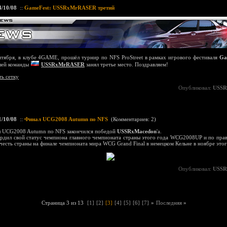
4/10/08
::
GameFest: USSRxMrRASER третий
нтября, в клубе 4GAME, прошёл турнир по NFS ProStreet в рамках игрового фестиваля
Ga
шей команды
USSRxMrRASER
занял третье место
.
Поздравляем!
ь сетку
Опубликовал:
USSR
1/10/08
::
Финал UCG2008 Autumn по NFS
(
Комментариев: 2
)
 UCG2008 Autumn по NFS закончился победой
USSRxMacedon
'а.
рдил свой статус чемпиона главного чемпионата страны этого года WCG2008UP и по прав
честь страны на финале чемпионата мира WCG Grand Final в немецком Кельне в ноябре этог
Опубликовал:
USSR
Страница 3 из 13
[1]
[2]
[3]
[4]
[5]
[6]
[7]
»
Последняя
»