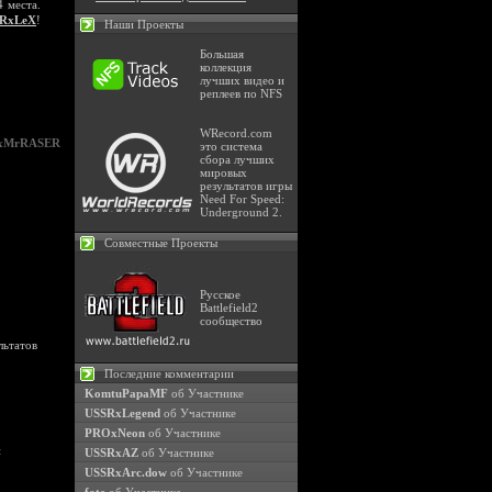
 места.
RxLeX
!
Наши Проекты
Большая
коллекция
лучших видео и
реплеев по NFS
WRecord.com
xMrRASER
это система
сбора лучших
мировых
результатов игры
Need For Speed:
Underground 2.
Совместные Проекты
Русское
Battlefield2
сообщество
льтатов
Последние комментарии
KomtuPapaMF
об Участнике
USSRxLegend
об Участнике
PROxNeon
об Участнике
н
USSRxAZ
об Участнике
USSRxArc.dow
об Участнике