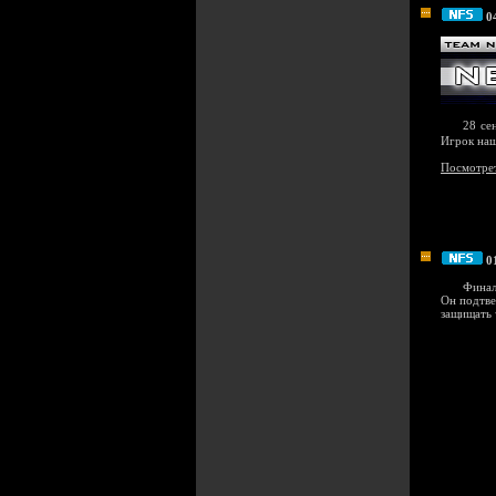
0
28 се
Игрок на
Посмотрет
0
Финал
Он подтве
защищать 