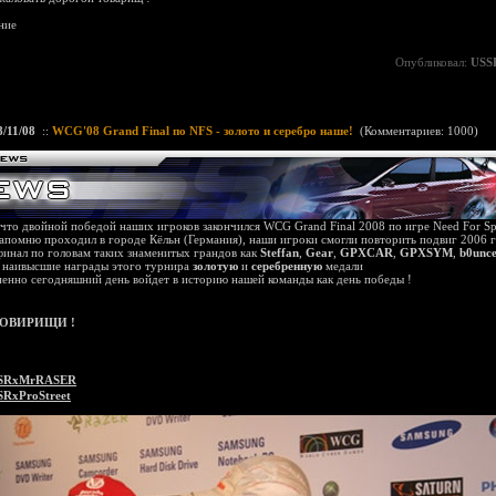
ние
Опубликовал:
USS
8/11/08
::
WCG'08 Grand Final по NFS - золото и серебро наше!
(
Комментариев: 1000
)
о двойной победой наших игроков закончился WCG Grand Final 2008 по игре Need For S
апомню проходил в городе Кёльн (Германия), наши игроки смогли повторить подвиг 2006 г
финал по головам таких знаменитых грандов как
Steffan
,
Gear
,
GPXCAR
,
GPXSYM
,
b0unc
 наивысшие награды этого турнира
золотую
и
серебренную
медали
о сегодняшний день войдет в историю нашей команды как день победы !
ОВИРИЩИ !
SRxMrRASER
SRxProStreet