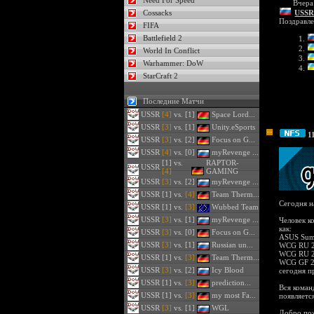
Need For Speed
Вчера
Cossacks
USS
Поздравле
FIFA
Battlefield 2
World In Conflict
Warhammer: DoW
StarCraft 2
Последние Матчи
USSR
[4]
vs. [1]
Space Lord...
USSR
[3]
vs. [1]
Unity.eSports
1
USSR
[3]
vs. [2]
Focus on G...
USSR
[4]
vs. [0]
myRevenge ...
[1] vs.
RAPTOR-
USSR
[4]
GAMING
USSR
[3]
vs. [2]
myRevenge ...
USSR
[1] vs.
[4]
Team Therm...
Сегодня н
USSR
[1] vs.
[3]
Wubbed Team
USSR
[3]
vs. [1]
myRevenge ...
Человек к
как:
USSR
[3]
vs. [0]
Focus on G...
ASUS Summ
USSR
[3]
vs. [1]
Russian un...
WCG RU 2
WCG RU 2
USSR
[1] vs.
[3]
Team Therm...
WCG GF 20
USSR
[3]
vs. [2]
Icy Blood
сегодня п
USSR
[1] vs.
[3]
prediction...
Вся коман
USSR
[1] vs.
[3]
my most Fa...
появляется
USSR
[3]
vs. [1]
WGL
Добро пож