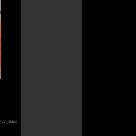
RxV_NMad