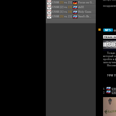
USSR
[3]
vs. [1]
Focus on G...
поздравле
USSR
[2] vs.
[3]
diZE
USSR
[1] vs.
[4]
Holy Guns
USSR
[3]
vs. [1]
Steel's Br...
0
Только чт
который н
пройти в 
заполучив
Несомненн
УРИ Т
1.
US
2.
US