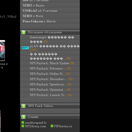
fate
об Участнике
XERO
о Видео
USSRxAZ
об Участнике
XERO
о Фото
RxV_NMad
Prior.Unky.tm
о Матче
Последние обсуждения
Gameranger ������ ��
����
(0)
pLAN ������ �� ����
(307)
� � ������
������� ���...
(8)
peed
NFS Payback: March Update
(0)
ода и
e
и
NFS Payback: February-...
(0)
NFS Payback: Online Fr...
(0)
NFS Payback: December-...
(0)
NFS Payback: Speedcros...
(0)
NFS Payback: Optimizat...
(0)
NFS Payback: Launch Tr...
(0)
NFS Track Videos
Ссылки
needforspeed.lv
NFSArena.com
FIFAarena.ru