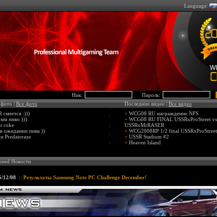
Language:
Ник:
Пароль:
 фото |
Все фото
Последние видео |
Все видео
смеется :)))
+
WCG08 RU награждение NFS
мм пиво )))
+
WCG08 RU FINAL USSRxProStreet vs
 и coke
USSRxMrRASER
в ожидании пива ))
+
WCG2008RP 1/2 final USSRxProStreet
и Predatoraze
+
USSR Stadium #2
+
Heaven Island
peed Новости
5/12/08
::
Результаты Samsung Note PC Challenge December!