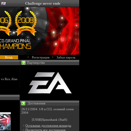
Challenge never ends
Регистрация
Забыл пароль
Партнерство
 vs Rox.Alan
Достижения
26/11/2004: 1/8 в CCL осенний сезон
2004
[USSR]Spineshank (Staff)
+
Остальные достижения команды
+
Посмотреть все достижения