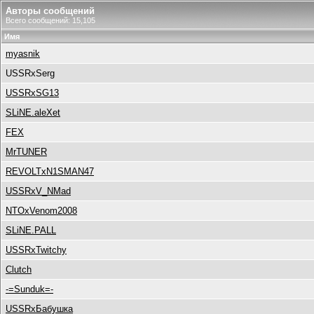
Авторы сообщений
Всего сообщений: 15,105
Имя
myasnik
USSRxSerg
USSRxSG13
SLiNE.aleXet
FEX
MrTUNER
REVOLTxN1SMAN47
USSRxV_NMad
NTOxVenom2008
SLiNE.PALL
USSRxTwitchy
Clutch
-=Sunduk=-
USSRxБабушка