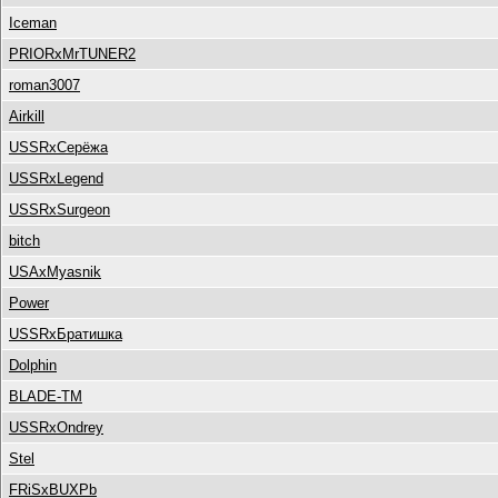
Iceman
PRIORxMrTUNER2
roman3007
Airkill
USSRxСерёжа
USSRxLegend
USSRxSurgeon
bitch
USAxMyasnik
Power
USSRxБратишка
Dolphin
BLADE-TM
USSRxOndrey
Stel
FRiSxBUXPb