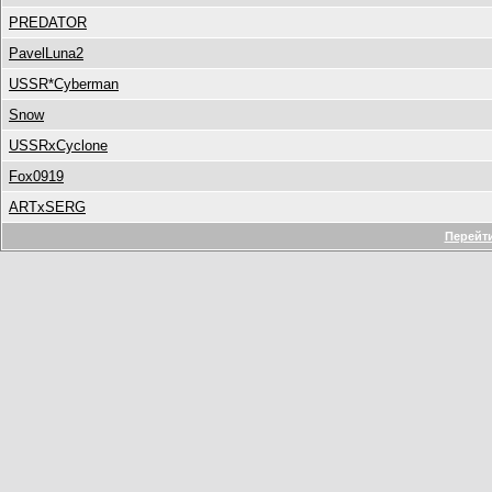
PREDATOR
PavelLuna2
USSR*Cyberman
Snow
USSRxCyclone
Fox0919
ARTxSERG
Перейти