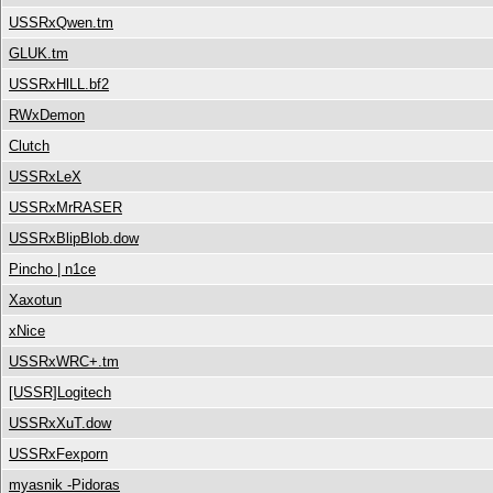
USSRxQwen.tm
GLUK.tm
USSRxHlLL.bf2
RWxDemon
Сlutch
USSRxLeX
USSRxMrRASER
USSRxBlipBlob.dow
Pincho | n1ce
Xaxotun
xNice
USSRxWRC+.tm
[USSR]Logitech
USSRxXuT.dow
USSRxFexporn
myasnik -Pidoras