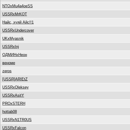
NTOxMu4a4oeSS
USSRxMrKOT
Найс, хуяй Айс!!1
USSRxUndercover
UKxMyasnik
USSRxInj
ОДМИНxНеон
веноме
zeros
[USSR]ARIEtZ
USSRxOleksey
USSRxAsitY
PROxSTERH
hottab08
USSRxN1TR0US
USSRxFalcon