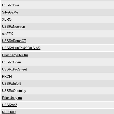
USSRxlove
SiNeGaMe
XERO
USSRxNeonion
staFFX
USSRxRomaGT
USSRxHunTer4SOulS.bf2
Prior.KerpluNk.tm
USSRxOden
USSRxProStreet
PROFI
USSRxInfel8
USSRxOnotoley
Prior.Unky.tm
USSRxAZ
RELOAD