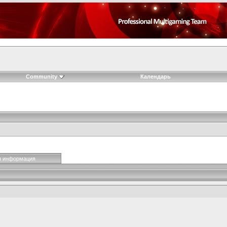
Community
Календарь
я информация