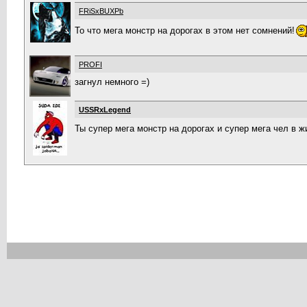
FRiSxBUXPb
То что мега монстр на дорогах в этом нет сомнений!
PROFI
загнул немного =)
USSRxLegend
Ты супер мега монстр на дорогах и супер мега чел в жи