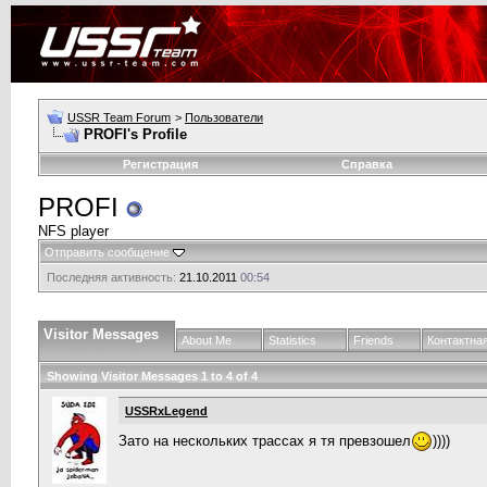
USSR Team Forum
>
Пользователи
PROFI's Profile
Регистрация
Справка
PROFI
NFS player
Отправить сообщение
Последняя активность:
21.10.2011
00:54
Visitor Messages
About Me
Statistics
Friends
Контактна
Showing Visitor Messages 1 to
4
of
4
USSRxLegend
Зато на нескольких трассах я тя превзошел
))))