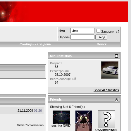
Имя
Запомнить?
Пароль
Сообщения за день
Поиск
Mini Statistics
Возраст
33
Регистрация
25.10.2007
Всего сообщений
84
Show All Statistics
Friends
Showing 6 of 6 Friend(s)
21.11.2009
01:26
View Conversation
sushka [BRD]
USSRxMrRASER