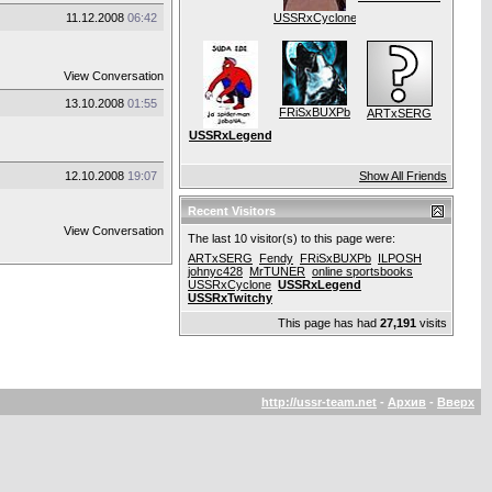
11.12.2008
06:42
USSRxCyclone
View Conversation
13.10.2008
01:55
FRiSxBUXPb
ARTxSERG
USSRxLegend
12.10.2008
19:07
Show All Friends
Recent Visitors
View Conversation
The last 10 visitor(s) to this page were:
ARTxSERG
Fendy
FRiSxBUXPb
ILPOSH
johnyc428
MrTUNER
online sportsbooks
USSRxCyclone
USSRxLegend
USSRxTwitchy
This page has had
27,191
visits
http://ussr-team.net
-
Архив
-
Вверх