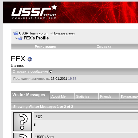
USSR Team Forum
>
Пользователи
FEX's Profile
Регистрация
Справка
FEX
Banned
Отправить сообщение
Последняя активность:
13.01.2011
19:58
Visitor Messages
About Me
Statistics
Friends
Контактна
Showing Visitor Messages 1 to
2
of
2
FEX
s
USSRxSerg