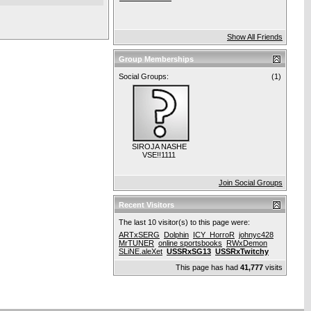
Show All Friends
Group Memberships
Social Groups:
(1)
SIROJA NASHE
VSE!!1111
Join Social Groups
Recent Visitors
The last 10 visitor(s) to this page were:
ARTxSERG
Dolphin
ICY_HorroR
johnyc428
MrTUNER
online sportsbooks
RWxDemon
SLiNE.aleXet
USSRxSG13
USSRxTwitchy
This page has had
41,777
visits