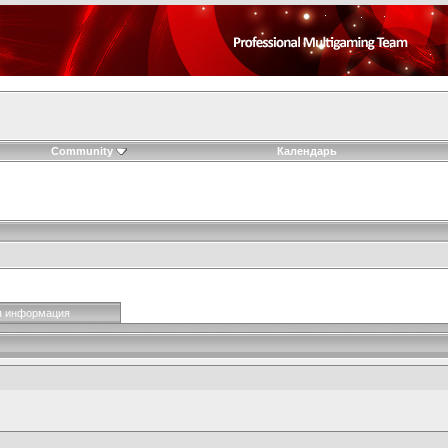
Community
Календарь
я информация