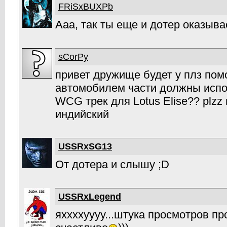
FRiSxBUXPb
Ааа, так ты еще и дотер оказыва
sCorPy
привет дружище будет у плз пом
автомобилем части должны испо
WCG трек для Lotus Elise?? plz
индийский
USSRxSG13
От дотера и слышу ;D
USSRxLegend
яххххуууу...штука просмотров пр