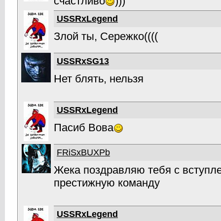
счастливо
)))
USSRxLegend
Злой ты, Сережко((((
USSRxSG13
Нет блять, нельзя
USSRxLegend
Пасиб Вова
FRiSxBUXPb
Жека поздравляю тебя с вступл
престижную команду
USSRxLegend