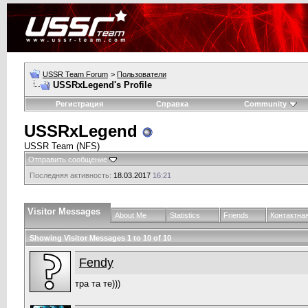
USSR Team Forum
>
Пользователи
USSRxLegend's Profile
Регистрация
Справка
Community
USSRxLegend
USSR Team (NFS)
Отправить сообщение
Последняя активность:
18.03.2017
16:21
Visitor Messages
About Me
Statistics
Friends
Контактна
Showing Visitor Messages 1 to
10
of
10
Fendy
тра та те)))