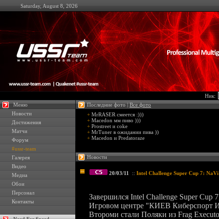
Saturday, August 8, 2026
Ник:
Меню
Последние фото |
Все фото
Новости
+
MrRASER смеется :)))
+
Macedon мм пиво )))
Достижения
+
Prostreet и coke
Матчи
+
MrTuner в ожидании пива ))
+
Macedon и Predatoraze
Форум
#ussr-team
Новости
Галерея
Видео
20/03/11
::
Intel Challenge Super Cup 7: Na
Медиа
Обои
Персонал
Завершился Intel Challenge Super Cup 
Контакты
Игровом центре "КИЕВ Киберспорт Ир
Второми стали Поляки из Frag Executo