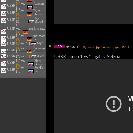
[0]
G...
[3]
vs.
Russian
USSR
[1]
un...
[1] vs.
Team
USSR
[3]
Therm...
[3]
vs.
Icy
USSR
[2]
Blood
[1]
USSR
vs.
prediction...
[3]
[1] vs.
my most
USSR
[3]
Fa...
USSR
[3]
vs. [1]
WGL
09/03/11
::
Лучшие фраги команды USSR с т
[3]
vs.
Focus on
USSR
[1]
G...
USSR hooch 1 vs 5 against Selectah
USSR
[2] vs.
[3]
diZE
[1] vs.
Holy
USSR
[4]
Guns
[3]
vs.
Steel's
USSR
[1]
Br...