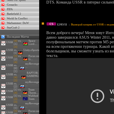
Need For Speed
DTS. Команда USSR в пятерке сильн
Cossacks
FIFA
Battlefield 2
World In Conflict
Warhammer: DoW
12/03/11
::
Выиграй коврик от USSR с подпи
StarCraft 2
Всем доброго вечера! Меня зовут Инт
Последние Матчи
давно завершился ASUS Winter 2011, 
[4]
vs.
Space
полуфинальным матчем против М5 реш
USSR
[1]
Lord...
на всем протяжении турнира. Какой 
[3]
USSR
vs.
Unity.eSports
болельщиков, вы сможете узнать из в
[1]
текста.
[3]
vs.
Focus on
USSR
[2]
G...
[4]
myRevenge
USSR
vs.
...
[0]
[1]
RAPTOR-
USSR
vs.
GAMING
[4]
[3]
myRevenge
USSR
vs.
...
[2]
[1] vs.
Team
USSR
[4]
Therm...
[1] vs.
Wubbed
USSR
[3]
Team
[3]
myRevenge
USSR
vs.
...
[1]
[3]
vs.
Focus on
USSR