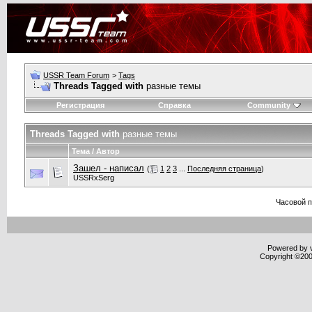
USSR Team Forum
>
Tags
Threads Tagged with
разные темы
Регистрация
Справка
Community
Threads Tagged with
разные темы
Тема / Автор
Зашел - написал
(
1
2
3
...
Последняя страница
)
USSRxSerg
Часовой 
Powered by v
Copyright ©2000