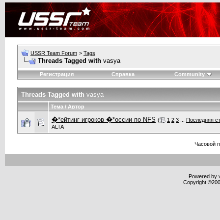
USSR Team Forum
>
Tags
Threads Tagged with
vasya
Регистрация
Справка
Community
Threads Tagged with
vasya
Тема / Автор
�*ейтинг игроков �*оссии по NFS
(
1
2
3
...
Последняя с
ALTA
Часовой 
Powered by v
Copyright ©2000