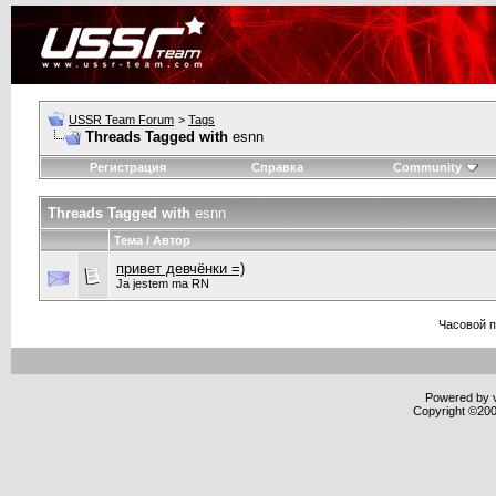
USSR Team Forum
>
Tags
Threads Tagged with
esnn
Регистрация
Справка
Community
Threads Tagged with
esnn
Тема / Автор
привет девчёнки =)
Ja jestem ma RN
Часовой 
Powered by v
Copyright ©2000