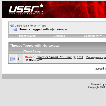
USSR Team Forum
>
Tags
Threads Tagged with
нфс валера
Регистрация
Справка
Community
Threads Tagged with
нфс валера
Тема / Автор
Важно:
Need for Speed ProStreet
(
1
2
3
...
Последняя стра
USSRxMrKOT
Часовой 
Powered by v
Copyright ©2000