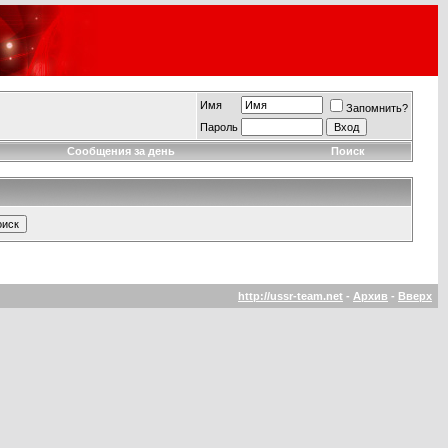
Имя
Запомнить?
Пароль
Сообщения за день
Поиск
http://ussr-team.net
-
Архив
-
Вверх