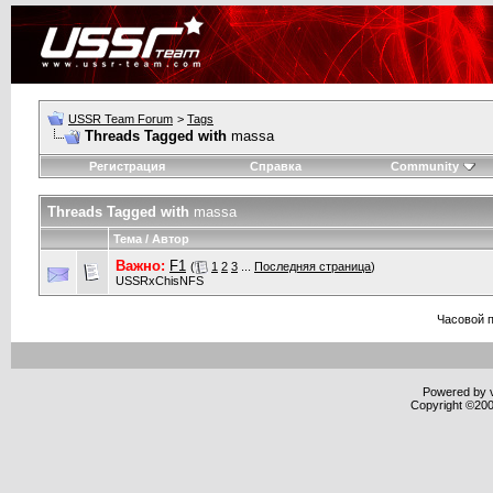
USSR Team Forum
>
Tags
Threads Tagged with
massa
Регистрация
Справка
Community
Threads Tagged with
massa
Тема / Автор
Важно:
F1
(
1
2
3
...
Последняя страница
)
USSRxChisNFS
Часовой 
Powered by v
Copyright ©2000