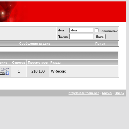
Имя
Запомнить?
Пароль
Сообщения за день
Поиск
ение
Ответов
Просмотров
Раздел
1
16:07
1
218,133
WRecord
el8
http://ussr-team.net
-
Архив
-
Вверх