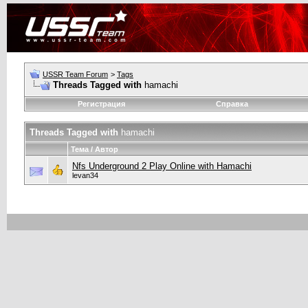
USSR Team Forum
>
Tags
Threads Tagged with
hamachi
Регистрация
Справка
Threads Tagged with
hamachi
Тема / Автор
Nfs Underground 2 Play Online with Hamachi
levan34