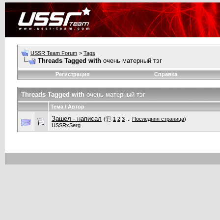
USSR Team Forum
>
Tags
Threads Tagged with
очень матерный тэг
Регистрация
Справка
Threads Tagged with
очень матерный тэг
Тема / Автор
Зашел - написал
(
1
2
3
...
Последняя страница
)
USSRxSerg