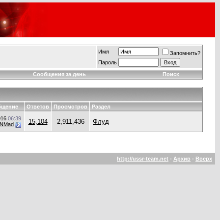
Имя
Запомнить?
Пароль
Сообщения за день
Поиск
бщение
Ответов
Просмотров
Раздел
016
06:39
15,104
2,911,436
Флуд
NMad
http://ussr-team.net
-
Архив
-
Вверх