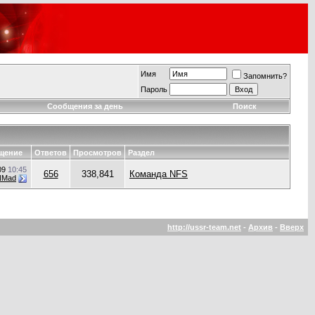
Имя
Запомнить?
Пароль
Сообщения за день
Поиск
щение
Ответов
Просмотров
Раздел
09
10:45
656
338,841
Команда NFS
NMad
http://ussr-team.net
-
Архив
-
Вверх