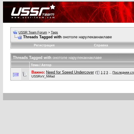
USSR Team Forum
>
Tags
Threads Tagged with
онотоле нарулекакнаклаве
Регистрация
Справка
Threads Tagged with
онотоле нарулекакнаклаве
Тема / Автор
Важно:
Need for Speed Undercover
(
1
2
3
...
Последняя ст
USSRxV_NMad