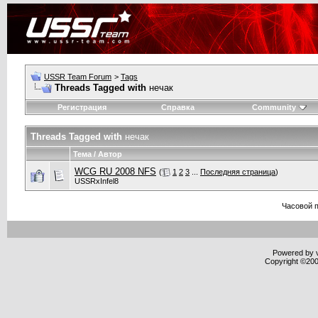
USSR Team Forum
>
Tags
Threads Tagged with
нечак
Регистрация
Справка
Community
Threads Tagged with
нечак
Тема / Автор
WCG RU 2008 NFS
(
1
2
3
...
Последняя страница
)
USSRxInfel8
Часовой 
Powered by v
Copyright ©2000