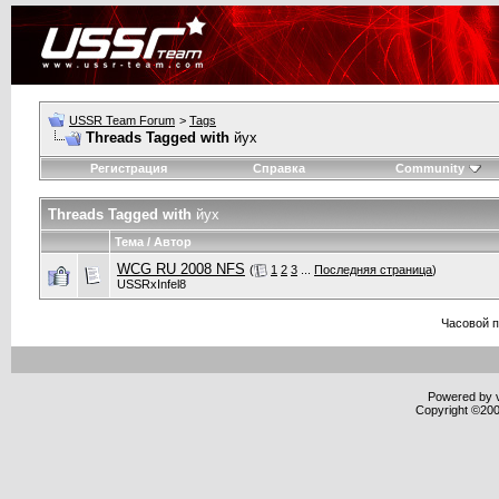
USSR Team Forum
>
Tags
Threads Tagged with
йух
Регистрация
Справка
Community
Threads Tagged with
йух
Тема / Автор
WCG RU 2008 NFS
(
1
2
3
...
Последняя страница
)
USSRxInfel8
Часовой 
Powered by v
Copyright ©2000