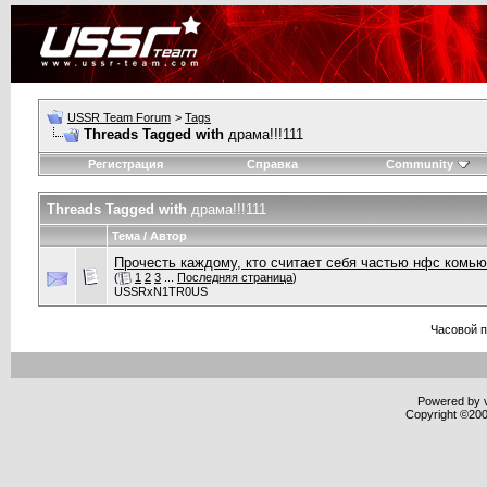
USSR Team Forum
>
Tags
Threads Tagged with
драма!!!111
Регистрация
Справка
Community
Threads Tagged with
драма!!!111
Тема / Автор
Прочесть каждому, кто считает себя частью нфс комьюн
(
1
2
3
...
Последняя страница
)
USSRxN1TR0US
Часовой 
Powered by v
Copyright ©2000