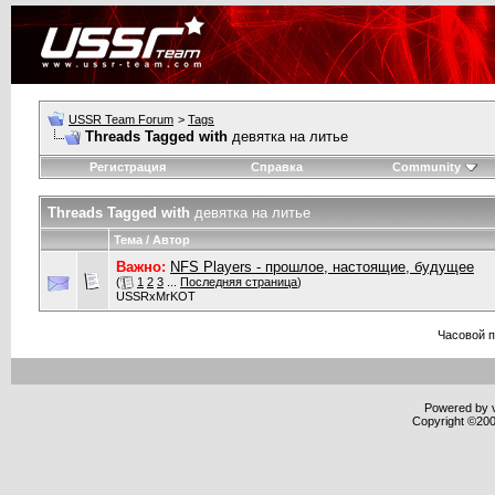
USSR Team Forum
>
Tags
Threads Tagged with
девятка на литье
Регистрация
Справка
Community
Threads Tagged with
девятка на литье
Тема / Автор
Важно:
NFS Players - прошлое, настоящие, будущее
(
1
2
3
...
Последняя страница
)
USSRxMrKOT
Часовой 
Powered by v
Copyright ©2000