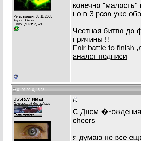
конечно "малость" 
но в 3 раза уже об
Регистрация: 08.11.2005
Адрес: Grave
________________
Сообщения: 2,524
Честная битва до 
причины !!
Fair battle to finish
аналог подписи
01.01.2010, 15:28
USSRxV_NMad
Дед маздай без зайцев
С Днем �*ождения 
cheers
я думаю не все ещ