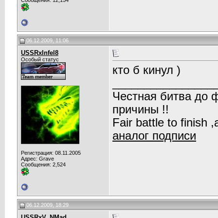
Сообщения: 12,154
06.12.2009, 11:06
USSRxInfel8
Особый статус
кто б кинул )
________________
Честная битва до 
причины !!
Fair battle to finish
аналог подписи
Регистрация: 08.11.2005
Адрес: Grave
Сообщения: 2,524
06.12.2009, 18:29
USSRxV_NMad