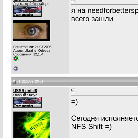
Дед маздай без зайцев
я на needforbetters
всего зашли
Регистрация: 24.03.2005
Адрес: Ukraine, Odessa
Сообщения: 12,154
31.12.2009, 20:51
USSRxInfel8
Особый статус
=)
Сегодня исполняет
NFS Shift =)