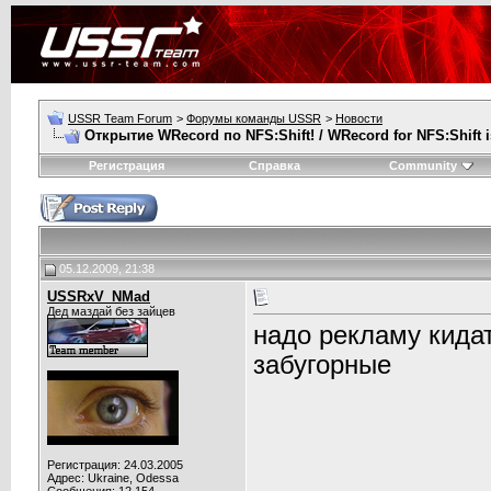
USSR Team Forum
>
Форумы команды USSR
>
Новости
Открытие WRecord по NFS:Shift! / WRecord for NFS:Shift 
Регистрация
Справка
Community
05.12.2009, 21:38
USSRxV_NMad
Дед маздай без зайцев
надо рекламу кидать
забугорные
Регистрация: 24.03.2005
Адрес: Ukraine, Odessa