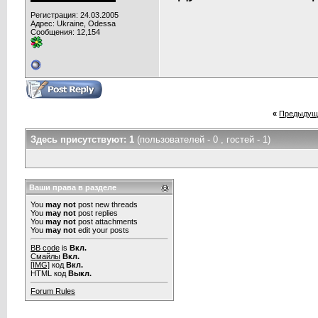
Регистрация: 24.03.2005
Адрес: Ukraine, Odessa
Сообщения: 12,154
«
Предыдущ
Здесь присутствуют: 1
(пользователей - 0 , гостей - 1)
Ваши права в разделе
You
may not
post new threads
You
may not
post replies
You
may not
post attachments
You
may not
edit your posts
BB code
is
Вкл.
Смайлы
Вкл.
[IMG]
код
Вкл.
HTML код
Выкл.
Forum Rules