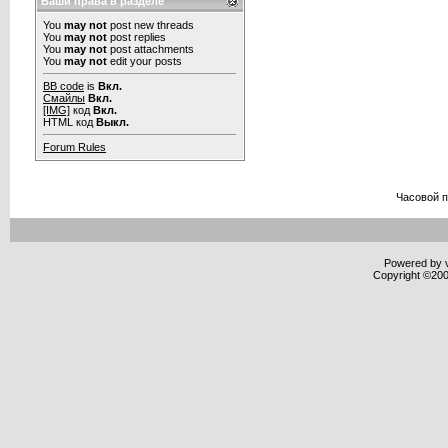
Ваши права в разделе
You
may not
post new threads
You
may not
post replies
You
may not
post attachments
You
may not
edit your posts
BB code
is
Вкл.
Смайлы
Вкл.
[IMG]
код
Вкл.
HTML код
Выкл.
Forum Rules
Часовой 
Powered by v
Copyright ©2000