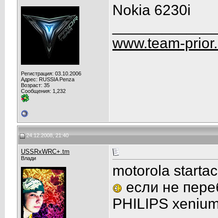
Nokia 6230i
____________
www.team-prior
Регистрация: 03.10.2006
Адрес: RUSSIA Penza
Возраст: 35
Сообщения: 1,232
24.12.2008, 21:40
USSRxWRC+.tm
Влади
motorola start
если не пере
PHILIPS xeni