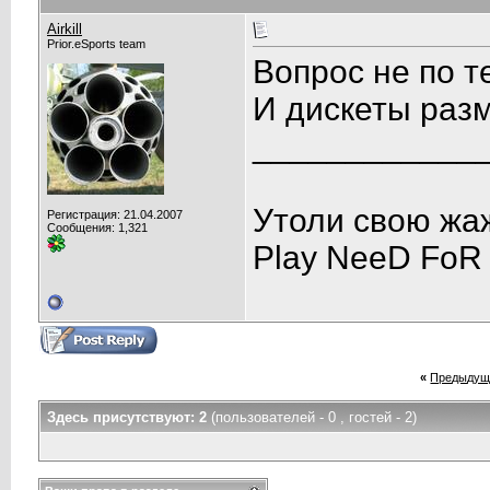
Airkill
Prior.eSports team
Вопрос не по т
И дискеты раз
____________
Утоли свою жа
Регистрация: 21.04.2007
Сообщения: 1,321
Play NeeD FoR
«
Предыдущ
Здесь присутствуют: 2
(пользователей - 0 , гостей - 2)