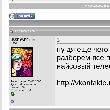
Голосовавшие:
161
.
21.12.2008, 19:58
USSRxWRC+.tm
Влади
ну дя еще чег
разберем все 
найсовый тел
____________
http://vkontakte
Регистрация: 03.08.2006
Адрес: Moscow area
Возраст: 37
Сообщения: 890