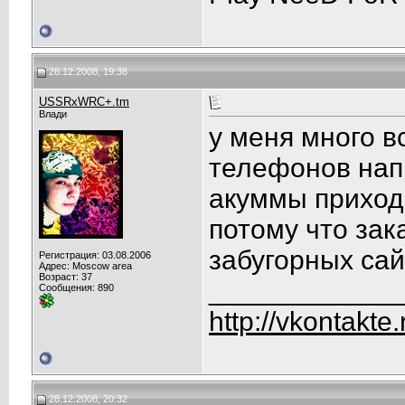
28.12.2008, 19:36
USSRxWRC+.tm
Влади
у меня много в
телефонов нап
акуммы приходи
потому что зак
забугорных са
Регистрация: 03.08.2006
Адрес: Moscow area
Возраст: 37
____________
Сообщения: 890
http://vkontakte
28.12.2008, 20:32