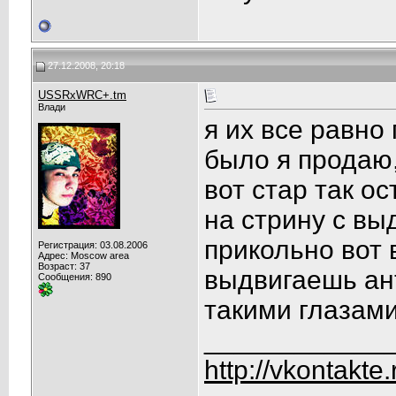
27.12.2008, 20:18
USSRxWRC+.tm
Влади
я их все равно
было я продаю,
вот стар так о
на стрину с в
прикольно вот 
Регистрация: 03.08.2006
Адрес: Moscow area
Возраст: 37
выдвигаешь анте
Сообщения: 890
такими глазам
____________
http://vkontakte