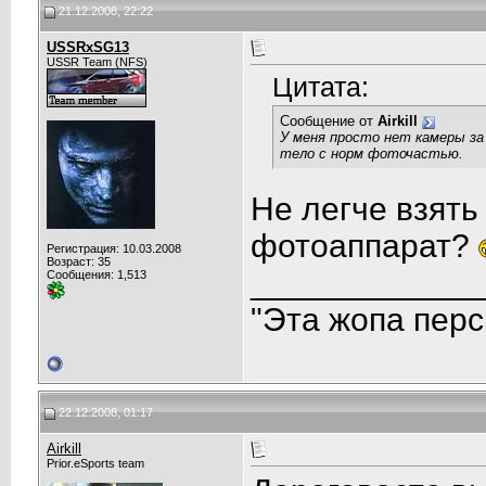
21.12.2008, 22:22
USSRxSG13
USSR Team (NFS)
Цитата:
Сообщение от
Airkill
У меня просто нет камеры за
тело с норм фоточастью.
Не легче взять
фотоаппарат?
Регистрация: 10.03.2008
Возраст: 35
____________
Сообщения: 1,513
"Эта жопа перс
22.12.2008, 01:17
Airkill
Prior.eSports team