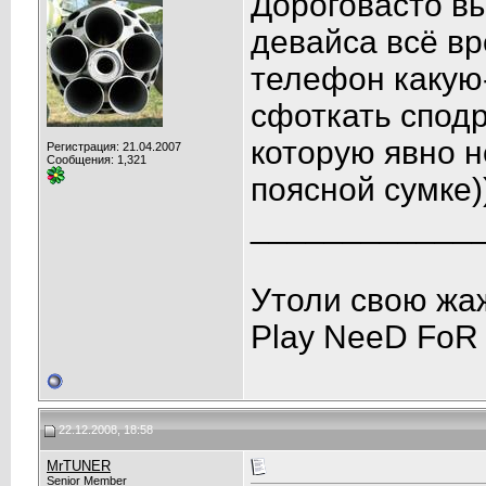
Дороговасто вы
девайса всё вре
телефон какую
сфоткать сподр
которую явно н
Регистрация: 21.04.2007
Сообщения: 1,321
поясной сумке)
____________
Утоли свою жа
Play NeeD FoR
22.12.2008, 18:58
MrTUNER
Senior Member