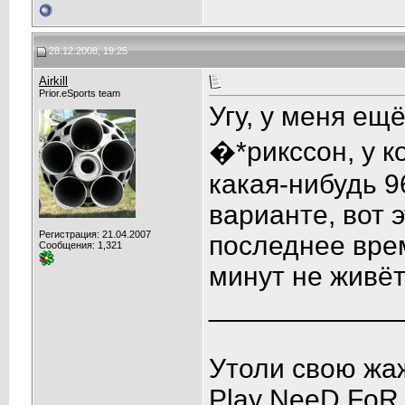
28.12.2008, 19:25
Airkill
Prior.eSports team
Угу, у меня ещ
�*рикссон, у к
какая-нибудь 9
варианте, вот 
Регистрация: 21.04.2007
последнее вре
Сообщения: 1,321
минут не живёт.
____________
Утоли свою жа
Play NeeD FoR