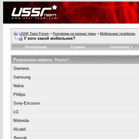
USSR Team Forum
>
Разговоры на разные темы
>
Мобильные телефоны
У кого какой мобильник?
Регистрация
Справка
Community
Результаты опроса
: Фирма?
Siemens
Samsung
Nokia
Philips
Sony-Ericsson
LG
Motorola
Alcatel
Другой