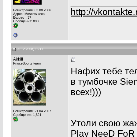
____________
http://vkontakte
Регистрация: 03.08.2006
Адрес: Moscow area
Возраст: 37
Сообщения: 890
26.12.2008, 16:11
Airkill
Prior.eSports team
Нафих тебе те
в тумбочке Sie
всех!)))
____________
Регистрация: 21.04.2007
Сообщения: 1,321
Утоли свою жа
Play NeeD FoR