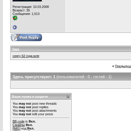
Регистрация: 10.03.2008
Возраст: 35
Сообщения: 1,513
Tags
сергу 62 года мля
«
Предыдущ
Здесь присутствуют: 1
(пользователей - 0 , гостей - 1)
Ваши права в разделе
You
may not
post new threads
You
may not
post replies
You
may not
post attachments
You
may not
edit your posts
BB code
is
Вкл.
Смайлы
Вкл.
[IMG]
код
Вкл.