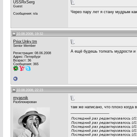
USSRxSerg
Guest
Через пару лет я стану мудрым ка
Сообщения: n/a
10.08.2008, 19:32
Prior.Unky.tm
Senior Member
А ещё будешь толкать мудрости и 
Регистрация: 08.06.2008
Адрес: Петербург
Возраст: 36
Сообщения: 365
10.08.2008, 22:23
myasnik
Разблокирован
там же написано, что плохо когда 
__________________