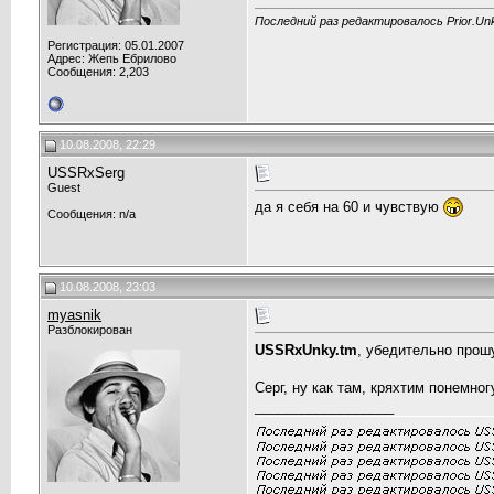
Последний раз редактировалось Prior.Unk
Регистрация: 05.01.2007
Адрес: Жепь Ебрилово
Сообщения: 2,203
10.08.2008, 22:29
USSRxSerg
Guest
да я себя на 60 и чувствую
Сообщения: n/a
10.08.2008, 23:03
myasnik
Разблокирован
USSRxUnky.tm
, убедительно прош
Серг, ну как там, кряхтим понемног
__________________