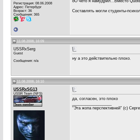
оО чёто я намудрил...Вместо Quote
Регистрация: 08.06.2008
Адрес: Петербург
Составлять могли студенты-психолг
Возраст: 36
Сообщения: 365
11.08.2008, 16:09
USSRxSerg
Guest
ну а это действительно плохо.
Сообщения: n/a
11.08.2008, 16:10
USSRxSG13
USSR Team (NFS)
да, согласен, это плохо
__________________
"Эта жопа перспективней" (с) Cерг