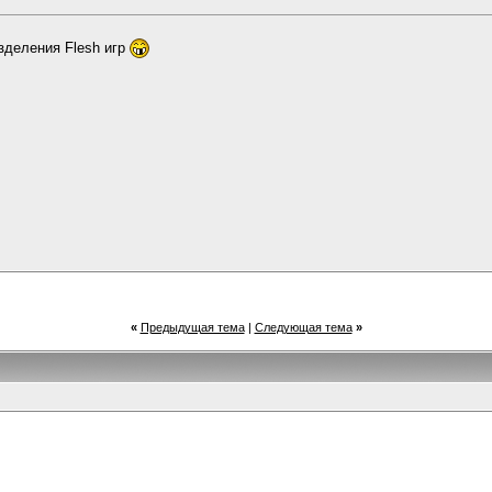
зделения Flesh игр
«
Предыдущая тема
|
Следующая тема
»