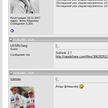
Регистрация: 05.01.2007
Адрес: Жепь Ебрилово
Сообщения: 2,203
17.06.2007, 23:20
USSRxSerg
Guest
Sothink 3.7
Сообщения: n/a
http://rapidshare.com/files/366283
18.06.2007, 10:00
Iceman
.
Атцы флеш-игр