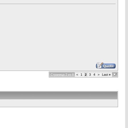
Страница 2 из 8
<
1
2
3
4
>
Last
»