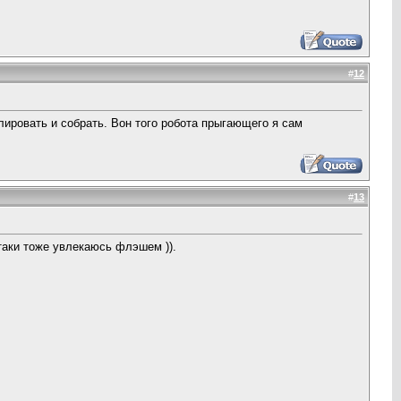
#
12
ировать и собрать. Вон того робота прыгающего я сам
#
13
 таки тоже увлекаюсь флэшем )).