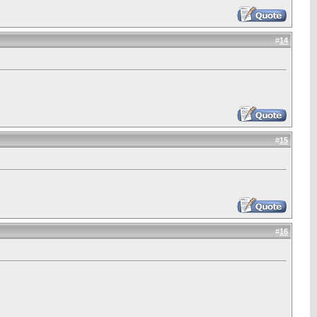
#
14
#
15
#
16