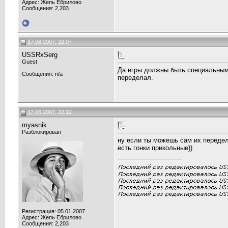
Адрес: Жепь Ебрилово
Сообщения: 2,203
17.06.2007, 22:07
USSRxSerg
Guest
Да игры должны быть специальными
Сообщения: n/a
переделал.
17.06.2007, 22:12
myasnik
Разблокирован
ну если ты можешь сам их переделы
есть гонки прикольные))
__________________
Регистрация: 05.01.2007
Адрес: Жепь Ебрилово
Сообщения: 2,203