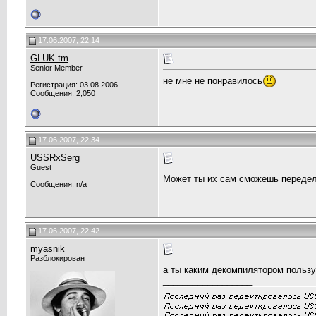
17.06.2007, 22:14
GLUK.tm
Senior Member
не мне не понравилось
Регистрация: 03.08.2006
Сообщения: 2,050
17.06.2007, 22:34
USSRxSerg
Guest
Может ты их сам сможешь передел
Сообщения: n/a
17.06.2007, 22:42
myasnik
Разблокирован
а ты каким декомпилятором пользуе
__________________