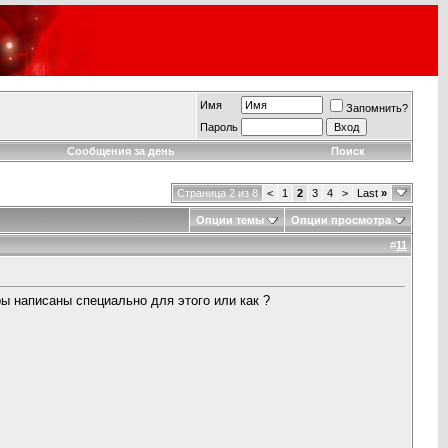
Имя
Запомнить?
Пароль
Сообщения за день
Поиск
Страница 2 из 8
<
1
2
3
4
>
Last
»
Опции темы
Опции просмотра
#
11
ры написаны специально для этого или как ?