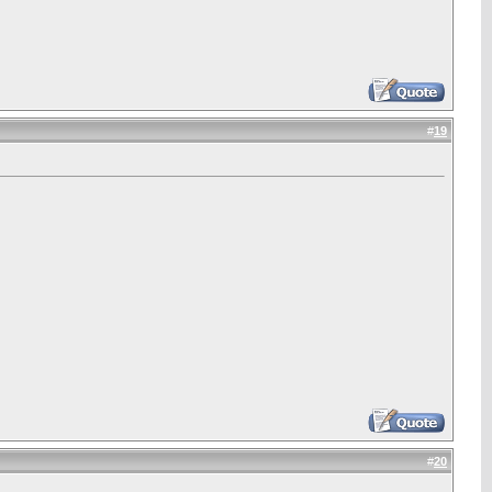
#
19
#
20