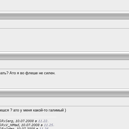
ать? Ато я во флеше не силен.
шся ? ато у меня какой-то галимый )