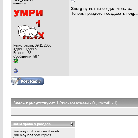
▪▪▪▪▪▪▫▫▫▫
2Serg
ну вот ты создал монстра
Теперь прийдется создавать подра
Регистрация: 09.11.2006
Адрес: Одесса
Возраст: 36
Сообщения: 587
Здесь присутствуют: 1
(пользователей - 0 , гостей - 1)
Ваши права в разделе
You
may not
post new threads
You
may not
post replies