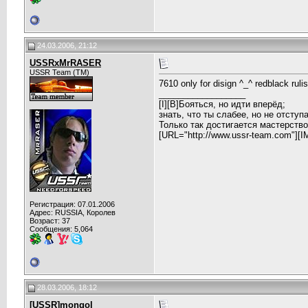
24.03.2006, 21:12
USSRxMrRASER
USSR Team (TM)
7610 only for disign ^_^ redblack ru
__________________
[I][B]Бояться, но идти вперёд;
знать, что ты слабее, но не отступа
Только так достигается мастерство.[
[URL="http://www.ussr-team.com"][I
Регистрация: 07.01.2006
Адрес: RUSSIA, Королев
Возраст: 37
Сообщения: 5,064
28.03.2006, 18:12
[USSR]mongol