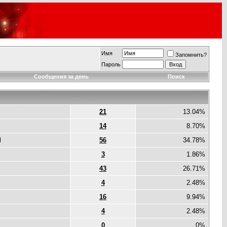
Имя
Запомнить?
Пароль
Сообщения за день
Поиск
21
13.04%
14
8.70%
56
34.78%
3
1.86%
43
26.71%
4
2.48%
16
9.94%
4
2.48%
0
0%