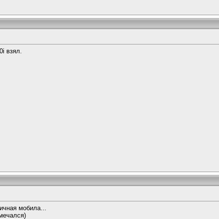
0i взял.
ичная мобила...
мечался)