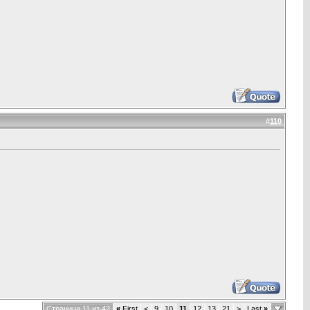
#
110
Страница 11 из 42
«
First
<
9
10
11
12
13
21
>
Last
»