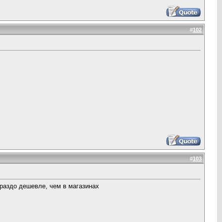
#
102
#
103
ораздо дешевле, чем в магазинах