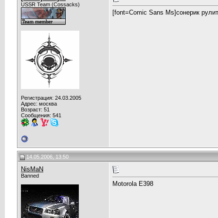
USSR Team (Cossacks)
[font=Comic Sans Ms]сонерик рулит
Регистрация: 24.03.2005
Адрес: москва
Возраст: 51
Сообщения: 541
14.05.2006, 13:50
NisMaN
Banned
Motorola E398