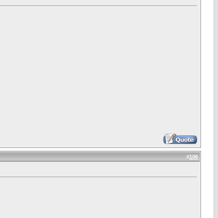
#
106