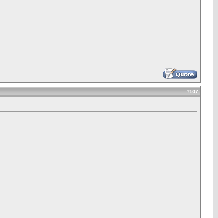
#
107