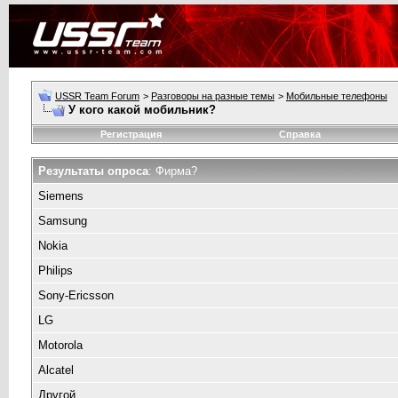
USSR Team Forum
>
Разговоры на разные темы
>
Мобильные телефоны
У кого какой мобильник?
Регистрация
Справка
Результаты опроса
: Фирма?
Siemens
Samsung
Nokia
Philips
Sony-Ericsson
LG
Motorola
Alcatel
Другой