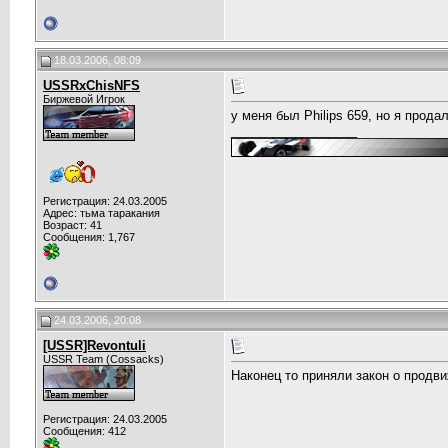
18.03.2006, 08:09
USSRxChisNFS
Биржевой Игрок
у меня был Philips 659, но я прода
__________________
Регистрация: 24.03.2005
Адрес: тьма таракания
Возраст: 41
Сообщения: 1,767
24.03.2006, 20:08
[USSR]Revontuli
USSR Team (Cossacks)
Наконец то приняли закон о продв
Регистрация: 24.03.2005
Сообщения: 412