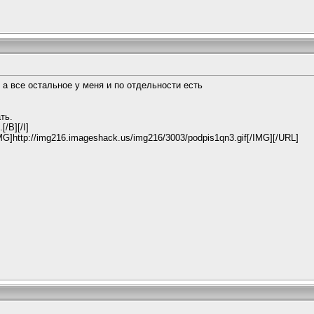
lis а все остальное у меня и по отдельности есть
ть.
/B][/I]
MG]http://img216.imageshack.us/img216/3003/podpis1qn3.gif[/IMG][/URL]