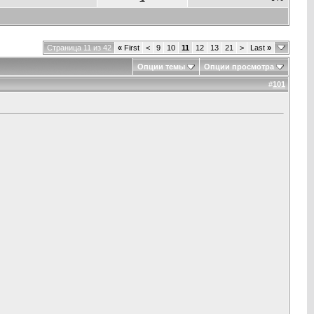
Страница 11 из 42
«
First
<
9
10
11
12
13
21
>
Last
»
Опции темы
Опции просмотра
#
101