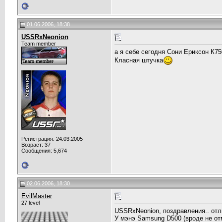
01.06.2006, 18:38
USSRxNeonion
Team member
а я себе сегодня Сони Ериксон К75
Класная штучка
Регистрация: 24.03.2005
Возраст: 37
Сообщения: 5,674
02.06.2006, 18:30
EvilMaster
27 level
USSRxNeonion, поздравления.. отл
У мэнэ Samsung D500 (вроде не от