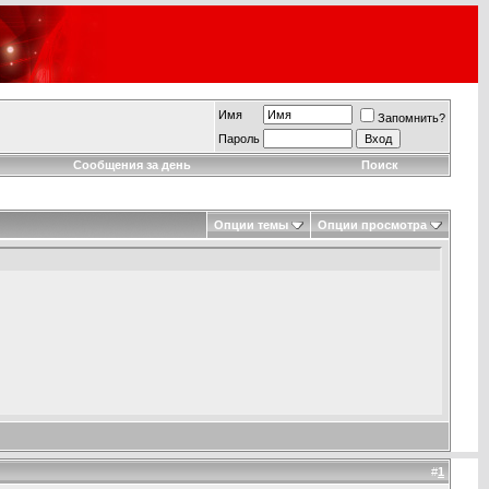
Имя
Запомнить?
Пароль
Сообщения за день
Поиск
Опции темы
Опции просмотра
#
1