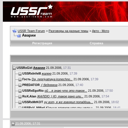
USSR Team Forum
>
Разговоры на разные темы
>
Авто - Мото
Аварии
Регистрация
Справка
USSRxGirl
Аварии
21.09.2006,
17:31
USSRxInfel8
жалею
21.09.2006,
17:39
Гость
Da, nepriyatnaya konechno...
21.09.2006,
17:39
PREDATOR
:( бедняжка
21.09.2006,
17:40
USSRxEgoRio
ой ...я знаю что это такое...
21.09.2006,
17:50
RoX.Alan
ЖАЛЕЮ :) Ю, такое рано или...
21.09.2006,
17:54
USSRxMrKOT
ну вот, я же говорил попадёшь...
21.09.2006,
18:02
USSRxV_NMad
Юльчик главное что ты цела и...
21.09.2006,
18:41
USSRxLeX
А теперь расслабся и...
21.09.2006,
18:49
USSRxEXHAUST
Ужас:shocking: Юль хорошо что...
21.09.2006,
19:
21.09.2006, 17:31
T34
Главное что с тобой всё...
21.09.2006,
19:58