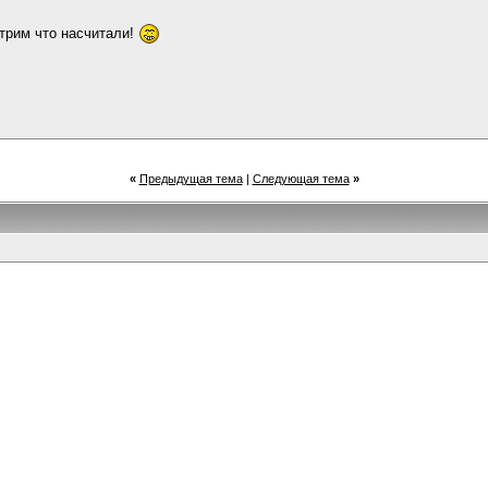
трим что насчитали!
06:35
«
Предыдущая тема
|
Следующая тема
»