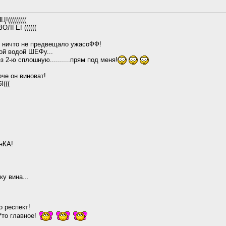
(((((((((
ОЛГЕ! ((((((
... и ничто не предвещало ужасоФФ!
ой водой ШЕФу...
з 2-ю сплошную..........прям под меня!
оче он виноват!
(((
06:30
нКА!
.09.2006,
18:24
у вина...
о респект!
*то главное!