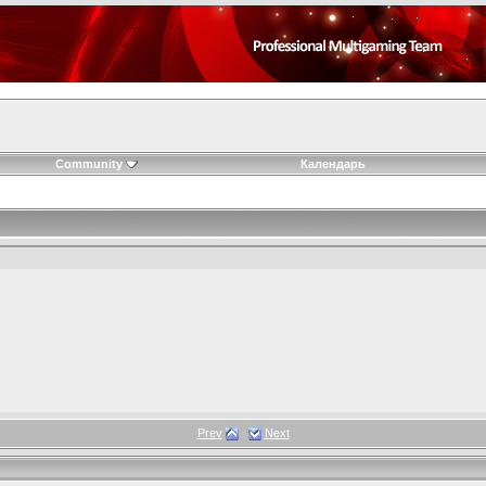
Community
Календарь
Prev
Next
27