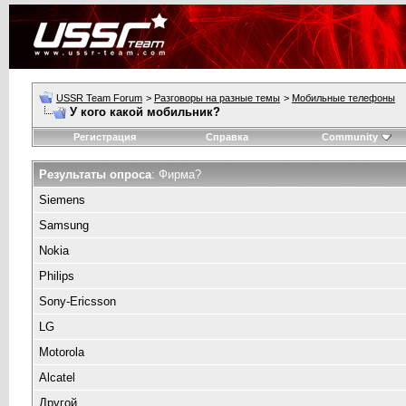
USSR Team Forum
>
Разговоры на разные темы
>
Мобильные телефоны
У кого какой мобильник?
Регистрация
Справка
Community
Результаты опроса
: Фирма?
Siemens
Samsung
Nokia
Philips
Sony-Ericsson
LG
Motorola
Alcatel
Другой