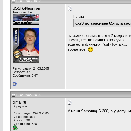
19.04.2005, 19:03
USSRxNeonion
Team member
Цитата:
сх70 по красивее 65-го. а к
ну если сравнивать эти 2 модели,
помощнее..не намного,но лучше.
еще есть функция Push-To-Talk...
вроде все.
Регистрация: 24.03.2005
Возраст: 37
Сообщения: 5,674
19.04.2005, 20:29
dima_ru
Вернулся
У меня Samsung S-300, а у девушки
Регистрация: 24.03.2005
Адрес: Москва
Возраст: 38
Сообщения: 520