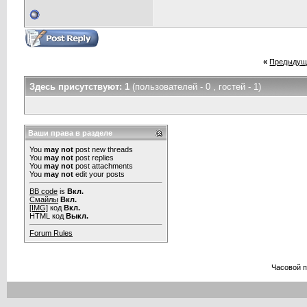
«
Предыдущ
Здесь присутствуют: 1
(пользователей - 0 , гостей - 1)
Ваши права в разделе
You
may not
post new threads
You
may not
post replies
You
may not
post attachments
You
may not
edit your posts
BB code
is
Вкл.
Смайлы
Вкл.
[IMG]
код
Вкл.
HTML код
Выкл.
Forum Rules
Часовой 