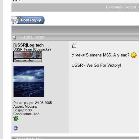
Голосовавшие:
161
.
18.04.2005, 20:03
[USSR]Logitech
USSR Team (Cossacks)
У меня Siemens M65. А у вас?
__________________
USSR - We Go For Victory!
Регистрация: 24.03.2005
Адрес: Москва
Возраст: 38
Сообщения: 482