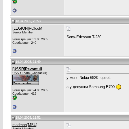
18.04.2005, 23:53
[LEGION]ROlcoM
Senior Member
Sony-Ericsson T-230
Регистрация: 31.03.2005
Сообщения: 240
19.04.2005, 11:49
[USSR]Revontuli
USSR Team (Cossacks)
у меня Nokia 6820 :upset:
а у девушки Samsung E700
Регистрация: 24.03.2005
Сообщения: 412
19.04.2005, 11:52
madman[MSU]
Senior Member