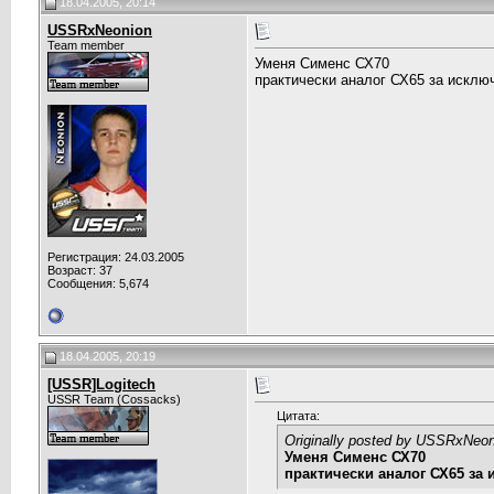
18.04.2005, 20:14
USSRxNeonion
Team member
Уменя Сименс СХ70
практически аналог СХ65 за исклю
Регистрация: 24.03.2005
Возраст: 37
Сообщения: 5,674
18.04.2005, 20:19
[USSR]Logitech
USSR Team (Cossacks)
Цитата:
Originally posted by USSRxNeon
Уменя Сименс СХ70
практически аналог СХ65 за