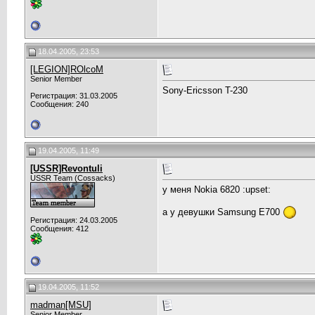
18.04.2005, 23:53
[LEGION]ROlcoM
Senior Member
Sony-Ericsson T-230
Регистрация: 31.03.2005
Сообщения: 240
19.04.2005, 11:49
[USSR]Revontuli
USSR Team (Cossacks)
у меня Nokia 6820 :upset:
а у девушки Samsung E700
Регистрация: 24.03.2005
Сообщения: 412
19.04.2005, 11:52
madman[MSU]
Senior Member