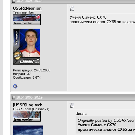
18.04.2005, 20:14
USSRxNeonion
Team member
Уменя Сименс СХ70
практически аналог СХ65 за исклю
Регистрация: 24.03.2005
Возраст: 37
Сообщения: 5,674
18.04.2005, 20:19
[USSR]Logitech
USSR Team (Cossacks)
Цитата:
Originally posted by USSRxNeon
Уменя Сименс СХ70
практически аналог СХ65 за