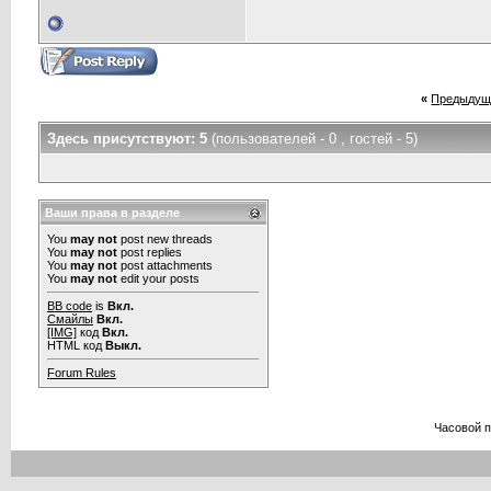
«
Предыдущ
Здесь присутствуют: 5
(пользователей - 0 , гостей - 5)
Ваши права в разделе
You
may not
post new threads
You
may not
post replies
You
may not
post attachments
You
may not
edit your posts
BB code
is
Вкл.
Смайлы
Вкл.
[IMG]
код
Вкл.
HTML код
Выкл.
Forum Rules
Часовой 