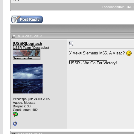
Голосовавшие:
161
.
18.04.2005, 20:03
[USSR]Logitech
USSR Team (Cossacks)
У меня Siemens M65. А у вас?
__________________
USSR - We Go For Victory!
Регистрация: 24.03.2005
Адрес: Москва
Возраст: 38
Сообщения: 482