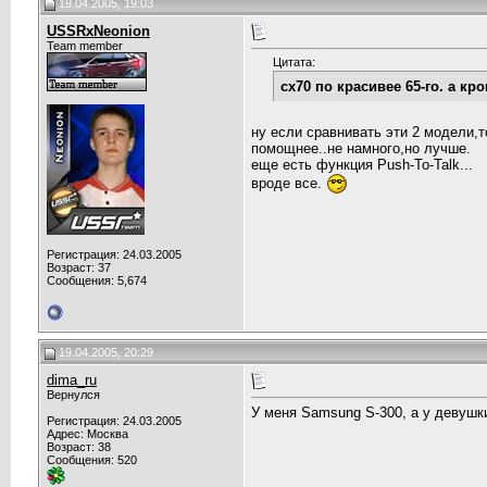
19.04.2005, 19:03
USSRxNeonion
Team member
Цитата:
сх70 по красивее 65-го. а к
ну если сравнивать эти 2 модели,
помощнее..не намного,но лучше.
еще есть функция Push-To-Talk...
вроде все.
Регистрация: 24.03.2005
Возраст: 37
Сообщения: 5,674
19.04.2005, 20:29
dima_ru
Вернулся
У меня Samsung S-300, а у девушки
Регистрация: 24.03.2005
Адрес: Москва
Возраст: 38
Сообщения: 520