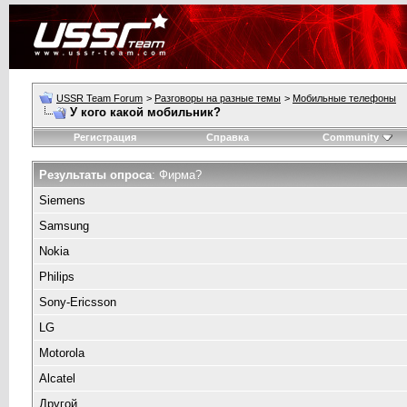
USSR Team Forum
>
Разговоры на разные темы
>
Мобильные телефоны
У кого какой мобильник?
Регистрация
Справка
Community
Результаты опроса
: Фирма?
Siemens
Samsung
Nokia
Philips
Sony-Ericsson
LG
Motorola
Alcatel
Другой