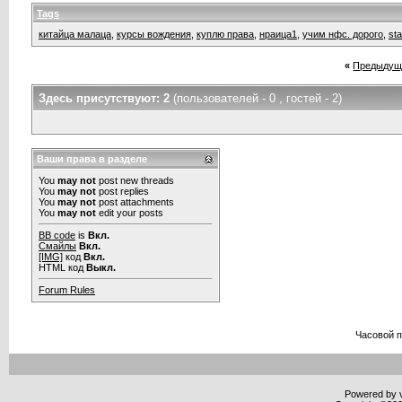
Tags
китайца малаца
,
курсы вождения
,
куплю права
,
нраица1
,
учим нфс. дорого
,
st
«
Предыдущ
Здесь присутствуют: 2
(пользователей - 0 , гостей - 2)
Ваши права в разделе
You
may not
post new threads
You
may not
post replies
You
may not
post attachments
You
may not
edit your posts
BB code
is
Вкл.
Смайлы
Вкл.
[IMG]
код
Вкл.
HTML код
Выкл.
Forum Rules
Часовой 
Powered by v