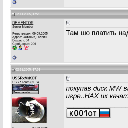
02.11.2005, 17:25
DEMENTOR
Senior Member
Там шо платить на
Регистрация: 09.09.2005
Адрес: Эстония,Таллинн
Возраст: 34
Сообщения: 206
02.11.2005, 17:31
USSRxMrKOT
USSR Team (NFS)
покупав диск MW в
игре..НАХ их кача
________________