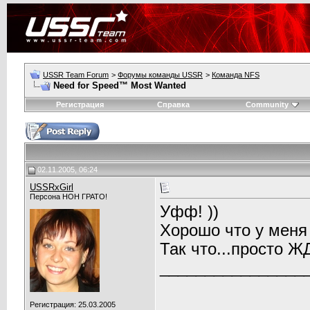
USSR Team Forum
>
Форумы команды USSR
>
Команда NFS
Need for Speed™ Most Wanted
Регистрация
Справка
Community
02.11.2005, 06:24
USSRxGirl
Персона НОН ГРАТО!
Уфф! ))
Хорошо что у меня е
Так что...просто ЖД
________________
Регистрация: 25.03.2005