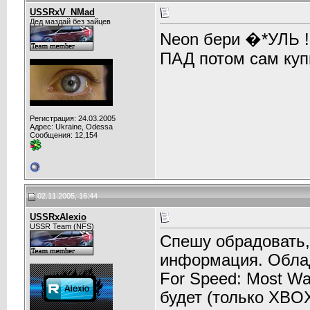
USSRxV_NMad
Дед маздай без зайцев
Neon бери �*УЛЬ !
ПАД потом сам купи
Регистрация: 24.03.2005
Адрес: Ukraine, Odessa
Сообщения: 12,154
02.11.2005, 16:44
USSRxAlexio
USSR Team (NFS)
Спешу обрадовать,
информация. Облад
For Speed: Most Wa
будет (только XBOX