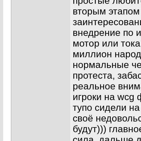
простые любите
вторым этапом
заинтересован
внедрение по и
мотор или тока
миллион народу
нормальные че
протеста, заба
реальное внима
игроки на wcg 
тупо сидели на
своё недовольс
будут))) главно
сила. дальше д