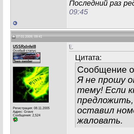
Последний раз ре
09:45
07.01.2009, 09:41
USSRxInfel8
Особый статус
Цитата:
Сообщение 
Я не прошу о
тему! Если 
предложить, 
оставил номе
Регистрация: 08.11.2005
Адрес: Grave
Сообщения: 2,524
жаловать.