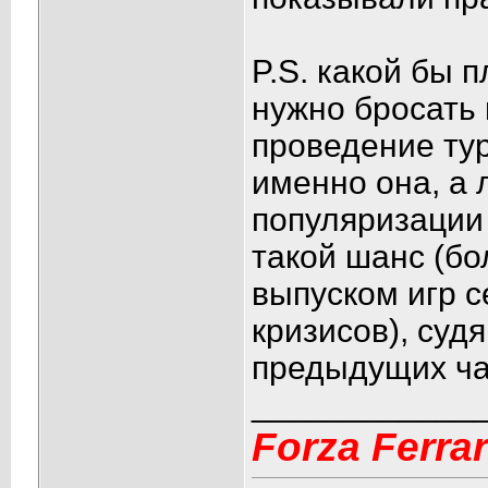
P.S. какой бы 
нужно бросать 
проведение ту
именно она, а 
популяризации 
такой шанс (б
выпуском игр с
кризисов), суд
предыдущих час
____________
Forza Ferrari