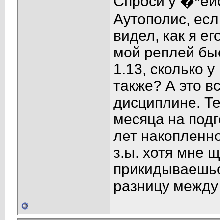
Спроси у �*ейс
Аутополис, есл
видел, как я ег
мой реплей быс
1.13, сколько 
также? А это в
дисциплине. Те
месяца на подго
лет накопленно
з.ы. хотя мне щ
прикидываешься
разницу между 