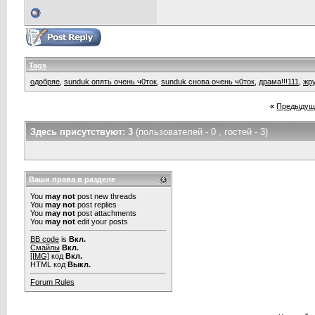
Tags
одобряе
,
sunduk опять очень ч0ток
,
sunduk снова очень ч0ток
,
драма!!!111
,
жр
«
Предыдущ
Здесь присутствуют: 3
(пользователей - 0 , гостей - 3)
Ваши права в разделе
You
may not
post new threads
You
may not
post replies
You
may not
post attachments
You
may not
edit your posts
BB code
is
Вкл.
Смайлы
Вкл.
[IMG]
код
Вкл.
HTML код
Выкл.
Forum Rules