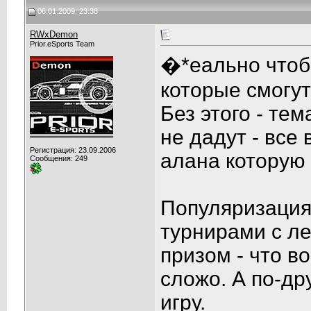
06.01.2009, 23:38
RWxDemon
Prior.eSports Team
�*еально чтоб
которые смогут
Без этого - те
не дадут - все
Регистрация: 23.09.2006
алана которую 
Сообщения: 249
Популяризация 
турнирами с ле
призом - что в
сложо. А по-др
игру.