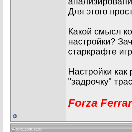
анализировани 
Для этого прос
Какой смысл к
настройки? За
старкрафте игр
Настройки как 
"задрочку" трас
____________
Forza Ferrari
06.01.2009, 23:36