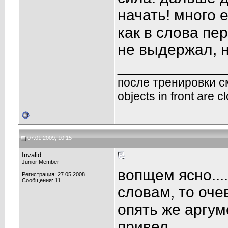
начать! много 
как в слова пер
не выдержал, н
____________
после тренировки с
objects in front are 
07.01.2009, 10:15
Invalid
Junior Member
вопщем ясно...
Регистрация: 27.05.2008
Сообщения: 11
словам, то оче
опять же аргум
привел.