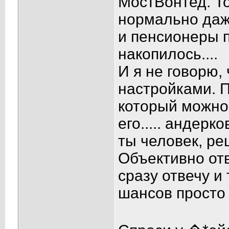
МостВонтед. То
нормально даже
и пенсионеры 
накопилось....
И я не говорю,
настройками. 
который можно н
его..... андерк
ты человек, р
Объективно отв
сразу отвечу и
шансов просто н