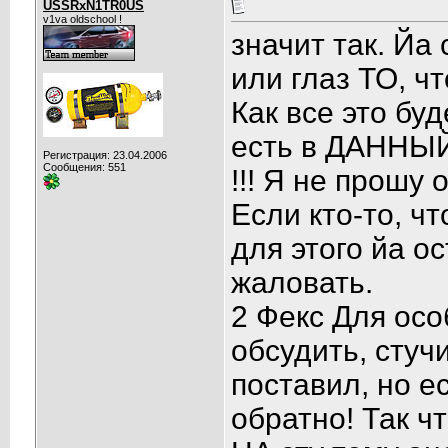
USSRxN1TR0US
v1va oldschool !
значит так. Йа
или глаз ТО, чт
Как все это буд
есть в ДАННЫЙ
Регистрация: 23.04.2006
Сообщения: 551
!!! Я не прошу 
Если кто-то, чт
для этого йа о
жаловать.
2 Фекс Для осо
обсудить, стучи
поставил, но е
обратно! Так ч