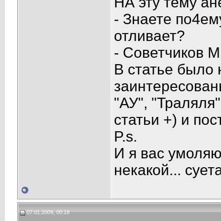
НА эту тему ан
- Знаете по4ем
отливает?
- Советчиков М
В статье было н
заинтересованы
"АУ", "Траляля"
статьи +) и пос
P.s.
И я вас умоляю
некакой... сует
07.01.2009, 00:18