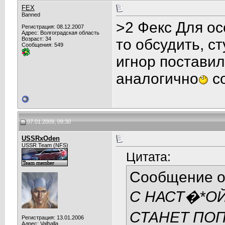
FEX
Banned
>2 Фекс Для ос
Регистрация: 08.12.2007
Адрес: Волгоградская область
Возраст: 34
то обсудить, ст
Сообщения: 549
игнор поставил
аналогично
со
07.01.2009, 09:30
USSRxOden
USSR Team (NFS)
Цитата:
Сообщение 
С НАСТ�*О
СТАНЕТ ПОП
Регистрация: 13.01.2006
Адрес: Valhalla