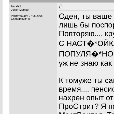
Invalid
Junior Member
Оден, ты ваще 
Регистрация: 27.05.2008
Сообщения: 11
лишь бы поспо
Повторяю.... к
С НАСТ�*ОЙК
ПОПУЛЯ�*НОЙ И
уж не знаю как 
К томуже ты са
время.... пенс
нахрен опыт от
ПроСтрит? Я п