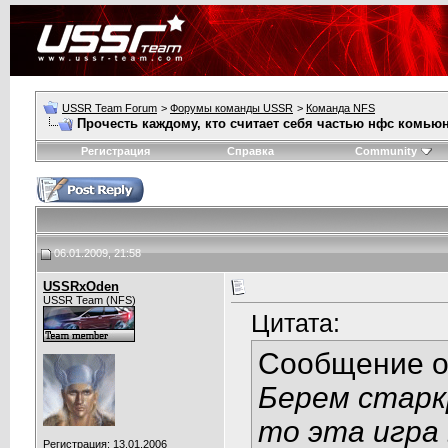
USSR Team Forum
>
Форумы команды USSR
>
Команда NFS
Прочесть каждому, кто считает себя частью нфс комьюн
Регистрация
Справка
Community
06.01.2009, 21:58
USSRxOden
USSR Team (NFS)
Цитата:
Сообщение 
Берем старк
то эта игра
Регистрация: 13.01.2006