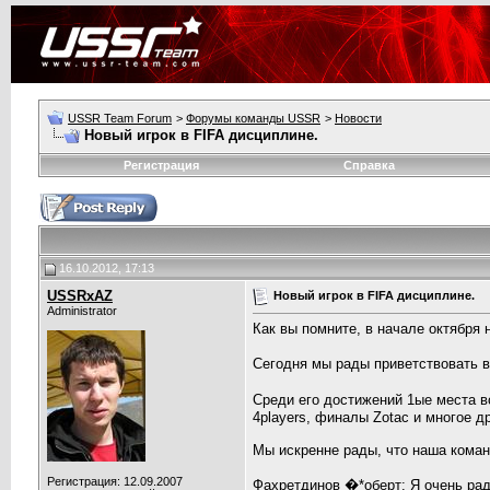
USSR Team Forum
>
Форумы команды USSR
>
Новости
Новый игрок в FIFA дисциплине.
Регистрация
Справка
16.10.2012, 17:13
USSRxAZ
Новый игрок в FIFA дисциплине.
Administrator
Как вы помните, в начале октября
Сегодня мы рады приветствовать в 
Среди его достижений 1ые места в
4players, финалы Zotac и многое д
Мы искренне рады, что наша коман
Регистрация: 12.09.2007
Фахретдинов �*оберт: Я очень рад