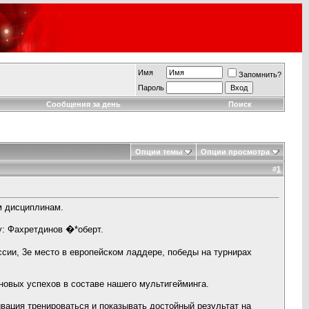
Имя
Запомнить?
Пароль
Сообщения за день
Поиск
Опции темы
Опции просмотра
#
1
м дисциплинам.
у: Фахретдинов �*оберт.
ссии, 3е место в европейском ладдере, победы на турнирах
новых успехов в составе нашего мультигейминга.
ивация тренироваться и показывать достойный результат на