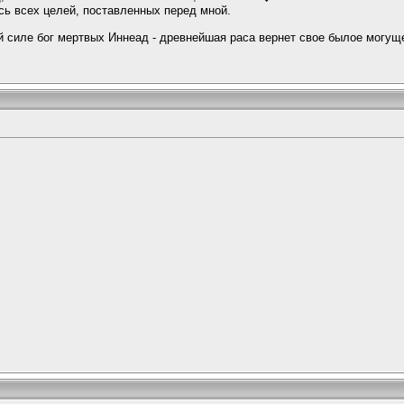
ь всех целей, поставленных перед мной.
й силе бог мертвых Иннеад - древнейшая раса вернет свое былое могуще