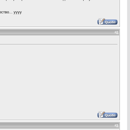
ство... yyyy
#
2
#
3