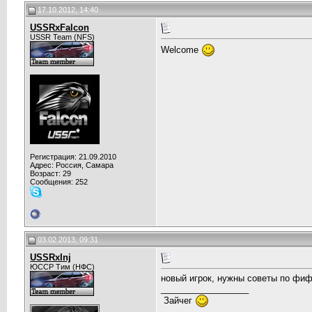
17.10.2012, 14:40
USSRxFalcon
USSR Team (NFS)
Welcome
Регистрация: 21.09.2010
Адрес: Россия, Самара
Возраст: 29
Сообщения: 252
03.02.2013, 09:31
USSRxInj
ЮССР Тим (НФС)
новый игрок, нужны советы по фиф
__________________
Зайчег