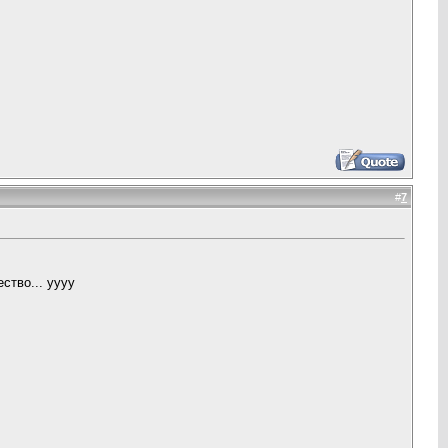
#
7
ство... yyyy