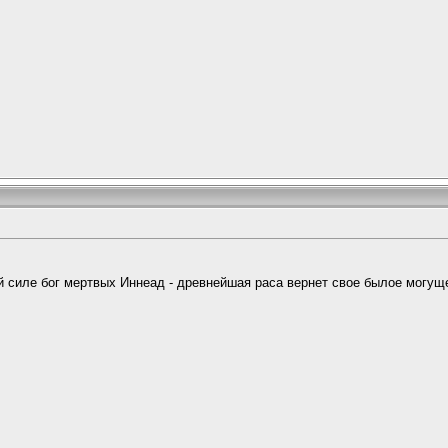
й силе бог мертвых Иннеад - древнейшая раса вернет свое былое могуще