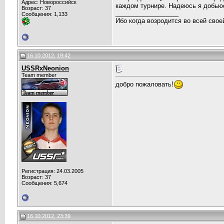
Адрес: Новороссийск
каждом турнире. Надеюсь я добьюс
Возраст: 37
__________________
Сообщения: 1,133
Ибо когда возродится во всей свое
16.10.2012, 19:42
USSRxNeonion
Team member
добро пожаловать!
Регистрация: 24.03.2005
Возраст: 37
Сообщения: 5,674
16.10.2012, 23:39