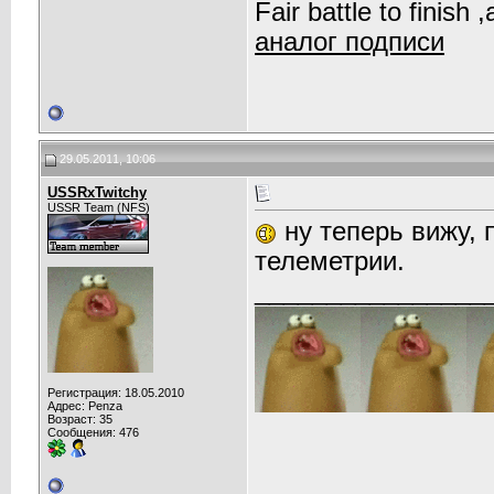
Fair battle to finish
аналог подписи
29.05.2011, 10:06
USSRxTwitchy
USSR Team (NFS)
ну теперь вижу, 
телеметрии.
________________
Регистрация: 18.05.2010
Адрес: Penza
Возраст: 35
Сообщения: 476