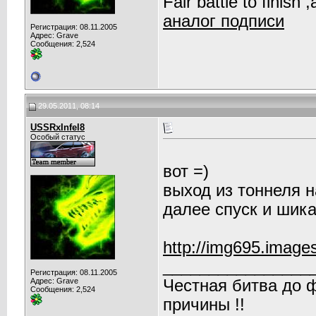
Fair battle to finish
аналог подписи
Регистрация: 08.11.2005
Адрес: Grave
Сообщения: 2,524
29.05.2011, 08:14
USSRxInfel8
Особый статус
вот =)
выход из тоннеля н
далее спуск и шик
http://img695.images
________________
Регистрация: 08.11.2005
Адрес: Grave
Честная битва до 
Сообщения: 2,524
причины !!