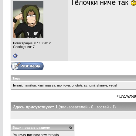
Тёлочки ниче так
Регистрация: 07.10.2012
Сообщения: 7
Tags
ferrari
,
hamilton
,
kimi
,
massa
,
montoya
,
onotole
,
schumi
,
shmele
,
vettel
«
Предыдущ
Здесь присутствуют: 1
(пользователей - 0 , гостей - 1)
Ваши права в разделе
You
may not
post new threads