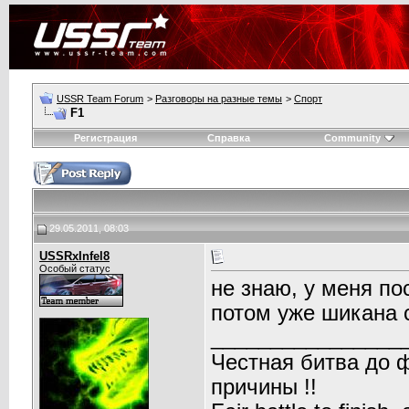
USSR Team Forum
>
Разговоры на разные темы
>
Спорт
F1
Регистрация
Справка
Community
29.05.2011, 08:03
USSRxInfel8
Особый статус
не знаю, у меня по
потом уже шикана 
________________
Честная битва до 
причины !!