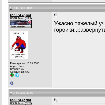
29.05.2011, 10:08
USSRxLegend
USSR Team (NFS)
Ужасно тяжелый уча
горбики..разверну
Регистрация: 18.09.2008
Адрес: Киев
Возраст: 35
Сообщения: 573
27.06.2011, 11:06
USSRxLegend
USSR Team (NFS)