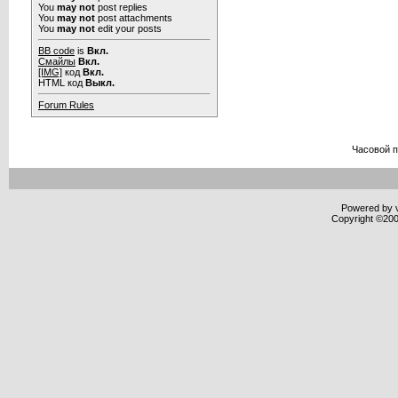
You
may not
post replies
You
may not
post attachments
You
may not
edit your posts
BB code
is
Вкл.
Смайлы
Вкл.
[IMG]
код
Вкл.
HTML код
Выкл.
Forum Rules
Часовой 
Powered by v
Copyright ©2000