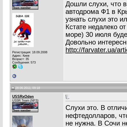
Дошли слухи, что 
автодрома Ф1 в Крым
узнать слухи это и
Кстате недалеко о
море) 30 июля буде
Довольно интересн
http://farvater.ua/art
Регистрация: 18.09.2008
Адрес: Киев
Возраст: 35
Сообщения: 573
28.06.2011, 09:18
USSRxOden
USSR Team (NFS)
Слухи это. В отлич
нефтедолларов, что
не нужна. В Сочи н