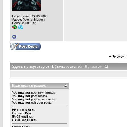
Регистрация: 24.03.2005
Адрес: Россия Мегион
Сообщения: 532
«
Предыдущ
Здесь присутствуют: 1
(пользователей - 0 , гостей - 1)
Ваши права в разделе
You
may not
post new threads
You
may not
post replies
You
may not
post attachments
You
may not
edit your posts
BB code
is
Вкл.
Смайлы
Вкл.
[IMG]
код
Вкл.
HTML код
Выкл.