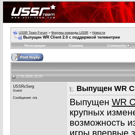
USSR Team Forum
>
Форумы команды USSR
>
Новости
Выпущен WR Client 2.0 с поддержкой телеметрии
Регистрация
Справка
Community
17.05.2009, 20:26
USSRxSerg
Выпущен WR Cli
Guest
Сообщения: n/a
Выпущен
WR Cl
крупных измен
возможность и
игры впервые 