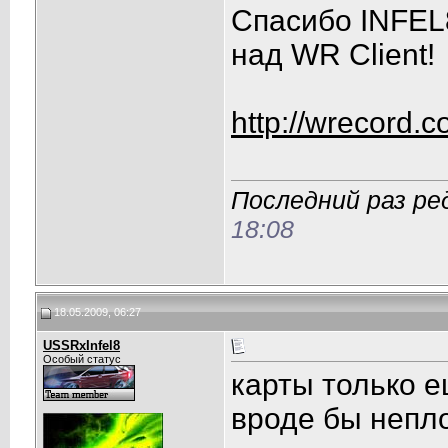
Спасибо INFEL
над WR Client!
http://wrecord.
Последний раз ре
18:08
18.05.2009, 06:27
USSRxInfel8
Особый статус
карты только е
вроде бы непло