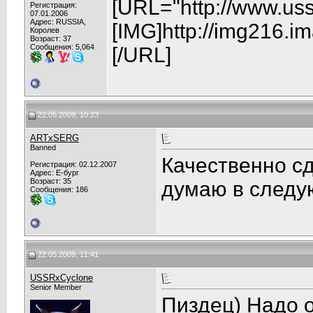
[URL="http://www.us
Регистрация:
07.01.2006
Адрес: RUSSIA,
[IMG]http://img216.i
Королев
Возраст: 37
Сообщения: 5,064
[/URL]
22.05.2009, 10:23
ARTxSERG
Banned
Качественно сд
Регистрация: 02.12.2007
Адрес: Е-бург
Возраст: 35
думаю в следу
Сообщения: 186
22.05.2009, 11:41
USSRxCyclone
Senior Member
Пиздец) Надо о