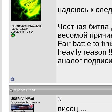
надеюсь к след
____________
Честная битва 
Регистрация: 08.11.2005
Адрес: Grave
Сообщения: 2,524
весомой причин
Fair battle to fi
heavily reason !
аналог подпис
21.05.2009, 18:52
USSRxV_NMad
Дед маздай без зайцев
писец ...