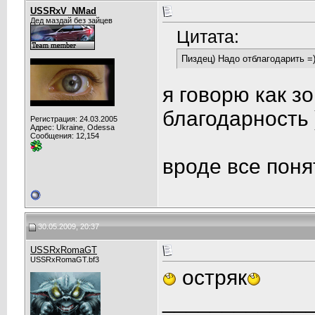
USSRxV_NMad
Дед маздай без зайцев
Цитата:
Пиздец) Надо отблагодарить =
я говорю как з
благодарность 
Регистрация: 24.03.2005
Адрес: Ukraine, Odessa
Сообщения: 12,154
вроде все пон
30.05.2009, 20:37
USSRxRomaGT
USSRxRomaGT.bf3
остряк
____________