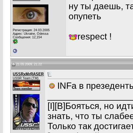
ну ты даешь, 
опупеть
Регистрация: 24.03.2005
respect !
Адрес: Ukraine, Odessa
Сообщения: 12,154
21.05.2009, 21:22
USSRxMrRASER
USSR Team (TM)
INFa в презедент
________________
[I][B]Бояться, но ид
знать, что ты слабее
Только так достигает