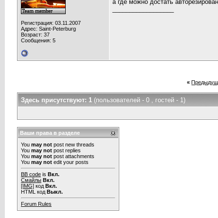
а где можно достать авторезирова
__________________
Регистрация: 03.11.2007
Адрес: Saint-Peterburg
Возраст: 37
Сообщения: 5
«
Предыдущ
Здесь присутствуют: 1
(пользователей - 0 , гостей - 1)
Ваши права в разделе
You
may not
post new threads
You
may not
post replies
You
may not
post attachments
You
may not
edit your posts
BB code
is
Вкл.
Смайлы
Вкл.
[IMG]
код
Вкл.
HTML код
Выкл.
Forum Rules