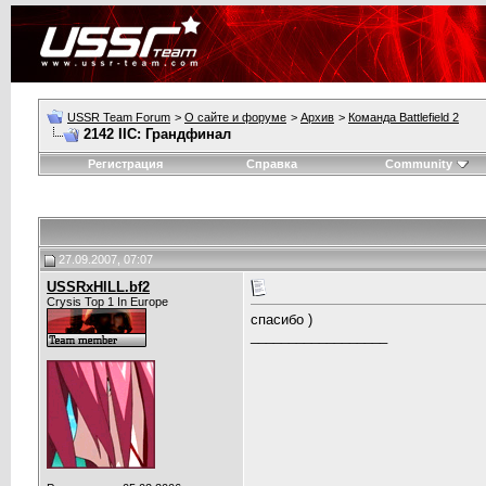
USSR Team Forum
>
О сайте и форуме
>
Архив
>
Команда Battlefield 2
2142 IIC: Грандфинал
Регистрация
Справка
Community
27.09.2007, 07:07
USSRxHlLL.bf2
Crysis Top 1 In Europe
спасибо )
__________________