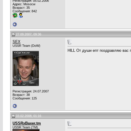
Регистрация: 05.02.2006
Адрес: Mosocw
Возраст: 35
Сообщения: 842
27.09.2007, 09:36
SEX
USSR Team (DoW)
HlLL От души епт поздравляю вас п
Регистрация: 24.07.2007
Возраст: 38
Сообщения: 125
03.02.2008, 01:16
USSRxBaxer.tm
USSR Team (TM)