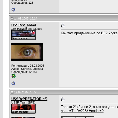
Сообщения: 125
14.09.2007, 13:14
USSRxV_NMad
Дед маздай без зайцев
Как там продвижение по BF2 ? уже 
Регистрация: 24.03.2005
Адрес: Ukraine, Odessa
Сообщения: 12,154
14.09.2007, 16:58
USSRxPREDATOR.bf2
USSR Team (BF2)
Только 2142 а не 2, а так вот для 
name=T...D=228&Header=0
__________________