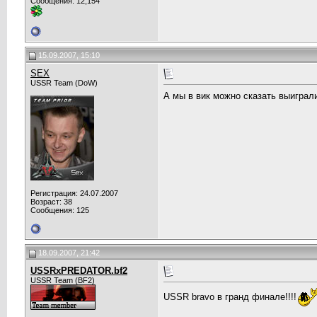
Сообщения: 12,154
15.09.2007, 15:10
SEX
USSR Team (DoW)
А мы в вик можно сказать выигра
Регистрация: 24.07.2007
Возраст: 38
Сообщения: 125
18.09.2007, 21:42
USSRxPREDATOR.bf2
USSR Team (BF2)
USSR bravo в гранд финале!!!!
__________________