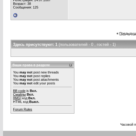
Регистрация: 24.07.2007
Возраст: 38
Сообщения: 125
«
Предыдущ
Здесь присутствуют: 1
(пользователей - 0 , гостей - 1)
Ваши права в разделе
You
may not
post new threads
You
may not
post replies
You
may not
post attachments
You
may not
edit your posts
BB code
is
Вкл.
Смайлы
Вкл.
[IMG]
код
Вкл.
HTML код
Выкл.
Forum Rules
Часовой 