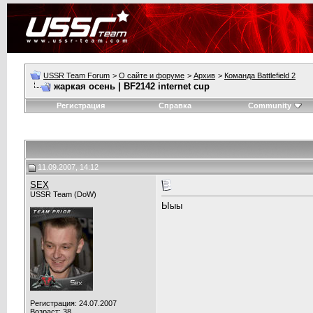
USSR Team Forum
>
О сайте и форуме
>
Архив
>
Команда Battlefield 2
жаркая осень | BF2142 internet cup
Регистрация
Справка
Community
11.09.2007, 14:12
SEX
USSR Team (DoW)
Ыыы
Регистрация: 24.07.2007
Возраст: 38