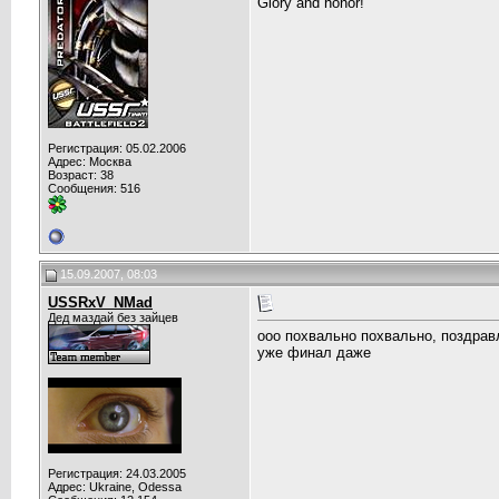
Glory and honor!
Регистрация: 05.02.2006
Адрес: Москва
Возраст: 38
Сообщения: 516
15.09.2007, 08:03
USSRxV_NMad
Дед маздай без зайцев
ооо похвально похвально, поздра
уже финал даже
Регистрация: 24.03.2005
Адрес: Ukraine, Odessa