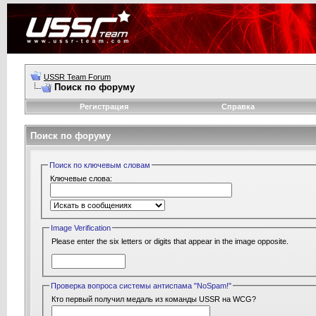
USSR Team Forum
Поиск по форуму
Регистрация
Справка
Поиск по форуму
Поиск по ключевым словам
Ключевые слова:
Image Verification
Please enter the six letters or digits that appear in the image opposite.
Проверка вопроса системы антиспама "NoSpam!"
Кто первый получил медаль из команды USSR на WCG?