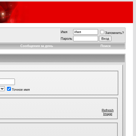
Имя
Запомнить?
Пароль
Сообщения за день
Поиск
Точное имя
Refresh
Image