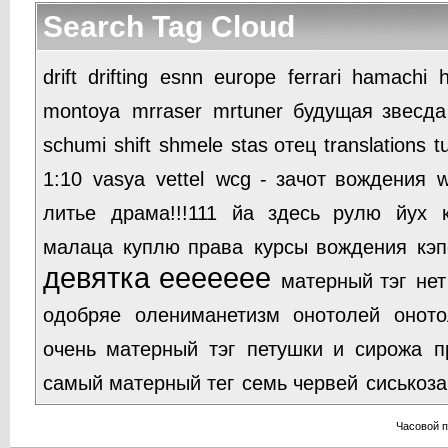
Search Tag Cloud
drift
drifting
esnn
europe
ferrari
hamachi
h
montoya
mrraser
mrtuner будущая звесда
schumi
shift
shmele
stas отец
translations
t
1:10
vasya
vettel
wcg - зачот вождения
w
литье
драма!!!111
йа здесь рулю
йух
малаца
куплю права
курсы вождения
кэ
девятка еееееее
матерный тэг
нет
одобряе
олениманетизм
онотолей
оното
очень матерный тэг
петушки и сирожа
п
самый матерный тег
семь червей
сиськоза
Часовой 