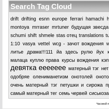
Search Tag Cloud
drift
drifting
esnn
europe
ferrari
hamachi
h
montoya
mrraser
mrtuner будущая звесда
schumi
shift
shmele
stas отец
translations
t
1:10
vasya
vettel
wcg - зачот вождения
w
литье
драма!!!111
йа здесь рулю
йух
малаца
куплю права
курсы вождения
кэ
девятка еееееее
матерный тэг
нет
одобряе
олениманетизм
онотолей
оното
очень матерный тэг
петушки и сирожа
п
самый матерный тег
семь червей
сиськоза
Часовой 