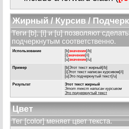
Жирный / Курсив / Подчер
Теги [b], [i] и [u] позволяют сдел
подчеркнутым соответственно.
Использование
[b]
значение
[/b]
[i]
значение
[/i]
[u]
значение
[/u]
Пример
[b]Этот текст жирный[/b]
[i]Этот текст написан курсивом[/i]
[u]Это подчеркнутый текст[/u]
Результат
Этот текст жирный
Этот текст написан курсивом
Это подчеркнутый текст
Цвет
Тег [color] меняет цвет текста.