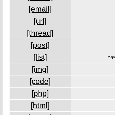
[email]
[url]
[thread]
[post]
[list]
Марк
[img]
[code]
[php]
[html]