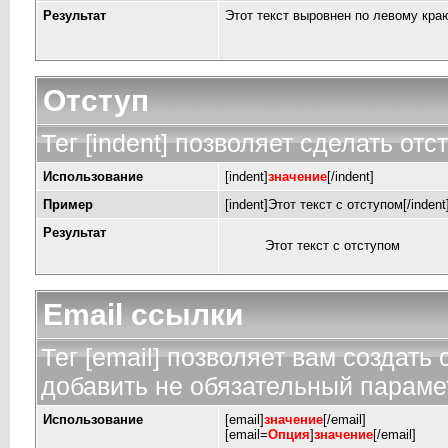
Результат
Этот текст выровнен по левому кра
Отступ
Тег [indent] позволяет сделать отст
Использование
[indent]
значение
[/indent]
Пример
[indent]Этот текст с отступом[/indent
Результат
Этот текст с отступом
Email ссылки
Тег [email] позволяет вам создать
добавить не обязательный парамет
Использование
[email]
значение
[/email]
[email=
Опция
]
значение
[/email]