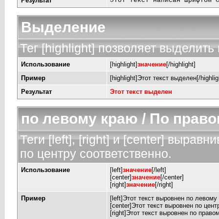
Результат
Этот текст написан шрифтом 
Выделение
Тег [highlight] позволяет выделить 
Использование
[highlight]
значение
[/highlight]
Пример
[highlight]Этот текст выделен[/highlig
Результат
Этот текст выделен
по левому краю / По право
Теги [left], [right] и [center] выр
по центру соответственно.
Использование
[left]
значение
[/left]
[center]
значение
[/center]
[right]
значение
[/right]
Пример
[left]Этот текст выровнен по левому к
[center]Этот текст выровнен по центр
[right]Этот текст выровнен по правом