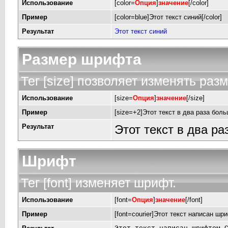
Использование
[color=
Опция
]
значение
[/color]
Пример
[color=blue]Этот текст синий[/color]
Результат
Этот текст синий
Размер шрифта
Тег [size] позволяет изменять раз
Использование
[size=
Опция
]
значение
[/size]
Пример
[size=+2]Этот текст в два раза боль
Результат
Этот текст в два р
Шрифт
Тег [font] изменяет шрифт.
Использование
[font=
Опция
]
значение
[/font]
Пример
[font=courier]Этот текст написан шри