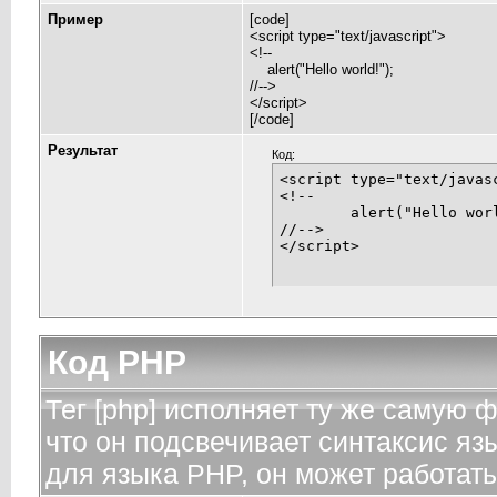
Пример
[code]
<script type="text/javascript">
<!--
alert("Hello world!");
//-->
</script>
[/code]
Результат
Код:
<script type="text/javasc
<!--

	alert("Hello world!");

//-->

</script>
Код PHP
Тег [php] исполняет ту же самую фу
что он подсвечивает синтаксис яз
для языка PHP, он может работать