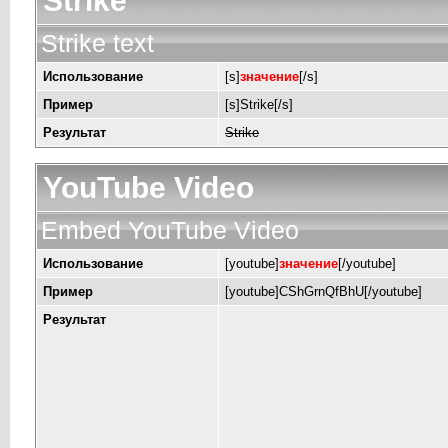
Strike
Strike text
Использование
[s]
значение
[/s]
Пример
[s]Strike[/s]
Результат
Strike
YouTube Video
Embed YouTube Video
Использование
[youtube]
значение
[/youtube]
Пример
[youtube]CShGrnQfBhU[/youtube]
Результат