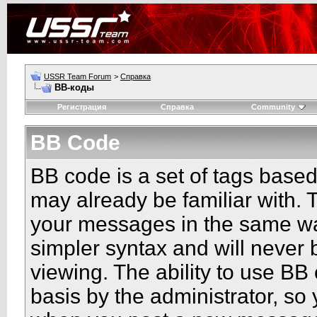
USSR Team Forum
>
Справка
BB-коды
Регистрация
Справка
Community
BB Code
BB code is a set of tags base
may already be familiar with. 
your messages in the same w
simpler syntax and will never 
viewing. The ability to use BB
basis by the administrator, so