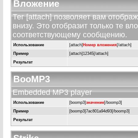
Вложение
Тег [attach] позволяет вам отобр
внизу. Это отобразит только те в
соответствующему сообщению.
Использование
[attach]
Номер вложения
[/attach]
Пример
[attach]12345[/attach]
Результат
BooMP3
Embedded MP3 player
Использование
[boomp3]
значение
[/boomp3]
Пример
[boomp3]7ac801a94d93[/boomp3]
Результат