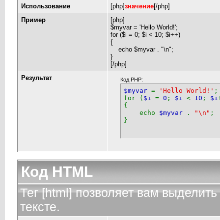
Использование
[php]
значение
[/php]
Пример
[php]
$myvar = 'Hello World!';
for ($
i = 0; $i < 10; $i++)
{
echo $myvar . "\n";
}
[/php]
Результат
Код PHP:
$myvar
=
'Hello World!'
;
for (
$i
=
0
;
$i
<
10
;
$i
{
echo
$myvar
.
"\n"
;
}
Код HTML
Тег [html] позволяет вам выдели
тексте.