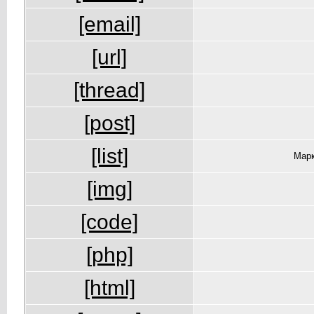
[email]
[url]
[thread]
[post]
[list]
Марк
[img]
[code]
[php]
[html]