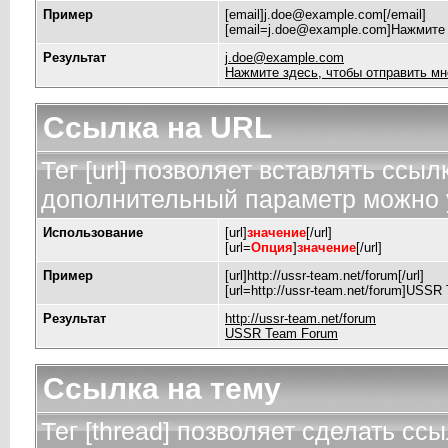
Пример
[email]
j.doe@example.com
[/email]
[
email=j.doe@example.com
]Нажмите 
Результат
j.doe@example.com
Нажмите здесь, чтобы отправить мн
Ссылка на URL
Тег [url] позволяет вставлять ссы
дополнительный параметр можно у
Использование
[url]
значение
[/url]
[url=
Опция
]
значение
[/url]
Пример
[url]http://ussr-team.net/forum[/url]
[url=http://ussr-team.net/forum]USSR
Результат
http://ussr-team.net/forum
USSR Team Forum
Ссылка на тему
Тег [thread] позволяет сделать ссы