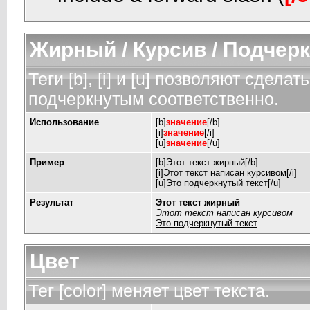
Жирный / Курсив / Подчер
Теги [b], [i] и [u] позволяют сдел
подчеркнутым соответственно.
Использование
[b]
значение
[/b]
[i]
значение
[/i]
[u]
значение
[/u]
Пример
[b]Этот текст жирный[/b]
[i]Этот текст написан курсивом[/i]
[u]Это подчеркнутый текст[/u]
Результат
Этот текст жирный
Этот текст написан курсивом
Это подчеркнутый текст
Цвет
Тег [color] меняет цвет текста.