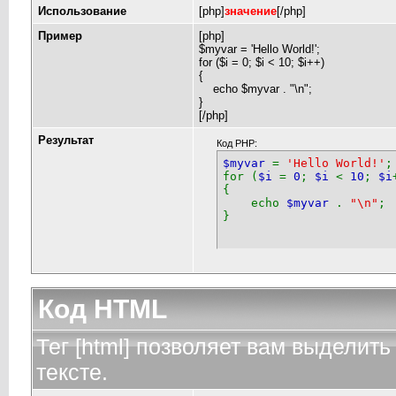
Использование
[php]
значение
[/php]
Пример
[php]
$myvar = 'Hello World!';
for ($
i = 0; $i < 10; $i++)
{
echo $myvar . "\n";
}
[/php]
Результат
Код PHP:
$myvar
=
'Hello World!'
;
for (
$i
=
0
;
$i
<
10
;
$i
{
echo
$myvar
.
"\n"
;
}
Код HTML
Тег [html] позволяет вам выдели
тексте.