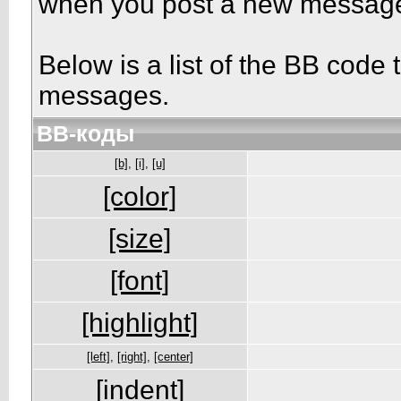
when you post a new messag
Below is a list of the BB code
messages.
BB-коды
[b]
,
[i]
,
[u]
[color]
[size]
[font]
[highlight]
[left]
,
[right]
,
[center]
[indent]