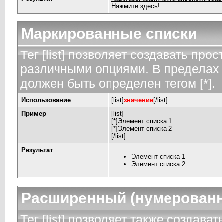
Нажмите здесь!
Маркированные списки
Тег [list] позволяет создавать пр
различными опциями. В пределах 
должен быть определен тегом [*].
Использование
[list]
значение
[/list]
Пример
[list]
[*]Элемент списка 1
[*]Элемент списка 2
[/list]
Результат
Элемент списка 1
Элемент списка 2
Расширенный (нумерованн
Тег [list] позволяет также создав