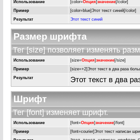
Использование
[color=
Опция
]
значение
[/color]
Пример
[color=blue]Этот текст синий[/color]
Результат
Этот текст синий
Размер шрифта
Тег [size] позволяет изменять раз
Использование
[size=
Опция
]
значение
[/size]
Пример
[size=+2]Этот текст в два раза боль
Результат
Этот текст в два р
Шрифт
Тег [font] изменяет шрифт.
Использование
[font=
Опция
]
значение
[/font]
Пример
[font=courier]Этот текст написан шри