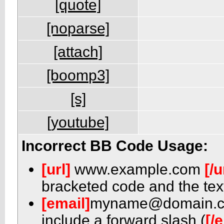
[quote]
[noparse]
[attach]
[boomp3]
[s]
[youtube]
Incorrect BB Code Usage:
[url]
www.example.com
[/u
bracketed code and the text
[email]
myname@domain.
include a forward slash (
[/