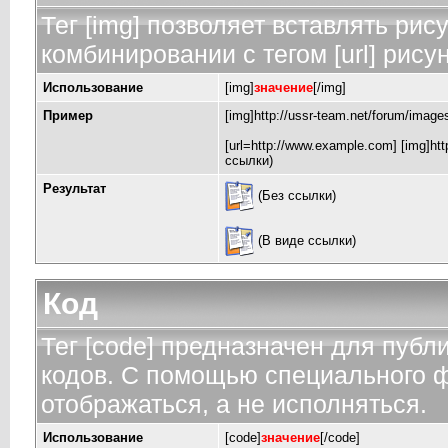
Тег [img] позволяет вставлять ри
комбинировании с тегом [url] рису
Использование
[img]
значение
[/img]
Пример
[img]http://ussr-team.net/forum/image
[url=http://www.example.com] [img]http
ссылки)
Результат
(Без ссылки)
(В виде ссылки)
Код
Тег [code] предназначен для пуб
кодов. С помощью специального ф
отображаться, а не исполняться.
Использование
[code]
значение
[/code]