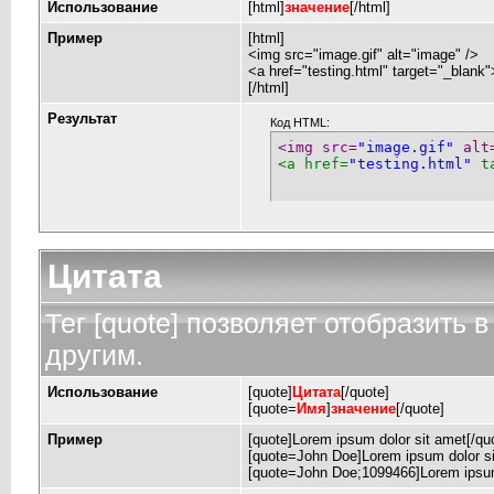
Использование
[html]
значение
[/html]
Пример
[html]
<img src="image.gif" alt="image" />
<a href="testing.html" target="_blank
[/html]
Результат
Код HTML:
<img src=
"image.gif"
 alt
<a href=
"testing.html"
 t
Цитата
Тег [quote] позволяет отобразить в
другим.
Использование
[quote]
Цитата
[/quote]
[quote=
Имя
]
значение
[/quote]
Пример
[quote]Lorem ipsum dolor sit amet[/qu
[quote=John Doe]Lorem ipsum dolor si
[quote=John Doe;1099466]Lorem ipsum 