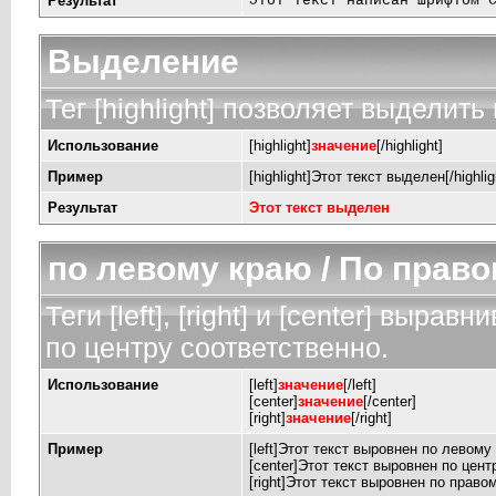
Результат
Этот текст написан шрифтом 
Выделение
Тег [highlight] позволяет выделить 
Использование
[highlight]
значение
[/highlight]
Пример
[highlight]Этот текст выделен[/highlig
Результат
Этот текст выделен
по левому краю / По право
Теги [left], [right] и [center] выр
по центру соответственно.
Использование
[left]
значение
[/left]
[center]
значение
[/center]
[right]
значение
[/right]
Пример
[left]Этот текст выровнен по левому к
[center]Этот текст выровнен по центр
[right]Этот текст выровнен по правом