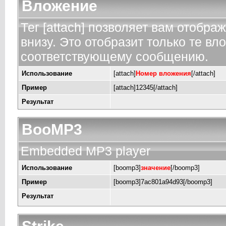
Вложение
Тег [attach] позволяет вам отобр
внизу. Это отобразит только те в
соответствующему сообщению.
Использование
[attach]
Номер вложения
[/attach]
Пример
[attach]12345[/attach]
Результат
BooMP3
Embedded MP3 player
Использование
[boomp3]
значение
[/boomp3]
Пример
[boomp3]7ac801a94d93[/boomp3]
Результат