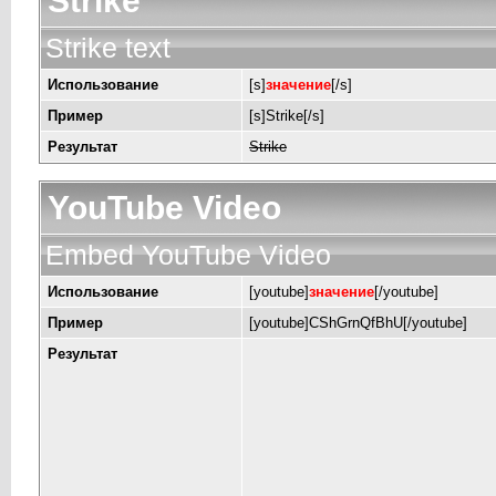
Strike
Strike text
Использование
[s]
значение
[/s]
Пример
[s]Strike[/s]
Результат
Strike
YouTube Video
Embed YouTube Video
Использование
[youtube]
значение
[/youtube]
Пример
[youtube]CShGrnQfBhU[/youtube]
Результат