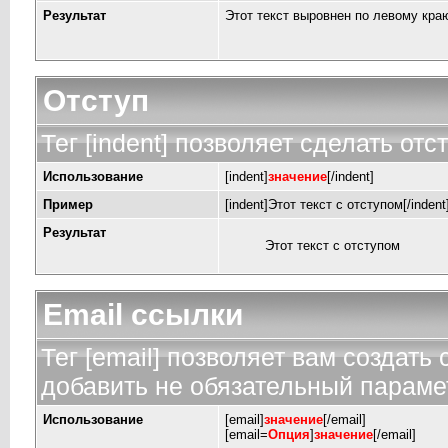
Результат
Этот текст выровнен по левому кра
Отступ
Тег [indent] позволяет сделать отст
Использование
[indent]
значение
[/indent]
Пример
[indent]Этот текст с отступом[/indent
Результат
Этот текст с отступом
Email ссылки
Тег [email] позволяет вам создать
добавить не обязательный парамет
Использование
[email]
значение
[/email]
[email=
Опция
]
значение
[/email]