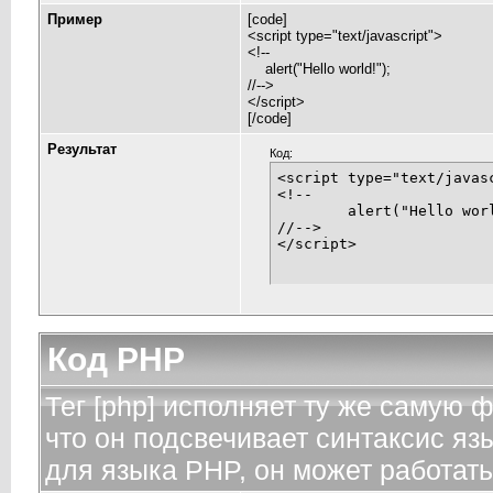
Пример
[code]
<script type="text/javascript">
<!--
alert("Hello world!");
//-->
</script>
[/code]
Результат
Код:
<script type="text/javasc
<!--

	alert("Hello world!");

//-->

</script>
Код PHP
Тег [php] исполняет ту же самую фу
что он подсвечивает синтаксис яз
для языка PHP, он может работать