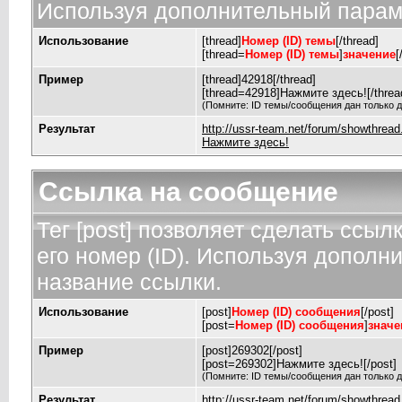
Используя дополнительный параме
Использование
[thread]
Номер (ID) темы
[/thread]
[thread=
Номер (ID) темы
]
значение
[
Пример
[thread]42918[/thread]
[thread=42918]Нажмите здесь![/threa
(Помните: ID темы/сообщения дан только д
Результат
http://ussr-team.net/forum/showthrea
Нажмите здесь!
Ссылка на сообщение
Тег [post] позволяет сделать ссы
его номер (ID). Используя дополн
название ссылки.
Использование
[post]
Номер (ID) сообщения
[/post]
[post=
Номер (ID) сообщения
]
значе
Пример
[post]269302[/post]
[post=269302]Нажмите здесь![/post]
(Помните: ID темы/сообщения дан только д
Результат
http://ussr-team.net/forum/showthre