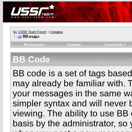
USSR Team Forum
>
Справка
BB-коды
Регистрация
Справка
Community
BB Code
BB code is a set of tags base
may already be familiar with. 
your messages in the same w
simpler syntax and will never 
viewing. The ability to use BB
basis by the administrator, so