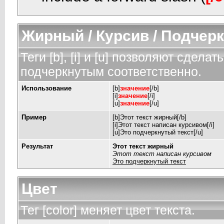
Жирный / Курсив / Подчер
Теги [b], [i] и [u] позволяют сдел
подчеркнутым соответственно.
Использование
[b]
значение
[/b]
[i]
значение
[/i]
[u]
значение
[/u]
Пример
[b]Этот текст жирный[/b]
[i]Этот текст написан курсивом[/i]
[u]Это подчеркнутый текст[/u]
Результат
Этот текст жирный
Этот текст написан курсивом
Это подчеркнутый текст
Цвет
Тег [color] меняет цвет текста.