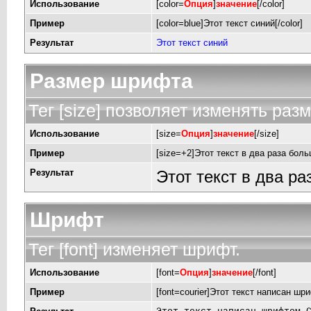
Использование
[color=
Опция
]
значение
[/color]
Пример
[color=blue]Этот текст синий[/color]
Результат
Этот текст синий
Размер шрифта
Тег [size] позволяет изменять раз
Использование
[size=
Опция
]
значение
[/size]
Пример
[size=+2]Этот текст в два раза боль
Результат
Этот текст в два р
Шрифт
Тег [font] изменяет шрифт.
Использование
[font=
Опция
]
значение
[/font]
Пример
[font=courier]Этот текст написан шри