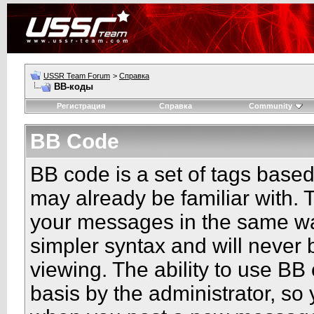
USSR Team Forum
>
Справка
BB-коды
Регистрация
Справка
Community
BB Code
BB code is a set of tags base
may already be familiar with. 
your messages in the same w
simpler syntax and will never 
viewing. The ability to use BB
basis by the administrator, so