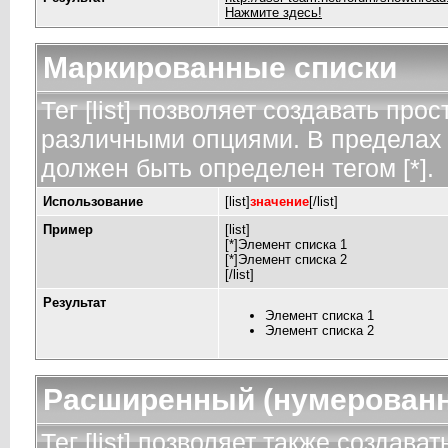
Нажмите здесь!
Маркированные списки
Тег [list] позволяет создавать пр
различными опциями. В пределах 
должен быть определен тегом [*].
Использование
[list]
значение
[/list]
Пример
[list]
[*]Элемент списка 1
[*]Элемент списка 2
[/list]
Результат
Элемент списка 1
Элемент списка 2
Расширенный (нумерованн
Тег [list] позволяет также создав