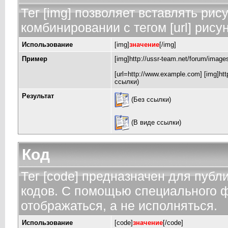
Тег [img] позволяет вставлять ри
комбинировании с тегом [url] рису
Использование
[img]
значение
[/img]
Пример
[img]http://ussr-team.net/forum/image
[url=http://www.example.com] [img]http
ссылки)
Результат
(Без ссылки)
(В виде ссылки)
Код
Тег [code] предназначен для пуб
кодов. С помощью специального ф
отображаться, а не исполняться.
Использование
[code]
значение
[/code]