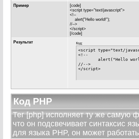
Пример
[code]
<script type="text/javascript">
<!--
alert("Hello world!");
//-->
</script>
[/code]
Результат
Код:
<script type="text/javasc
<!--

	alert("Hello world!");

//-->

</script>
Код PHP
Тег [php] исполняет ту же самую фу
что он подсвечивает синтаксис яз
для языка PHP, он может работать