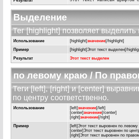
Результат
Этот текст написан шрифтом 
Выделение
Тег [highlight] позволяет выделить 
Использование
[highlight]
значение
[/highlight]
Пример
[highlight]Этот текст выделен[/highlig
Результат
Этот текст выделен
по левому краю / По право
Теги [left], [right] и [center] выр
по центру соответственно.
Использование
[left]
значение
[/left]
[center]
значение
[/center]
[right]
значение
[/right]
Пример
[left]Этот текст выровнен по левому к
[center]Этот текст выровнен по центр
[right]Этот текст выровнен по правом