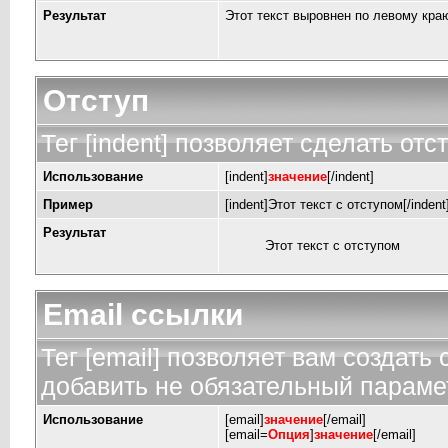
Результат
Этот текст выровнен по левому кра
Отступ
Тег [indent] позволяет сделать отст
Использование
[indent]
значение
[/indent]
Пример
[indent]Этот текст с отступом[/indent
Результат
Этот текст с отступом
Email ссылки
Тег [email] позволяет вам создать
добавить не обязательный парамет
Использование
[email]
значение
[/email]
[email=
Опция
]
значение
[/email]