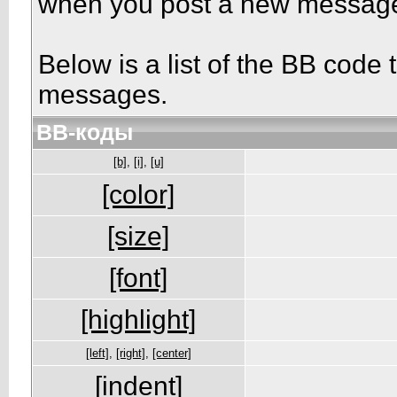
when you post a new messag
Below is a list of the BB code
messages.
BB-коды
[b]
,
[i]
,
[u]
[color]
[size]
[font]
[highlight]
[left]
,
[right]
,
[center]
[indent]