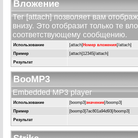
Вложение
Тег [attach] позволяет вам отобр
внизу. Это отобразит только те в
соответствующему сообщению.
Использование
[attach]
Номер вложения
[/attach]
Пример
[attach]12345[/attach]
Результат
BooMP3
Embedded MP3 player
Использование
[boomp3]
значение
[/boomp3]
Пример
[boomp3]7ac801a94d93[/boomp3]
Результат