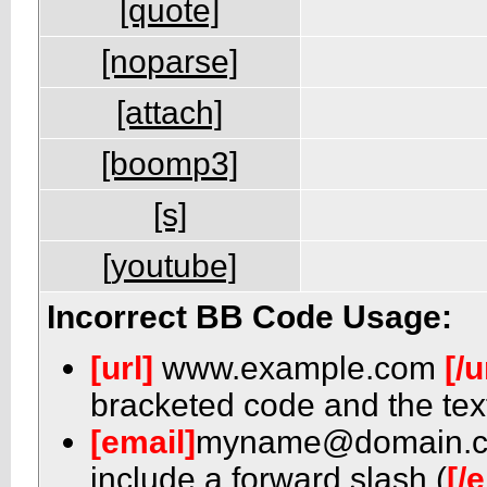
[quote]
[noparse]
[attach]
[boomp3]
[s]
[youtube]
Incorrect BB Code Usage:
[url]
www.example.com
[/u
bracketed code and the text
[email]
myname@domain.
include a forward slash (
[/