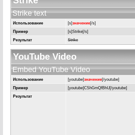
Strike
Strike text
Использование
[s]
значение
[/s]
Пример
[s]Strike[/s]
Результат
Strike
YouTube Video
Embed YouTube Video
Использование
[youtube]
значение
[/youtube]
Пример
[youtube]CShGrnQfBhU[/youtube]
Результат