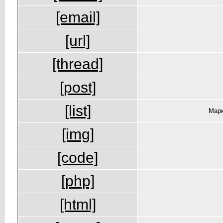
[email]
[url]
[thread]
[post]
[list]
Марк
[img]
[code]
[php]
[html]