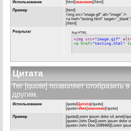
Использование
[html]
значение
[/html]
Пример
[html]
<img src="image.gif" alt="image" />
<a href="testing.html" target="_blank
[/html]
Результат
Код HTML:
<img src=
"image.gif"
 alt
<a href=
"testing.html"
 t
Цитата
Тег [quote] позволяет отобразить в
другим.
Использование
[quote]
Цитата
[/quote]
[quote=
Имя
]
значение
[/quote]
Пример
[quote]Lorem ipsum dolor sit amet[/qu
[quote=John Doe]Lorem ipsum dolor si
[quote=John Doe;1099466]Lorem ipsum 