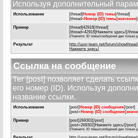
Используя дополнительный параме
Использование
[thread]
Номер (ID) темы
[/thread]
[thread=
Номер (ID) темы
]
значение
[
Пример
[thread]42918[/thread]
[thread=42918]Нажмите здесь![/threa
(Помните: ID темы/сообщения дан только д
Результат
http://ussr-team.net/forum/showthrea
Нажмите здесь!
Ссылка на сообщение
Тег [post] позволяет сделать ссы
его номер (ID). Используя дополн
название ссылки.
Использование
[post]
Номер (ID) сообщения
[/post]
[post=
Номер (ID) сообщения
]
значе
Пример
[post]269302[/post]
[post=269302]Нажмите здесь![/post]
(Помните: ID темы/сообщения дан только д
Результат
http://ussr-team.net/forum/showthre