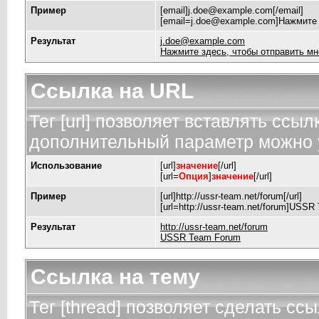
Пример
[email]
j.doe@example.com
[/email]
[
email=j.doe@example.com
]Нажмите 
Результат
j.doe@example.com
Нажмите здесь, чтобы отправить мн
Ссылка на URL
Тег [url] позволяет вставлять ссы
дополнительный параметр можно у
Использование
[url]
значение
[/url]
[url=
Опция
]
значение
[/url]
Пример
[url]http://ussr-team.net/forum[/url]
[url=http://ussr-team.net/forum]USSR
Результат
http://ussr-team.net/forum
USSR Team Forum
Ссылка на тему
Тег [thread] позволяет сделать ссы