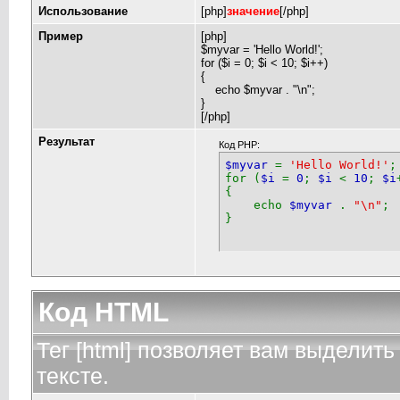
Использование
[php]
значение
[/php]
Пример
[php]
$myvar = 'Hello World!';
for ($
i = 0; $i < 10; $i++)
{
echo $myvar . "\n";
}
[/php]
Результат
Код PHP:
$myvar
=
'Hello World!'
;
for (
$i
=
0
;
$i
<
10
;
$i
{
echo
$myvar
.
"\n"
;
}
Код HTML
Тег [html] позволяет вам выдели
тексте.