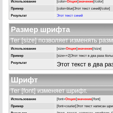
Использование
[color=
Опция
]
значение
[/color]
Пример
[color=blue]Этот текст синий[/color]
Результат
Этот текст синий
Размер шрифта
Тег [size] позволяет изменять раз
Использование
[size=
Опция
]
значение
[/size]
Пример
[size=+2]Этот текст в два раза боль
Результат
Этот текст в два р
Шрифт
Тег [font] изменяет шрифт.
Использование
[font=
Опция
]
значение
[/font]
Пример
[font=courier]Этот текст написан шри