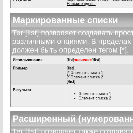
Нажмите здесь!
Маркированные списки
Тег [list] позволяет создавать пр
различными опциями. В пределах 
должен быть определен тегом [*].
Использование
[list]
значение
[/list]
Пример
[list]
[*]Элемент списка 1
[*]Элемент списка 2
[/list]
Результат
Элемент списка 1
Элемент списка 2
Расширенный (нумерованн
Тег [list] позволяет также создав