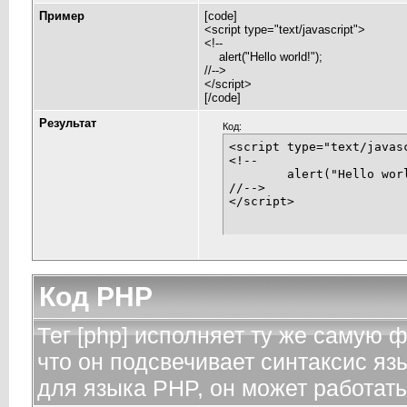
Пример
[code]
<script type="text/javascript">
<!--
alert("Hello world!");
//-->
</script>
[/code]
Результат
Код:
<script type="text/javasc
<!--

	alert("Hello world!");

//-->

</script>
Код PHP
Тег [php] исполняет ту же самую фу
что он подсвечивает синтаксис яз
для языка PHP, он может работать