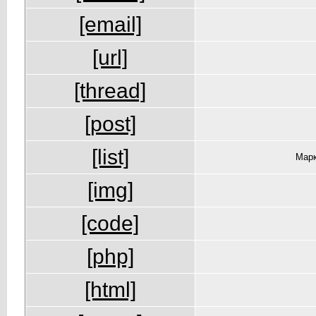
[email]
[url]
[thread]
[post]
[list]
Марк
[img]
[code]
[php]
[html]