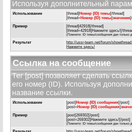
Используя дополнительный параме
Использование
[thread]
Номер (ID) темы
[/thread]
[thread=
Номер (ID) темы
]
значение
[
Пример
[thread]42918[/thread]
[thread=42918]Нажмите здесь![/threa
(Помните: ID темы/сообщения дан только д
Результат
http://ussr-team.net/forum/showthrea
Нажмите здесь!
Ссылка на сообщение
Тег [post] позволяет сделать ссы
его номер (ID). Используя дополн
название ссылки.
Использование
[post]
Номер (ID) сообщения
[/post]
[post=
Номер (ID) сообщения
]
значе
Пример
[post]269302[/post]
[post=269302]Нажмите здесь![/post]
(Помните: ID темы/сообщения дан только д
Результат
http://ussr-team.net/forum/showthre