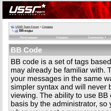
USSR Team Forum
>
Справка
BB-коды
Регистрация
Справка
Community
BB Code
BB code is a set of tags base
may already be familiar with. 
your messages in the same w
simpler syntax and will never 
viewing. The ability to use BB
basis by the administrator, so