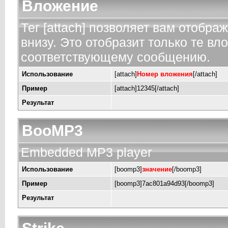
Вложение
Тег [attach] позволяет вам отобр
внизу. Это отобразит только те в
соответствующему сообщению.
Использование
[attach]
Номер вложения
[/attach]
Пример
[attach]12345[/attach]
Результат
BooMP3
Embedded MP3 player
Использование
[boomp3]
значение
[/boomp3]
Пример
[boomp3]7ac801a94d93[/boomp3]
Результат