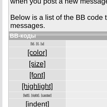
when you post a new messag
Below is a list of the BB code
messages.
BB-коды
[b]
,
[i]
,
[u]
[color]
[size]
[font]
[highlight]
[left]
,
[right]
,
[center]
[indent]