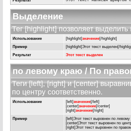
Результат
Этот текст написан шрифтом 
Выделение
Тег [highlight] позволяет выделить 
Использование
[highlight]
значение
[/highlight]
Пример
[highlight]Этот текст выделен[/highlig
Результат
Этот текст выделен
по левому краю / По право
Теги [left], [right] и [center] выр
по центру соответственно.
Использование
[left]
значение
[/left]
[center]
значение
[/center]
[right]
значение
[/right]
Пример
[left]Этот текст выровнен по левому к
[center]Этот текст выровнен по центр
[right]Этот текст выровнен по правом