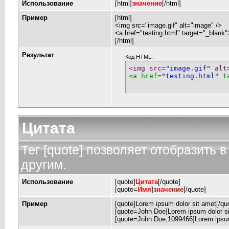
Использование
[html]
значение
[/html]
Пример
[html]
<img src="image.gif" alt="image" />
<a href="testing.html" target="_blank
[/html]
Результат
Код HTML:
<img src=
"image.gif"
 alt
<a href=
"testing.html"
 t
Цитата
Тег [quote] позволяет отобразить в
другим.
Использование
[quote]
Цитата
[/quote]
[quote=
Имя
]
значение
[/quote]
Пример
[quote]Lorem ipsum dolor sit amet[/qu
[quote=John Doe]Lorem ipsum dolor si
[quote=John Doe;1099466]Lorem ipsum 