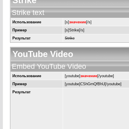
Strike
Strike text
Использование
[s]
значение
[/s]
Пример
[s]Strike[/s]
Результат
Strike
YouTube Video
Embed YouTube Video
Использование
[youtube]
значение
[/youtube]
Пример
[youtube]CShGrnQfBhU[/youtube]
Результат