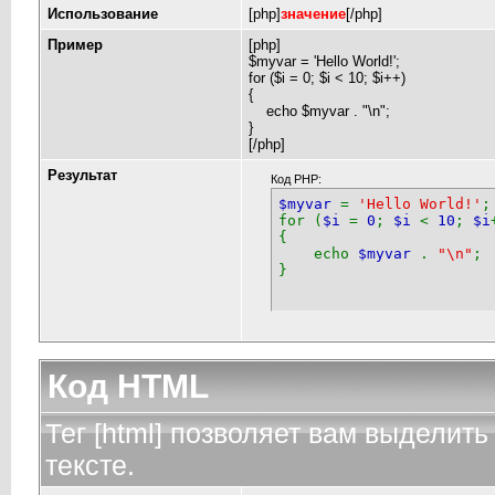
Использование
[php]
значение
[/php]
Пример
[php]
$myvar = 'Hello World!';
for ($
i = 0; $i < 10; $i++)
{
echo $myvar . "\n";
}
[/php]
Результат
Код PHP:
$myvar
=
'Hello World!'
;
for (
$i
=
0
;
$i
<
10
;
$i
{
echo
$myvar
.
"\n"
;
}
Код HTML
Тег [html] позволяет вам выдели
тексте.