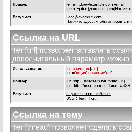
Пример
[email]
j.doe@example.com
[/email]
[
email=j.doe@example.com
]Нажмите 
Результат
j.doe@example.com
Нажмите здесь, чтобы отправить мн
Ссылка на URL
Тег [url] позволяет вставлять ссы
дополнительный параметр можно у
Использование
[url]
значение
[/url]
[url=
Опция
]
значение
[/url]
Пример
[url]http://ussr-team.net/forum[/url]
[url=http://ussr-team.net/forum]USSR
Результат
http://ussr-team.net/forum
USSR Team Forum
Ссылка на тему
Тег [thread] позволяет сделать ссы