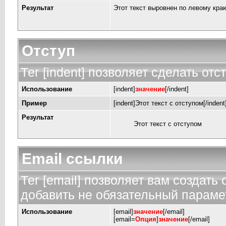
Результат
Этот текст выровнен по левому кра
Отступ
Тег [indent] позволяет сделать отст
Использование
[indent]
значение
[/indent]
Пример
[indent]Этот текст с отступом[/indent
Результат
Этот текст с отступом
Email ссылки
Тег [email] позволяет вам создать
добавить не обязательный парамет
Использование
[email]
значение
[/email]
[email=
Опция
]
значение
[/email]