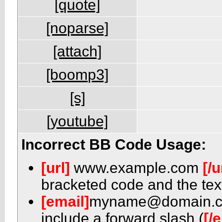
[quote]
[noparse]
[attach]
[boomp3]
[s]
[youtube]
Incorrect BB Code Usage:
[url]
www.example.com
[/u
bracketed code and the text
[email]
myname@domain.
include a forward slash (
[/