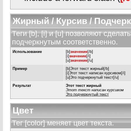
Жирный / Курсив / Подчер
Теги [b], [i] и [u] позволяют сдел
подчеркнутым соответственно.
Использование
[b]
значение
[/b]
[i]
значение
[/i]
[u]
значение
[/u]
Пример
[b]Этот текст жирный[/b]
[i]Этот текст написан курсивом[/i]
[u]Это подчеркнутый текст[/u]
Результат
Этот текст жирный
Этот текст написан курсивом
Это подчеркнутый текст
Цвет
Тег [color] меняет цвет текста.