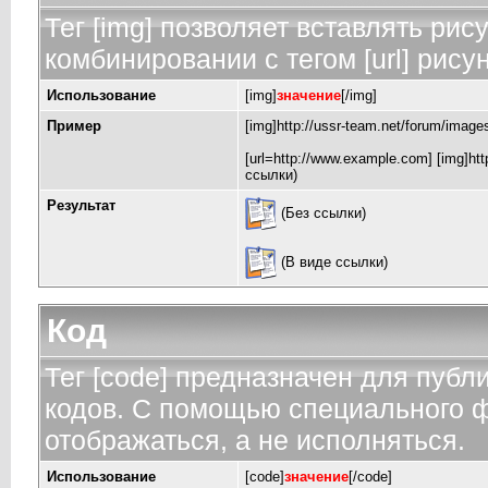
Тег [img] позволяет вставлять ри
комбинировании с тегом [url] рису
Использование
[img]
значение
[/img]
Пример
[img]http://ussr-team.net/forum/image
[url=http://www.example.com] [img]http
ссылки)
Результат
(Без ссылки)
(В виде ссылки)
Код
Тег [code] предназначен для пуб
кодов. С помощью специального ф
отображаться, а не исполняться.
Использование
[code]
значение
[/code]