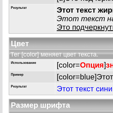
Результат
Этот текст жи
Этот текст на
Это подчеркнут
Цвет
Тег [color] меняет цвет текста.
Использование
[color=
Опция
]
з
Пример
[color=blue]Этот
Результат
Этот текст син
Размер шрифта