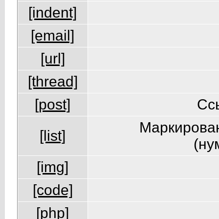
[indent]
[email]
[url]
[thread]
[post]
Сс
Маркирован
[list]
(ну
[img]
[code]
[php]