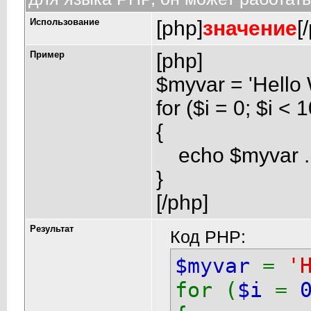
Использование
[php]
значение
[
Пример
[php]
$myvar = 'Hello 
for ($
i = 0; $i < 
{
echo $myvar . 
}
[/php]
Результат
Код PHP:
$myvar
=
'
for (
$i
=