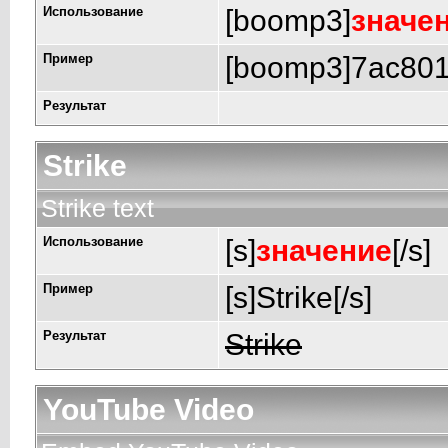
Использование
[boomp3]
значе
Пример
[boomp3]7ac80
Результат
Strike
Strike text
Использование
[s]
значение
[/s]
Пример
[s]Strike[/s]
Результат
Strike
YouTube Video