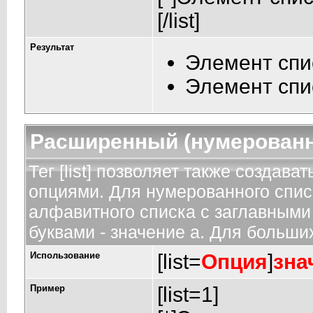
[/list]
Результат
Элемент спи
Элемент спи
Расширенный (нумерованн
Тег [list] позволяет также создав
опциями. Для нумерованного спис
алфавитного списка с заглавными 
буквами - значение а. Для больших
Использование
[list=
Опция
]
зна
Пример
[list=1]