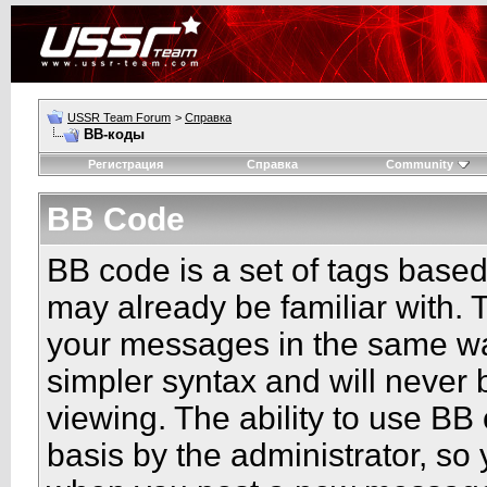
USSR Team Forum
>
Справка
BB-коды
Регистрация
Справка
Community
BB Code
BB code is a set of tags base
may already be familiar with. 
your messages in the same w
simpler syntax and will never 
viewing. The ability to use BB
basis by the administrator, so