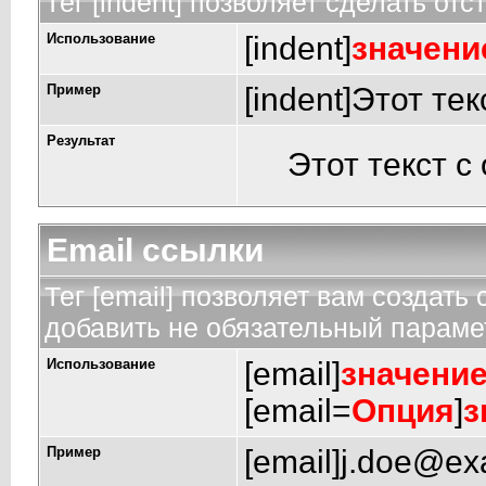
Тег [indent] позволяет сделать отст
Использование
[indent]
значени
Пример
[indent]Этот тек
Результат
Этот текст с
Email ссылки
Тег [email] позволяет вам создать
добавить не обязательный парамет
Использование
[email]
значени
[email=
Опция
]
з
Пример
[email]
j.doe@ex