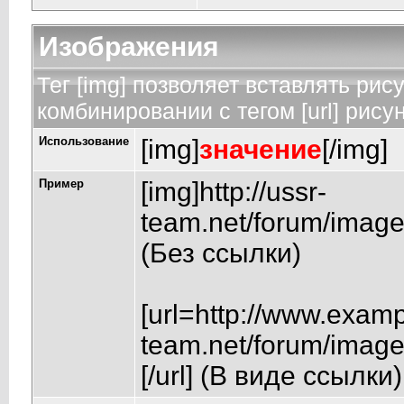
Изображения
Тег [img] позволяет вставлять ри
комбинировании с тегом [url] рису
Использование
[img]
значение
[/img]
Пример
[img]http://ussr-
team.net/forum/images
(Без ссылки)
[url=http://www.exampl
team.net/forum/images
[/url] (В виде ссылки)