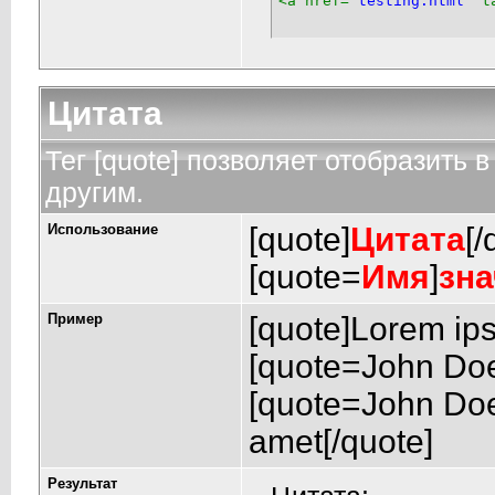
<a href=
"testing.html"
 t
Цитата
Тег [quote] позволяет отобразить в
другим.
Использование
[quote]
Цитата
[/
[quote=
Имя
]
зна
Пример
[quote]Lorem ips
[quote=John Doe
[quote=John Doe
amet[/quote]
Результат