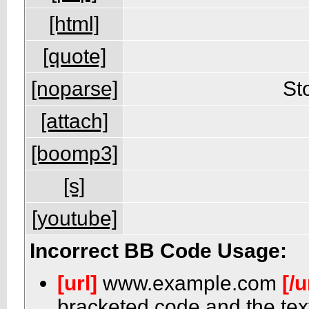
[html]
[quote]
[noparse]
St
[attach]
[boomp3]
[s]
[youtube]
Incorrect BB Code Usage:
[url]
www.example.com
[/u
bracketed code and the text