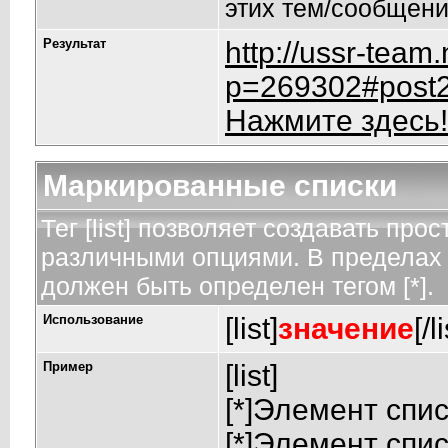
этих тем/сообщени
Результат
http://ussr-team
p=269302#post
Нажмите здесь!
Маркированные списки
Тег [list] позволяет создавать пр
различными опциями. В пределах 
должен быть определен тегом [*].
Использование
[list]
значение
[/l
Пример
[list]
[*]Элемент спис
[*]Элемент спис