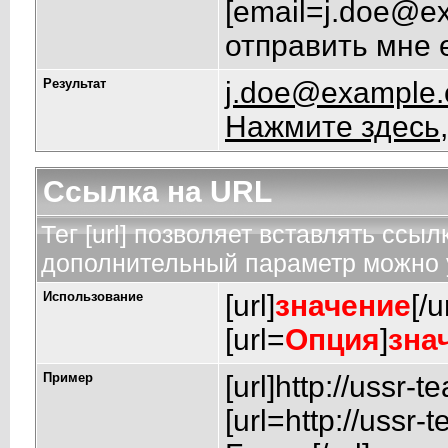
[
email=j.doe@e
отправить мне e
Результат
j.doe@example
Нажмите здесь,
Ссылка на URL
Тег [url] позволяет вставлять ссы
дополнительный параметр можно у
Использование
[url]
значение
[/u
[url=
Опция
]
зна
Пример
[url]http://ussr-t
[url=http://uss