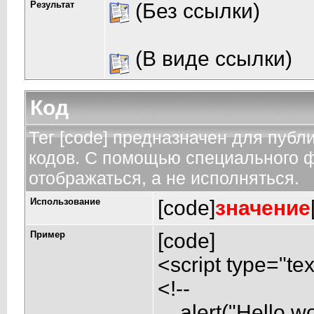
Результат
(Без ссылки)
(В виде ссылки)
Код
Тег [code] предназначен для пуб
кодов. С помощью специального ф
отображаться, а не исполняться.
Использование
[code]
значение
Пример
[code]
<script type="tex
<!--
alert("Hello wor