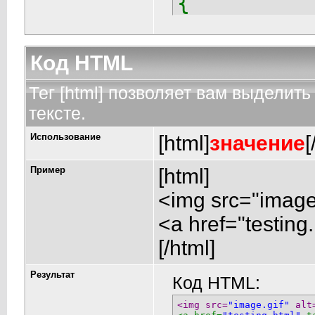
{
echo
$
}
Код HTML
Тег [html] позволяет вам выдели
тексте.
Использование
[html]
значение
[
Пример
[html]
<img src="image.
<a href="testing
[/html]
Результат
Код HTML:
<img src=
"image.gif"
 alt