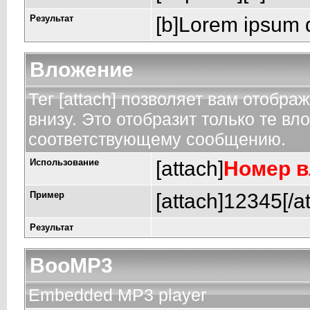
Результат
[b]Lorem ipsum d
Вложение
Тег [attach] позволяет вам отобр
внизу. Это отобразит только те в
соответствующему сообщению.
Использование
[attach]
Номер 
Пример
[attach]12345[/a
Результат
BooMP3
Embedded MP3 player