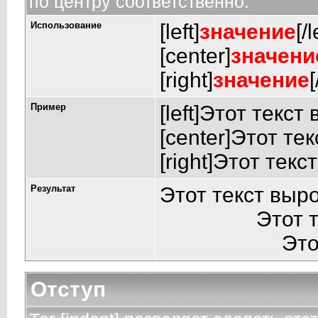
по центру соответственно.
Использование
[left]
значение
[/l
[center]
значени
[right]
значение
[
Пример
[left]Этот текст
[center]Этот те
[right]Этот тек
Результат
Этот текст выр
Этот 
Это
Отступ