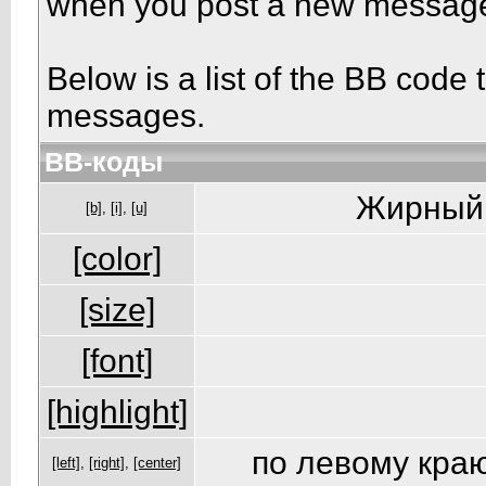
when you post a new messag
Below is a list of the BB code
messages.
BB-коды
Жирный 
[b]
,
[i]
,
[u]
[color]
[size]
[font]
[highlight]
по левому краю
[left]
,
[right]
,
[center]