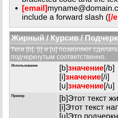
[email]
myname@domain.
include a forward slash (
[/
Жирный / Курсив / Подчер
Теги [b], [i] и [u] позволяют сдел
подчеркнутым соответственно.
Использование
[b]
значение
[/b]
[i]
значение
[/i]
[u]
значение
[/u]
Пример
[b]Этот текст ж
[i]Этот текст на
[u]Это подчеркн