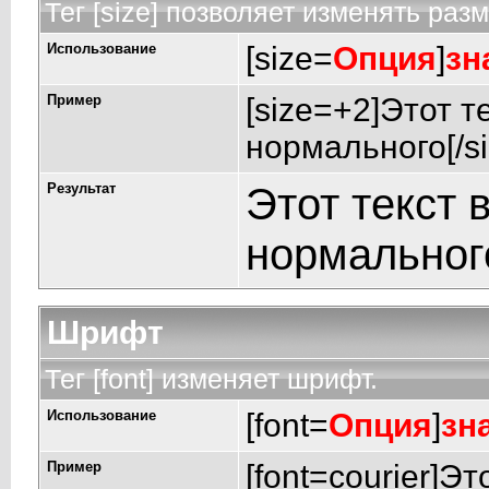
Тег [size] позволяет изменять раз
Использование
[size=
Опция
]
зн
Пример
[size=+2]Этот т
нормального[/si
Результат
Этот текст 
нормальног
Шрифт
Тег [font] изменяет шрифт.
Использование
[font=
Опция
]
зн
Пример
[font=courier]Э