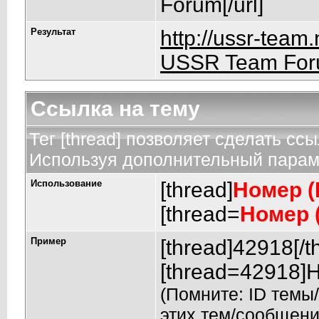
Forum[/url]
Результат
http://ussr-team
USSR Team Fo
Ссылка на тему
Тег [thread] позволяет сделать ссы
Используя дополнительный параме
Использование
[thread]
Номер (
[thread=
Номер 
Пример
[thread]42918[/t
[thread=42918]Н
(Помните: ID темы
этих тем/сообщени