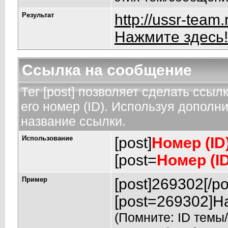
Результат
http://ussr-tea
Нажмите здесь!
Ссылка на сообщение
Тег [post] позволяет сделать ссы
его номер (ID). Используя дополн
название ссылки.
Использование
[post]
Номер (ID
[post=
Номер (I
Пример
[post]269302[/po
[post=269302]На
(Помните: ID темы