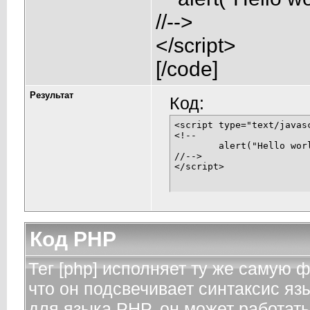
//-->
</script>
[/code]
Результат
Код:
<script type="text/javasc
<!--

	alert("Hello world!");

//-->

</script>
Код PHP
Тег [php] исполняет ту же самую фу
что он подсвечивает синтаксис яз
для языка PHP, он может работать