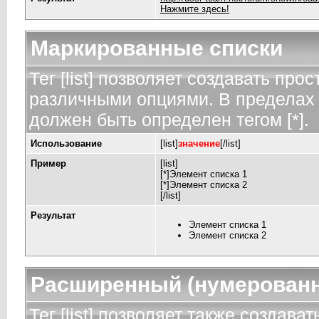
Нажмите здесь!
Маркированные списки
Тег [list] позволяет создавать пр
различными опциями. В пределах 
должен быть определен тегом [*].
Использование
[list]
значение
[/list]
Пример
[list]
[*]Элемент списка 1
[*]Элемент списка 2
[/list]
Результат
Элемент списка 1
Элемент списка 2
Расширенный (нумерованн
Тег [list] позволяет также создав