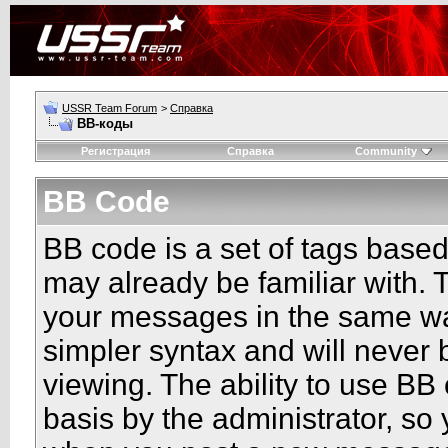
USSR Team Forum
>
Справка
BB-коды
Регистрация
Справка
Community
BB Code
BB code is a set of tags base
may already be familiar with. 
your messages in the same w
simpler syntax and will never 
viewing. The ability to use BB
basis by the administrator, so