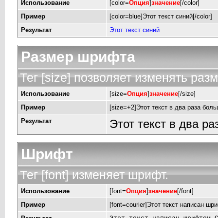
Использование
[color=
Опция
]
значение
[/color]
Пример
[color=blue]Этот текст синий[/color]
Результат
Этот текст синий
Размер шрифта
Тег [size] позволяет изменять раз
Использование
[size=
Опция
]
значение
[/size]
Пример
[size=+2]Этот текст в два раза боль
Результат
Этот текст в два р
Шрифт
Тег [font] изменяет шрифт.
Использование
[font=
Опция
]
значение
[/font]
Пример
[font=courier]Этот текст написан шри