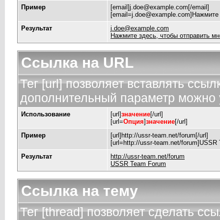
Пример
[email]
j.doe@example.com
[/email]
[
email=j.doe@example.com
]Нажмите 
Результат
j.doe@example.com
Нажмите здесь, чтобы отправить мн
Ссылка на URL
Тег [url] позволяет вставлять ссы
дополнительный параметр можно у
Использование
[url]
значение
[/url]
[url=
Опция
]
значение
[/url]
Пример
[url]http://ussr-team.net/forum[/url]
[url=http://ussr-team.net/forum]USSR
Результат
http://ussr-team.net/forum
USSR Team Forum
Ссылка на тему
Тег [thread] позволяет сделать ссы