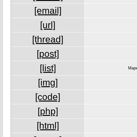
[email]
[url]
[thread]
[post]
[list]
Марк
[img]
[code]
[php]
[html]