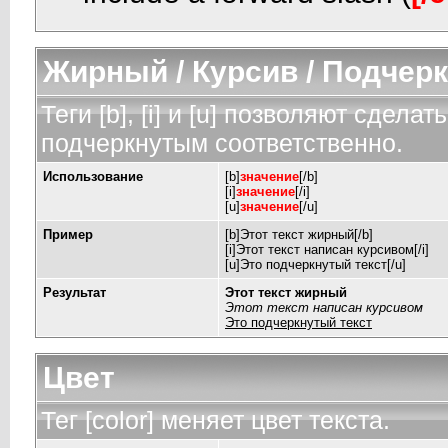
Жирный / Курсив / Подчер
Теги [b], [i] и [u] позволяют сдел
подчеркнутым соответственно.
Использование
[b]
значение
[/b]
[i]
значение
[/i]
[u]
значение
[/u]
Пример
[b]Этот текст жирный[/b]
[i]Этот текст написан курсивом[/i]
[u]Это подчеркнутый текст[/u]
Результат
Этот текст жирный
Этот текст написан курсивом
Это подчеркнутый текст
Цвет
Тег [color] меняет цвет текста.