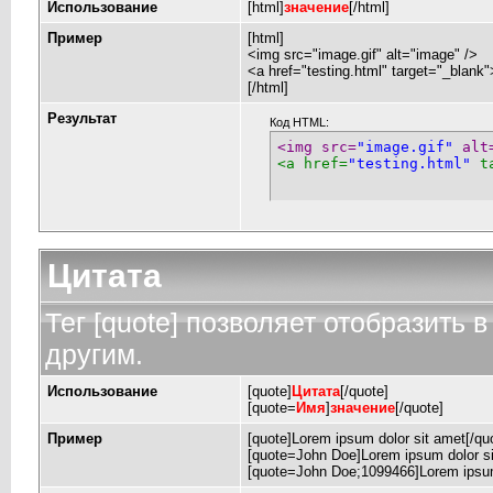
Использование
[html]
значение
[/html]
Пример
[html]
<img src="image.gif" alt="image" />
<a href="testing.html" target="_blank
[/html]
Результат
Код HTML:
<img src=
"image.gif"
 alt
<a href=
"testing.html"
 t
Цитата
Тег [quote] позволяет отобразить в
другим.
Использование
[quote]
Цитата
[/quote]
[quote=
Имя
]
значение
[/quote]
Пример
[quote]Lorem ipsum dolor sit amet[/qu
[quote=John Doe]Lorem ipsum dolor si
[quote=John Doe;1099466]Lorem ipsum 