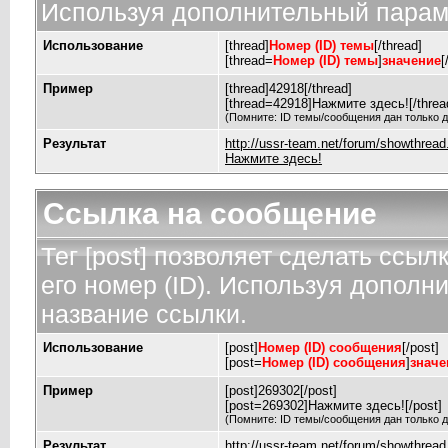
Используя дополнительный параме
Использование
[thread]
Номер (ID) темы
[/thread]
[thread=
Номер (ID) темы
]
значение
[
Пример
[thread]42918[/thread]
[thread=42918]Нажмите здесь![/threa
(Помните: ID темы/сообщения дан только д
Результат
http://ussr-team.net/forum/showthrea
Нажмите здесь!
Ссылка на сообщение
Тег [post] позволяет сделать ссы
его номер (ID). Используя дополн
название ссылки.
Использование
[post]
Номер (ID) сообщения
[/post]
[post=
Номер (ID) сообщения
]
значе
Пример
[post]269302[/post]
[post=269302]Нажмите здесь![/post]
(Помните: ID темы/сообщения дан только д
Результат
http://ussr-team.net/forum/showthre