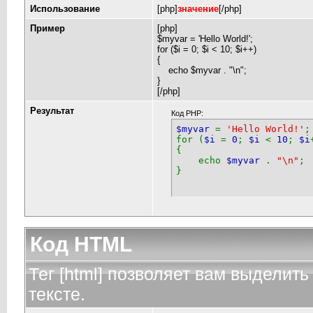
Использование
[php]
значение
[/php]
Пример
[php]
$myvar = 'Hello World!';
for ($
i = 0; $i < 10; $i++)
{
echo $myvar . "\n";
}
[/php]
Результат
Код PHP:
$myvar
=
'Hello World!'
;
for (
$i
=
0
;
$i
<
10
;
$i
{
echo
$myvar
.
"\n"
;
}
Код HTML
Тег [html] позволяет вам выдели
тексте.