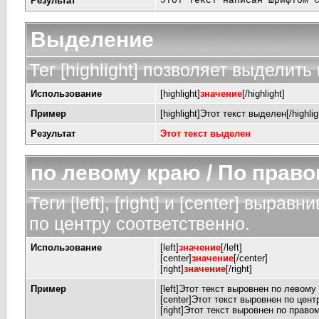
Результат
Этот текст написан шрифтом 
Выделение
Тег [highlight] позволяет выделить 
Использование
[highlight]
значение
[/highlight]
Пример
[highlight]Этот текст выделен[/highlig
Результат
Этот текст выделен
по левому краю / По право
Теги [left], [right] и [center] выр
по центру соответственно.
Использование
[left]
значение
[/left]
[center]
значение
[/center]
[right]
значение
[/right]
Пример
[left]Этот текст выровнен по левому к
[center]Этот текст выровнен по центр
[right]Этот текст выровнен по правом