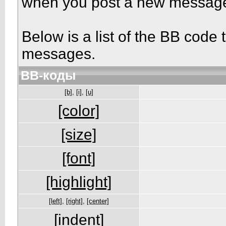
when you post a new messag
Below is a list of the BB code
messages.
BB-коды
[b]
,
[i]
,
[u]
[color]
[size]
[font]
[highlight]
[left]
,
[right]
,
[center]
[indent]