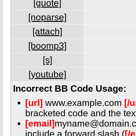
[quote]
[noparse]
[attach]
[boomp3]
[s]
[youtube]
Incorrect BB Code Usage:
[url]
www.example.com
[/u
bracketed code and the text
[email]
myname@domain.
include a forward slash (
[/