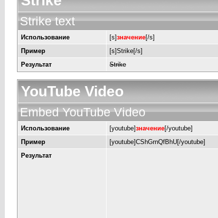
Strike
Strike text
Использование
[s]
значение
[/s]
Пример
[s]Strike[/s]
Результат
Strike
YouTube Video
Embed YouTube Video
Использование
[youtube]
значение
[/youtube]
Пример
[youtube]CShGrnQfBhU[/youtube]
Результат