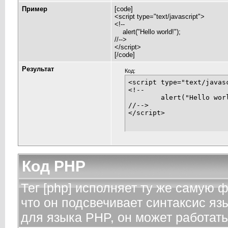
Пример
[code]
<script type="text/javascript">
<!--
alert("Hello world!");
//-->
</script>
[/code]
Результат
Код:
<script type="text/javasc
<!--

	alert("Hello world!");

//-->

</script>
Код PHP
Тег [php] исполняет ту же самую фу
что он подсвечивает синтаксис яз
для языка PHP, он может работать