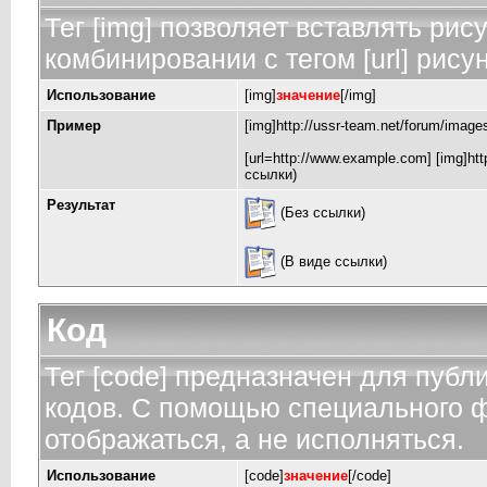
Тег [img] позволяет вставлять ри
комбинировании с тегом [url] рису
Использование
[img]
значение
[/img]
Пример
[img]http://ussr-team.net/forum/image
[url=http://www.example.com] [img]http
ссылки)
Результат
(Без ссылки)
(В виде ссылки)
Код
Тег [code] предназначен для пуб
кодов. С помощью специального ф
отображаться, а не исполняться.
Использование
[code]
значение
[/code]