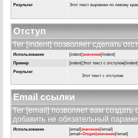
Результат
Этот текст выровнен по левому кра
Отступ
Тег [indent] позволяет сделать отст
Использование
[indent]
значение
[/indent]
Пример
[indent]Этот текст с отступом[/indent
Результат
Этот текст с отступом
Email ссылки
Тег [email] позволяет вам создать
добавить не обязательный парамет
Использование
[email]
значение
[/email]
[email=
Опция
]
значение
[/email]