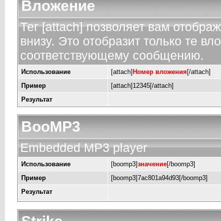
Вложение
Тег [attach] позволяет вам отобр
внизу. Это отобразит только те в
соответствующему сообщению.
Использование
[attach]
Номер вложения
[/attach]
Пример
[attach]12345[/attach]
Результат
BooMP3
Embedded MP3 player
Использование
[boomp3]
значение
[/boomp3]
Пример
[boomp3]7ac801a94d93[/boomp3]
Результат