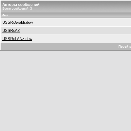
Авторы сообщений
Всего сообщений: 3
Имя
USSRxGrabli.dow
USSRxAZ
USSRxLANz.dow
Перейти