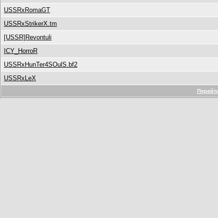
USSRxRomaGT
USSRxStrikerX.tm
[USSR]Revontuli
ICY_HorroR
USSRxHunTer4SOulS.bf2
USSRxLeX
Перейти