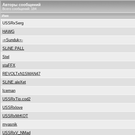
Авторы сообщений
Всего сообщений: 184
Имя
USSRxSerg
HAWG
-=Sunduk=-
SLiNE.PALL
Stel
staFFX
REVOLTxN1SMAN47
SLiNE.aleXet
Iceman
USSRxTip.cod2
USSRxlove
USSRxMrKOT
myasnik
USSRxV_NMad